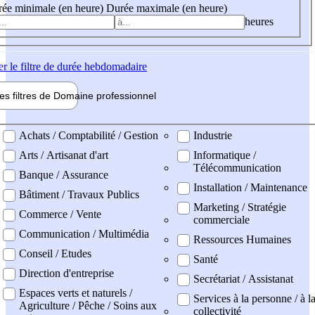
ée minimale (en heure)
Durée maximale (en heure)
heures
er
le filtre de durée hebdomadaire
les filtres de
Domaine pro
fessionnel
ne professionel
Achats / Comptabilité / Gestion
Industrie
Arts / Artisanat d'art
Informatique /
Télécommunication
Banque / Assurance
Installation / Maintenance
Bâtiment / Travaux Publics
Marketing / Stratégie
Commerce / Vente
commerciale
Communication / Multimédia
Ressources Humaines
Conseil / Etudes
Santé
Direction d'entreprise
Secrétariat / Assistanat
Espaces verts et naturels /
Services à la personne / à l
Agriculture / Pêche / Soins aux
collectivité