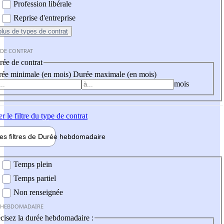
Profession libérale
Reprise d'entreprise
plus
de types de contrat
 DE CONTRAT
ée de contrat
ée minimale (en mois)
Durée maximale (en mois)
mois
er
le filtre du type de contrat
les filtres de
Durée hebdo
madaire
 hebdomadaire
Temps plein
Temps partiel
Non renseignée
 HEBDOMADAIRE
cisez la durée hebdomadaire :