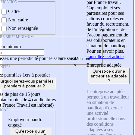
IFICATION
par France travail,
Cap emploi et ses
Cadre
partenaires pour ses
actions concrètes en
Non cadre
faveur du recrutement,
Non renseignée
de l’intégration et de
l’accompagnement de
IRE BRUT MINIMUM
ses collaborateurs en
situation de handicap.
re minimum
Pour en savoir plus,
consultez cet article
.
ssez une périodicité pour le salaire saisi
Entreprise adaptée
NITÉS
Qu'est-ce qu'une
z parmi les 1ers à postuler
entreprise adaptée
?
urquoi serez-vous parmi les
premiers à postuler ?
L'entreprise adaptée
es de plus de 15 jours,
permet à un travailleur
tant moins de 4 candidatures
en situation de
t France Travail est informé)
handicap d'exercer
ICAP
une activité
professionnelle dans
Employeur handi-
des conditions
engagé
adaptées à ses
Qu'est-ce qu'un
capacités. Pour en