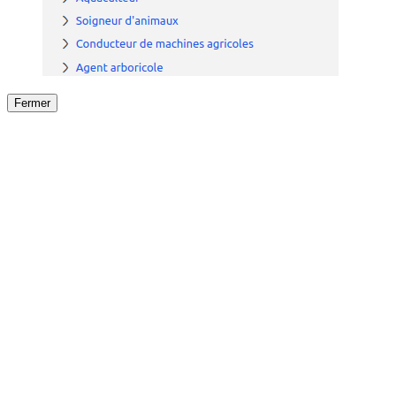
Fermer
Fermer
le détail de l'offre
/
Offre
sur
Offre précéden