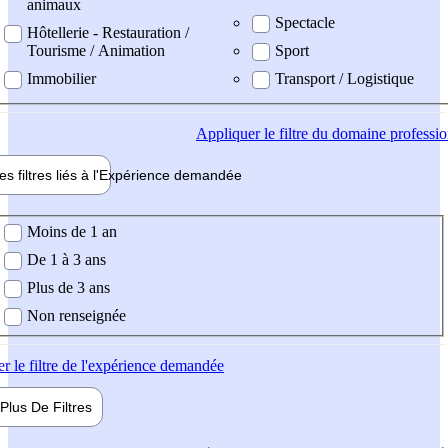
animaux
Spectacle
Hôtellerie - Restauration /
Tourisme / Animation
Sport
Immobilier
Transport / Logistique
Appliquer
le filtre du domaine professi
es filtres liés à l'
Expérience
demandée
ience demandée
Moins de 1 an
De 1 à 3 ans
Plus de 3 ans
Non renseignée
er
le filtre de l'expérience demandée
Plus De
Filtres