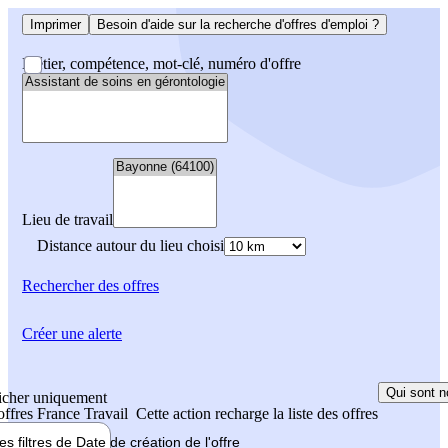
Imprimer
Besoin d'aide sur la recherche d'offres d'emploi ?
Métier, compétence, mot-clé, numéro d'offre
Lieu de travail
Distance autour du lieu choisi
Rechercher
des offres
Créer une alerte
Qui sont n
icher uniquement
 offres France Travail
Cette action recharge la liste des offres
les filtres de
Date de création
de l'offre