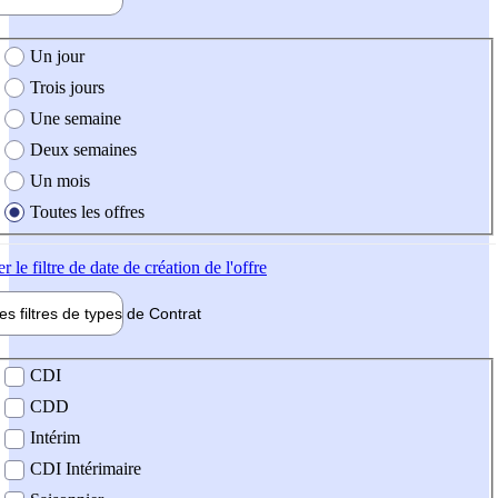
e création de l'offre
Un jour
Trois jours
Une semaine
Deux semaines
Un mois
Toutes les offres
er
le filtre de date de création de l'offre
les filtres de types de
Contrat
de contrat
CDI
CDD
Intérim
CDI Intérimaire