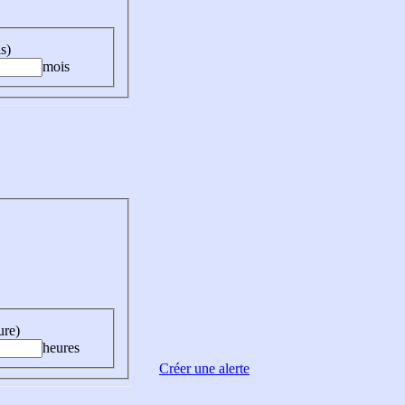
s)
mois
ure)
heures
Créer une alerte