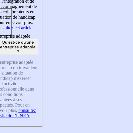
 l’intégration et de
’accompagnement de
s collaborateurs en
tuation de handicap.
ur en savoir plus,
nsultez cet article
.
treprise adaptée
Qu'est-ce qu'une
entreprise adaptée
?
entreprise adaptée
rmet à un travailleur
 situation de
ndicap d'exercer
e activité
ofessionnelle dans
s conditions
aptées à ses
pacités. Pour en
voir plus,
consultez
 site de l’UNEA
.