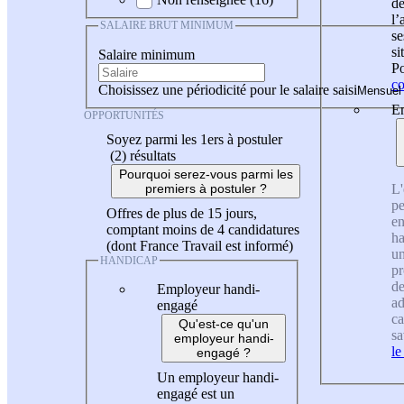
de
l
SALAIRE BRUT MINIMUM
se
si
Salaire minimum
Po
co
Choisissez une périodicité pour le salaire saisi
En
OPPORTUNITÉS
Soyez parmi les 1ers à postuler
(2)
résultats
Pourquoi serez-vous parmi les
L'
premiers à postuler ?
pe
Offres de plus de 15 jours,
en
comptant moins de 4 candidatures
ha
(dont France Travail est informé)
un
HANDICAP
pr
de
Employeur handi-
ad
engagé
ca
Qu'est-ce qu'un
sa
employeur handi-
le
engagé ?
Un employeur handi-
engagé est un