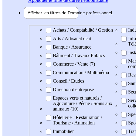
Appliquer
le filtre de durée hebdomadaire
Afficher les filtres de
Domaine pro
fessionnel
Domaine professionel
Achats / Comptabilité / Gestion
Indu
Arts / Artisanat d'art
Info
Tél
Banque / Assurance
Inst
Bâtiment / Travaux Publics
Mark
Commerce / Vente (7)
com
Communication / Multimédia
Res
Conseil / Etudes
Sant
Direction d'entreprise
Secr
Espaces verts et naturels /
Serv
Agriculture / Pêche / Soins aux
coll
animaux (10)
Spe
Hôtellerie - Restauration /
Tourisme / Animation
Spo
Immobilier
Tran