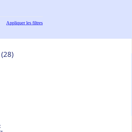
Appliquer
les filtres
 (28)