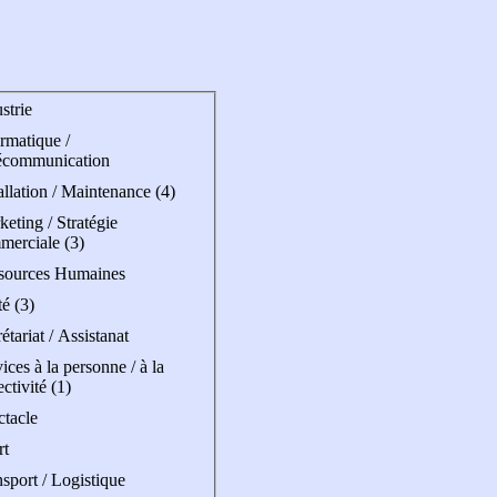
strie
rmatique /
écommunication
allation / Maintenance (4)
eting / Stratégie
merciale (3)
sources Humaines
é (3)
étariat / Assistanat
ices à la personne / à la
ectivité (1)
ctacle
rt
sport / Logistique