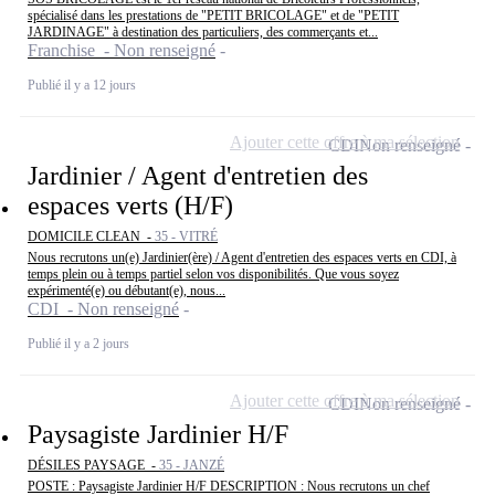
spécialisé dans les prestations de "PETIT BRICOLAGE" et de "PETIT
JARDINAGE" à destination des particuliers, des commerçants et...
Franchise - Non renseigné
Publié il y a 12 jours
Ajouter cette offre à ma sélection
CDI
Non renseigné
Jardinier / Agent d'entretien des
espaces verts (H/F)
DOMICILE CLEAN -
35 - VITRÉ
Nous recrutons un(e) Jardinier(ère) / Agent d'entretien des espaces verts en CDI, à
temps plein ou à temps partiel selon vos disponibilités. Que vous soyez
expérimenté(e) ou débutant(e), nous...
CDI - Non renseigné
Publié il y a 2 jours
Ajouter cette offre à ma sélection
CDI
Non renseigné
Paysagiste Jardinier H/F
DÉSILES PAYSAGE -
35 - JANZÉ
POSTE : Paysagiste Jardinier H/F DESCRIPTION : Nous recrutons un chef