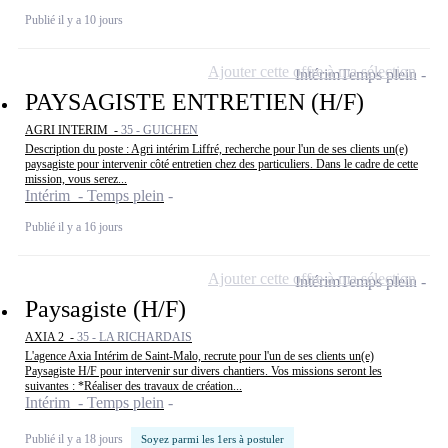
Publié il y a 10 jours
Ajouter cette offre à ma sélection
Intérim
Temps plein
PAYSAGISTE ENTRETIEN (H/F)
AGRI INTERIM -
35 - GUICHEN
Description du poste : Agri intérim Liffré, recherche pour l'un de ses clients un(e)
paysagiste pour intervenir côté entretien chez des particuliers. Dans le cadre de cette
mission, vous serez...
Intérim - Temps plein
Publié il y a 16 jours
Ajouter cette offre à ma sélection
Intérim
Temps plein
Paysagiste (H/F)
AXIA 2 -
35 - LA RICHARDAIS
L'agence Axia Intérim de Saint-Malo, recrute pour l'un de ses clients un(e)
Paysagiste H/F pour intervenir sur divers chantiers. Vos missions seront les
suivantes : *Réaliser des travaux de création...
Intérim - Temps plein
Publié il y a 18 jours
Soyez parmi les 1ers à postuler