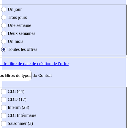
e création de l'offre
Un jour
Trois jours
Une semaine
Deux semaines
Un mois
Toutes les offres
er
le filtre de date de création de l'offre
les filtres de types de
Contrat
de contrat
CDI (44)
CDD (17)
Intérim (28)
CDI Intérimaire
Saisonnier (3)