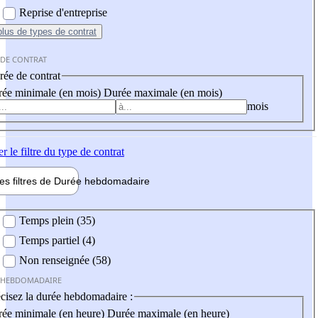
Reprise d'entreprise
plus
de types de contrat
 DE CONTRAT
ée de contrat
ée minimale (en mois)
Durée maximale (en mois)
mois
er
le filtre du type de contrat
les filtres de
Durée hebdo
madaire
 hebdomadaire
Temps plein (35)
Temps partiel (4)
Non renseignée (58)
 HEBDOMADAIRE
cisez la durée hebdomadaire :
ée minimale (en heure)
Durée maximale (en heure)