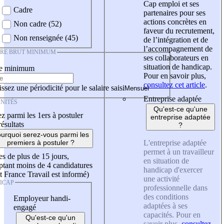
Cap emploi et ses
Cadre
partenaires pour ses
actions concrètes en
Non cadre (52)
faveur du recrutement,
Non renseignée (45)
de l’intégration et de
l’accompagnement de
IRE BRUT MINIMUM
ses collaborateurs en
situation de handicap.
re minimum
Pour en savoir plus,
consultez cet article
.
ssez une périodicité pour le salaire saisi
Entreprise adaptée
NITÉS
Qu'est-ce qu'une
z parmi les 1ers à postuler
entreprise adaptée
résultats
?
urquoi serez-vous parmi les
L'entreprise adaptée
premiers à postuler ?
permet à un travailleur
es de plus de 15 jours,
en situation de
tant moins de 4 candidatures
handicap d'exercer
t France Travail est informé)
une activité
ICAP
professionnelle dans
des conditions
Employeur handi-
adaptées à ses
engagé
capacités. Pour en
Qu'est-ce qu'un
savoir plus,
consultez