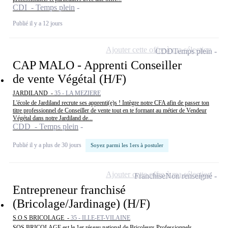
CDI - Temps plein
Publié il y a 12 jours
Ajouter cette offre à ma sélection
CDD
Temps plein
CAP MALO - Apprenti Conseiller
de vente Végétal (H/F)
JARDILAND -
35 - LA MEZIERE
L'école de Jardiland recrute ses apprenti(e)s ! Intègre notre CFA afin de passer ton
titre professionnel de Conseiller de vente tout en te formant au métier de Vendeur
Végétal dans notre Jardiland de...
CDD - Temps plein
Publié il y a plus de 30 jours
Soyez parmi les 1ers à postuler
Ajouter cette offre à ma sélection
Franchise
Non renseigné
Entrepreneur franchisé
(Bricolage/Jardinage) (H/F)
S.O.S BRICOLAGE -
35 - ILLE-ET-VILAINE
SOS BRICOLAGE est le 1er réseau national de Bricoleurs Professionnels,