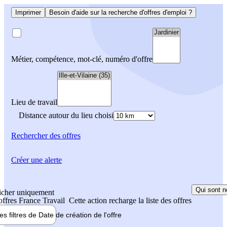
Imprimer
Besoin d'aide sur la recherche d'offres d'emploi ?
Métier, compétence, mot-clé, numéro d'offre
Lieu de travail
Distance autour du lieu choisi
Rechercher
des offres
Créer une alerte
Qui sont n
icher uniquement
 offres France Travail
Cette action recharge la liste des offres
les filtres de
Date de création
de l'offre