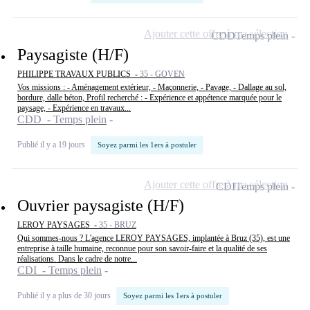
Ajouter cette offre à ma sélection
CDD
Temps plein
Paysagiste (H/F)
PHILIPPE TRAVAUX PUBLICS -
35 - GOVEN
Vos missions : - Aménagement extérieur, - Maçonnerie, - Pavage, - Dallage au sol,
bordure, dalle béton, Profil recherché : - Expérience et appétence marquée pour le
paysage, - Expérience en travaux...
CDD - Temps plein
Publié il y a 19 jours
Soyez parmi les 1ers à postuler
Ajouter cette offre à ma sélection
CDI
Temps plein
Ouvrier paysagiste (H/F)
LEROY PAYSAGES -
35 - BRUZ
Qui sommes-nous ? L'agence LEROY PAYSAGES, implantée à Bruz (35), est une
entreprise à taille humaine, reconnue pour son savoir-faire et la qualité de ses
réalisations. Dans le cadre de notre...
CDI - Temps plein
Publié il y a plus de 30 jours
Soyez parmi les 1ers à postuler