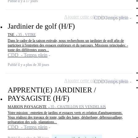
Publié il y a 17 jours
Ajouter cette offre à ma sélection
CDD
Temps plein
Jardinier de golf (H/F)
TSE -
35 - VITRE
Dans le cadre de la saison estivale, nous recherchons un jardinier de golf afin de
participer à l'entretien des espaces extérieurs et du parcours. Missions principales: -
tonte des différentes zones...
CDD - Temps plein
Publié il y a plus de 30 jours
Ajouter cette offre à ma sélection
CDD
Temps plein
APPRENTI(E) JARDINIER /
PAYSAGISTE (H/F)
MARION PAYSAGISTE -
35 - CHATILLON EN VENDELAIS
Votre mission : entretien de jardins et espaces verts et création d'aménagements.
Vous réalisez des travaux de tonte, taille des haies, désherbage, débroussaillage,
préparation des sols, plantations...
CDD - Temps plein