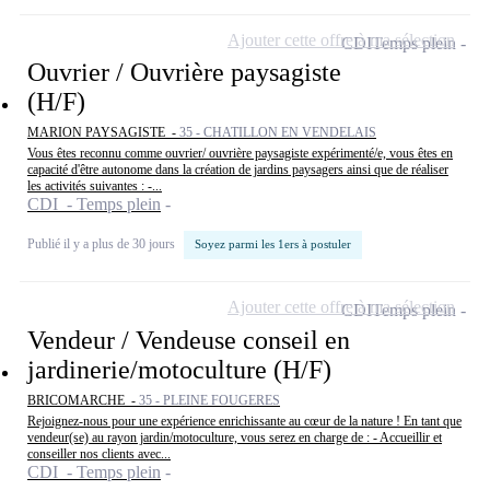
Ajouter cette offre à ma sélection
CDI
Temps plein
Ouvrier / Ouvrière paysagiste
(H/F)
MARION PAYSAGISTE -
35 - CHATILLON EN VENDELAIS
Vous êtes reconnu comme ouvrier/ ouvrière paysagiste expérimenté/e, vous êtes en
capacité d'être autonome dans la création de jardins paysagers ainsi que de réaliser
les activités suivantes : -...
CDI - Temps plein
Publié il y a plus de 30 jours
Soyez parmi les 1ers à postuler
Ajouter cette offre à ma sélection
CDI
Temps plein
Vendeur / Vendeuse conseil en
jardinerie/motoculture (H/F)
BRICOMARCHE -
35 - PLEINE FOUGERES
Rejoignez-nous pour une expérience enrichissante au cœur de la nature ! En tant que
vendeur(se) au rayon jardin/motoculture, vous serez en charge de : - Accueillir et
conseiller nos clients avec...
CDI - Temps plein