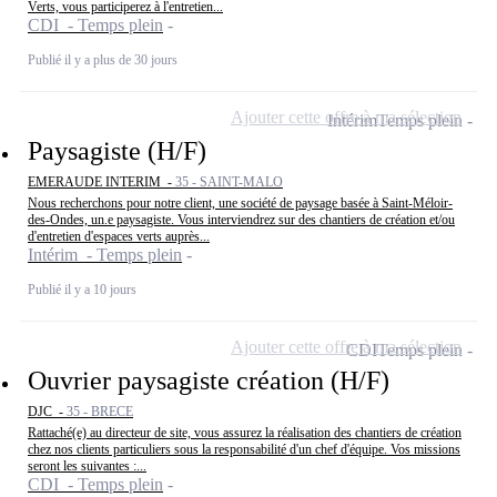
Verts, vous participerez à l'entretien...
CDI - Temps plein
Publié il y a plus de 30 jours
Ajouter cette offre à ma sélection
Intérim
Temps plein
Paysagiste (H/F)
EMERAUDE INTERIM -
35 - SAINT-MALO
Nous recherchons pour notre client, une société de paysage basée à Saint-Méloir-
des-Ondes, un.e paysagiste. Vous interviendrez sur des chantiers de création et/ou
d'entretien d'espaces verts auprès...
Intérim - Temps plein
Publié il y a 10 jours
Ajouter cette offre à ma sélection
CDI
Temps plein
Ouvrier paysagiste création (H/F)
DJC -
35 - BRECE
Rattaché(e) au directeur de site, vous assurez la réalisation des chantiers de création
chez nos clients particuliers sous la responsabilité d'un chef d'équipe. Vos missions
seront les suivantes :...
CDI - Temps plein