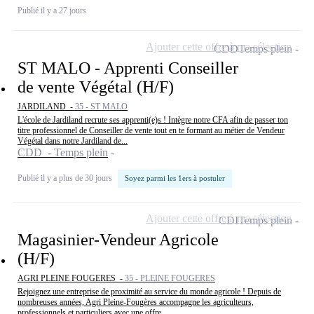
Publié il y a 27 jours
Ajouter cette offre à ma sélection
CDD
Temps plein
ST MALO - Apprenti Conseiller
de vente Végétal (H/F)
JARDILAND -
35 - ST MALO
L'école de Jardiland recrute ses apprenti(e)s ! Intègre notre CFA afin de passer ton
titre professionnel de Conseiller de vente tout en te formant au métier de Vendeur
Végétal dans notre Jardiland de...
CDD - Temps plein
Publié il y a plus de 30 jours
Soyez parmi les 1ers à postuler
Ajouter cette offre à ma sélection
CDI
Temps plein
Magasinier-Vendeur Agricole
(H/F)
AGRI PLEINE FOUGERES -
35 - PLEINE FOUGERES
Rejoignez une entreprise de proximité au service du monde agricole ! Depuis de
nombreuses années, Agri Pleine-Fougères accompagne les agriculteurs,
professionnels et particuliers avec une offre...