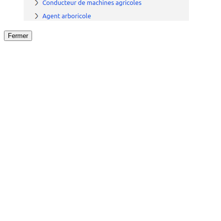
Fermer
Fermer
le détail de l'offre
/
Offre
sur
Offre précéden