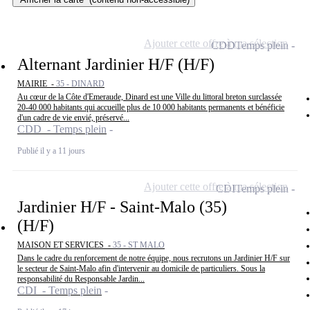
Ajouter cette offre à ma sélection
CDD
Temps plein
Alternant Jardinier H/F (H/F)
MAIRIE -
35 - DINARD
Au cœur de la Côte d'Emeraude, Dinard est une Ville du littoral breton surclassée
20-40 000 habitants qui accueille plus de 10 000 habitants permanents et bénéficie
d'un cadre de vie envié, préservé...
CDD - Temps plein
Publié il y a 11 jours
Ajouter cette offre à ma sélection
CDI
Temps plein
Jardinier H/F - Saint-Malo (35)
(H/F)
MAISON ET SERVICES -
35 - ST MALO
Dans le cadre du renforcement de notre équipe, nous recrutons un Jardinier H/F sur
le secteur de Saint-Malo afin d'intervenir au domicile de particuliers. Sous la
responsabilité du Responsable Jardin...
CDI - Temps plein