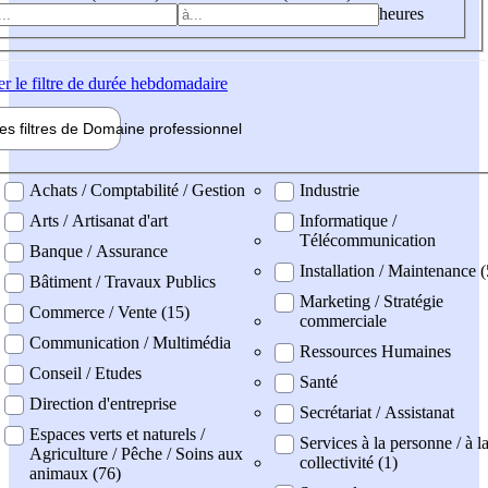
heures
er
le filtre de durée hebdomadaire
les filtres de
Domaine pro
fessionnel
ne professionel
Achats / Comptabilité / Gestion
Industrie
Arts / Artisanat d'art
Informatique /
Télécommunication
Banque / Assurance
Installation / Maintenance (
Bâtiment / Travaux Publics
Marketing / Stratégie
Commerce / Vente (15)
commerciale
Communication / Multimédia
Ressources Humaines
Conseil / Etudes
Santé
Direction d'entreprise
Secrétariat / Assistanat
Espaces verts et naturels /
Services à la personne / à l
Agriculture / Pêche / Soins aux
collectivité (1)
animaux (76)