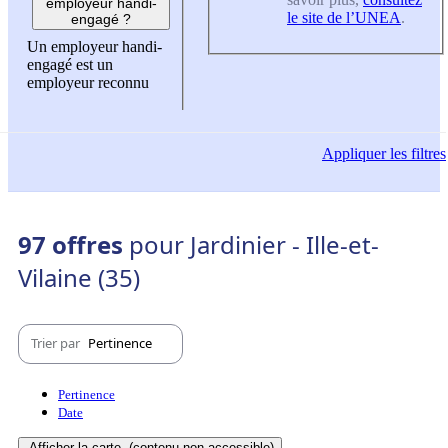
employeur handi-
le site de l’UNEA
.
engagé ?
Un employeur handi-
engagé est un
employeur reconnu
Appliquer
les filtres
97 offres
pour Jardinier - Ille-et-
Vilaine (35)
Trier par
Pertinence
Pertinence
Date
Afficher la carte
(contenu non-accessible)