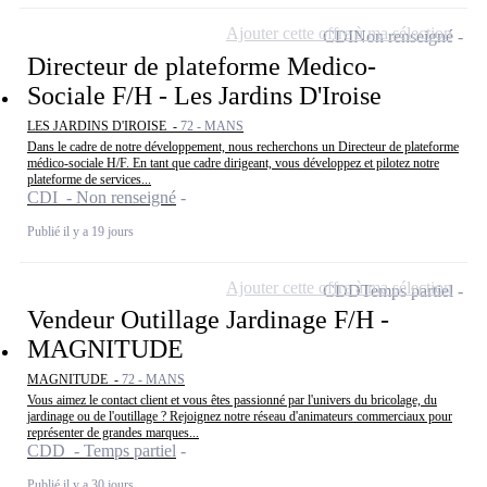
Ajouter cette offre à ma sélection
CDI
Non renseigné
Directeur de plateforme Medico-
Sociale F/H - Les Jardins D'Iroise
LES JARDINS D'IROISE -
72 - MANS
Dans le cadre de notre développement, nous recherchons un Directeur de plateforme
médico-sociale H/F. En tant que cadre dirigeant, vous développez et pilotez notre
plateforme de services...
CDI - Non renseigné
Publié il y a 19 jours
Ajouter cette offre à ma sélection
CDD
Temps partiel
Vendeur Outillage Jardinage F/H -
MAGNITUDE
MAGNITUDE -
72 - MANS
Vous aimez le contact client et vous êtes passionné par l'univers du bricolage, du
jardinage ou de l'outillage ? Rejoignez notre réseau d'animateurs commerciaux pour
représenter de grandes marques...
CDD - Temps partiel
Publié il y a 30 jours