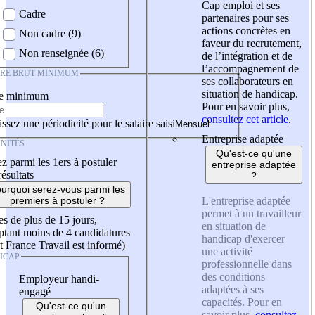
Cap emploi et ses
Cadre
partenaires pour ses
actions concrètes en
Non cadre (9)
faveur du recrutement,
Non renseignée (6)
de l’intégration et de
l’accompagnement de
IRE BRUT MINIMUM
ses collaborateurs en
situation de handicap.
re minimum
Pour en savoir plus,
consultez cet article
.
ssez une périodicité pour le salaire saisi
Entreprise adaptée
NITÉS
Qu'est-ce qu'une
z parmi les 1ers à postuler
entreprise adaptée
résultats
?
urquoi serez-vous parmi les
L'entreprise adaptée
premiers à postuler ?
permet à un travailleur
es de plus de 15 jours,
en situation de
tant moins de 4 candidatures
handicap d'exercer
t France Travail est informé)
une activité
ICAP
professionnelle dans
des conditions
Employeur handi-
adaptées à ses
engagé
capacités. Pour en
Qu'est-ce qu'un
savoir plus,
consultez