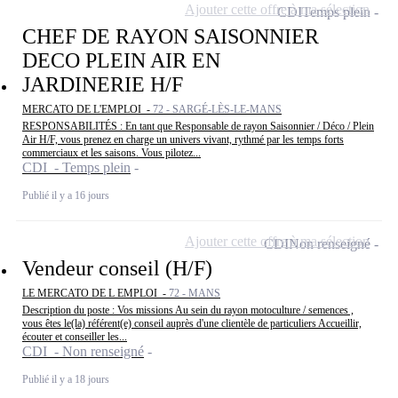
Ajouter cette offre à ma sélection
CDI
Temps plein
CHEF DE RAYON SAISONNIER
DECO PLEIN AIR EN
JARDINERIE H/F
MERCATO DE L'EMPLOI -
72 - SARGÉ-LÈS-LE-MANS
RESPONSABILITÉS : En tant que Responsable de rayon Saisonnier / Déco / Plein
Air H/F, vous prenez en charge un univers vivant, rythmé par les temps forts
commerciaux et les saisons. Vous pilotez...
CDI - Temps plein
Publié il y a 16 jours
Ajouter cette offre à ma sélection
CDI
Non renseigné
Vendeur conseil (H/F)
LE MERCATO DE L EMPLOI -
72 - MANS
Description du poste : Vos missions Au sein du rayon motoculture / semences ,
vous êtes le(la) référent(e) conseil auprès d'une clientèle de particuliers Accueillir,
écouter et conseiller les...
CDI - Non renseigné
Publié il y a 18 jours