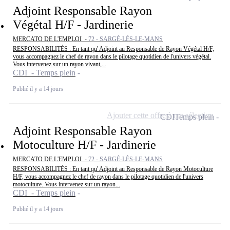
Adjoint Responsable Rayon
Végétal H/F - Jardinerie
MERCATO DE L'EMPLOI -
72 - SARGÉ-LÈS-LE-MANS
RESPONSABILITÉS : En tant qu' Adjoint au Responsable de Rayon Végétal H/F,
vous accompagnez le chef de rayon dans le pilotage quotidien de l'univers végétal.
Vous intervenez sur un rayon vivant,...
CDI - Temps plein
Publié il y a 14 jours
Ajouter cette offre à ma sélection
CDI
Temps plein
Adjoint Responsable Rayon
Motoculture H/F - Jardinerie
MERCATO DE L'EMPLOI -
72 - SARGÉ-LÈS-LE-MANS
RESPONSABILITÉS : En tant qu' Adjoint au Responsable de Rayon Motoculture
H/F, vous accompagnez le chef de rayon dans le pilotage quotidien de l'univers
motoculture. Vous intervenez sur un rayon...
CDI - Temps plein
Publié il y a 14 jours