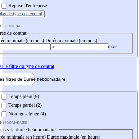
Reprise d'entreprise
plus
de types de contrat
 DE CONTRAT
ée de contrat
ée minimale (en mois)
Durée maximale (en mois)
mois
er
le filtre du type de contrat
les filtres de
Durée hebdo
madaire
 hebdomadaire
Temps plein (9)
Temps partiel (2)
Non renseignée (4)
 HEBDOMADAIRE
cisez la durée hebdomadaire :
ée minimale (en heure)
Durée maximale (en heure)