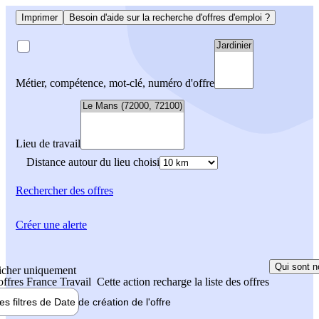
Imprimer
Besoin d'aide sur la recherche d'offres d'emploi ?
Métier, compétence, mot-clé, numéro d'offre
Lieu de travail
Distance autour du lieu choisi
Rechercher
des offres
Créer une alerte
Qui sont n
icher uniquement
 offres France Travail
Cette action recharge la liste des offres
les filtres de
Date de création
de l'offre