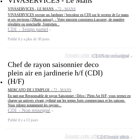
VIVASERVICES - Le Mans
VIVASERVICES - LE MANS -
72 - MANS
VIVASERVICES recrute un Jardinier / bricoleur en CDI sur le secteur de Le mans
et ses environs (20kms autour). - Votre mission consistera à assurer, de manière
régulière ou ponctuelle, l'entretien...
CDI - Temps partiel
Publié il y a plus de 30 jours
Ajouter cette offre à ma sélection
CDI
Non renseigné
Chef de rayon saisonnier deco
plein air en jardinerie h/f (CDI)
(H/F)
MERCATO DE L'EMPLOI -
72 - MANS
En tant que Responsable de rayon Saisonnier / Déco / Plein Air H/F, vous prenez en
charge un univers vivant, rythmé par les temps forts commerciaux et les saisons.
Vous pilotez notamment les rayons...
CDI - Non renseigné
Publié il y a 13 jours
Ajouter cette offre à ma sélection
CDI
Temps plein