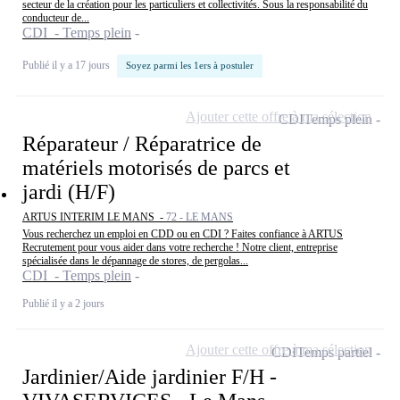
secteur de la création pour les particuliers et collectivités. Sous la responsabilité du
conducteur de...
CDI - Temps plein
Publié il y a 17 jours
Soyez parmi les 1ers à postuler
Ajouter cette offre à ma sélection
CDI
Temps plein
Réparateur / Réparatrice de
matériels motorisés de parcs et
jardi (H/F)
ARTUS INTERIM LE MANS -
72 - LE MANS
Vous recherchez un emploi en CDD ou en CDI ? Faites confiance à ARTUS
Recrutement pour vous aider dans votre recherche ! Notre client, entreprise
spécialisée dans le dépannage de stores, de pergolas...
CDI - Temps plein
Publié il y a 2 jours
Ajouter cette offre à ma sélection
CDI
Temps partiel
Jardinier/Aide jardinier F/H -