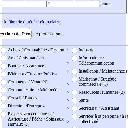
heures
er
le filtre de durée hebdomadaire
les filtres de
Domaine pro
fessionnel
ne professionel
Achats / Comptabilité / Gestion
Industrie
Arts / Artisanat d'art
Informatique /
Télécommunication
Banque / Assurance
Installation / Maintenance (
Bâtiment / Travaux Publics
Marketing / Stratégie
Commerce / Vente (4)
commerciale (1)
Communication / Multimédia
Ressources Humaines (2)
Conseil / Etudes
Santé
Direction d'entreprise
Secrétariat / Assistanat
Espaces verts et naturels /
Services à la personne / à l
Agriculture / Pêche / Soins aux
collectivité
animaux (7)