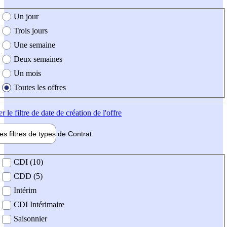
e création de l'offre
Un jour
Trois jours
Une semaine
Deux semaines
Un mois
Toutes les offres
er
le filtre de date de création de l'offre
les filtres de types de
Contrat
de contrat
CDI (10)
CDD (5)
Intérim
CDI Intérimaire
Saisonnier