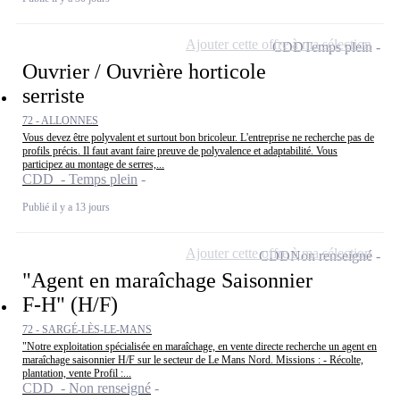
Ajouter cette offre à ma sélection
CDD
Temps plein
Ouvrier / Ouvrière horticole
serriste
72 - ALLONNES
Vous devez être polyvalent et surtout bon bricoleur. L'entreprise ne recherche pas de
profils précis. Il faut avant faire preuve de polyvalence et adaptabilité. Vous
participez au montage de serres,...
CDD - Temps plein
Publié il y a 13 jours
Ajouter cette offre à ma sélection
CDD
Non renseigné
"Agent en maraîchage Saisonnier
F-H" (H/F)
72 - SARGÉ-LÈS-LE-MANS
"Notre exploitation spécialisée en maraîchage, en vente directe recherche un agent en
maraîchage saisonnier H/F sur le secteur de Le Mans Nord. Missions : - Récolte,
plantation, vente Profil :...
CDD - Non renseigné