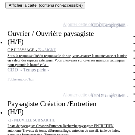
Afficher la carte
(contenu non-accessible)
Ajouter cette offre à ma sélection
CDD
Temps plein
Ouvrier / Ouvrière paysagiste
(H/F)
C P H PAYSAGE -
72 - AIGNE
Sous la responsabilité du responsable de site, vous assurez la maintenance et la mise
en valeur des espaces extérieurs. Vous intervenez sur diverses missions techniques
pour garantir la beauté et la...
CDD - Temps plein
Publié aujourd'hui
Ajouter cette offre à ma sélection
CDD
Temps plein
Paysagiste Création /Entretien
(H/F)
72 - NEUVILLE SUR SARTHE
Poste de paysagiste Création/Entretien Recherche paysagiste ENTRETIEN
autonome Travaux de tonte, débroussaillage, entretien de massif, taille de haies,