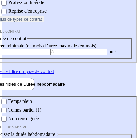
Profession libérale
Reprise d'entreprise
plus
de types de contrat
 DE CONTRAT
ée de contrat
ée minimale (en mois)
Durée maximale (en mois)
mois
er
le filtre du type de contrat
les filtres de
Durée hebdo
madaire
 hebdomadaire
Temps plein
Temps partiel (1)
Non renseignée
 HEBDOMADAIRE
cisez la durée hebdomadaire :