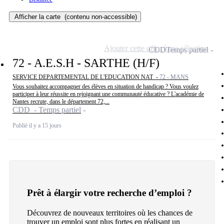
Afficher la carte
(contenu non-accessible)
Ajouter cette offre à ma sélection
CDD
Temps partiel
72 - A.E.S.H - SARTHE (H/F)
SERVICE DEPARTEMENTAL DE L'EDUCATION NAT -
72 - MANS
Vous souhaitez accompagner des élèves en situation de handicap ? Vous voulez
participer à leur réussite en rejoignant une communauté éducative ? L'académie de
Nantes recrute, dans le département 72,...
CDD - Temps partiel
Publié il y a 15 jours
Prêt à élargir votre recherche d’emploi ?
Découvrez de nouveaux territoires où les chances de
trouver un emploi sont plus fortes en réalisant un