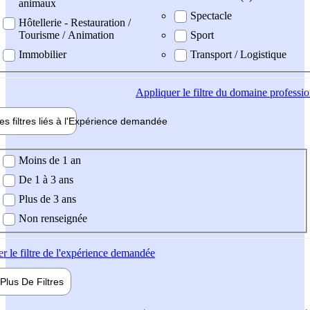
animaux
Spectacle
Hôtellerie - Restauration /
Tourisme / Animation
Sport
Immobilier
Transport / Logistique
Appliquer
le filtre du domaine professi
es filtres liés à l'
Expérience
demandée
ience demandée
Moins de 1 an
De 1 à 3 ans
Plus de 3 ans
Non renseignée
er
le filtre de l'expérience demandée
Plus De
Filtres