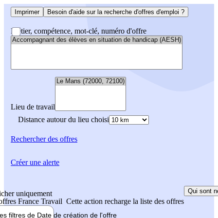
Imprimer
Besoin d'aide sur la recherche d'offres d'emploi ?
Métier, compétence, mot-clé, numéro d'offre
Lieu de travail
Distance autour du lieu choisi
Rechercher
des offres
Créer une alerte
Qui sont n
icher uniquement
 offres France Travail
Cette action recharge la liste des offres
les filtres de
Date de création
de l'offre