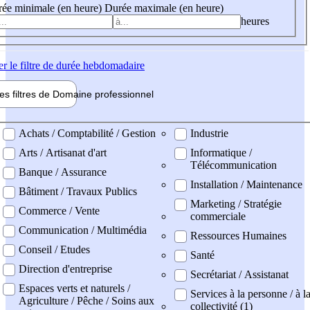
ée minimale (en heure)
Durée maximale (en heure)
heures
er
le filtre de durée hebdomadaire
les filtres de
Domaine pro
fessionnel
ne professionel
Achats / Comptabilité / Gestion
Industrie
Arts / Artisanat d'art
Informatique /
Télécommunication
Banque / Assurance
Installation / Maintenance
Bâtiment / Travaux Publics
Marketing / Stratégie
Commerce / Vente
commerciale
Communication / Multimédia
Ressources Humaines
Conseil / Etudes
Santé
Direction d'entreprise
Secrétariat / Assistanat
Espaces verts et naturels /
Services à la personne / à l
Agriculture / Pêche / Soins aux
collectivité (1)