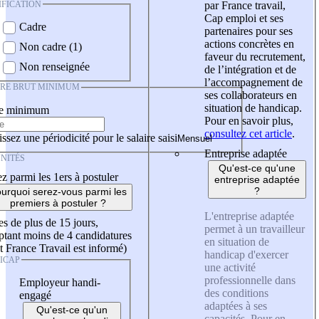
IFICATION
par France travail,
Cap emploi et ses
Cadre
partenaires pour ses
actions concrètes en
Non cadre (1)
faveur du recrutement,
Non renseignée
de l’intégration et de
l’accompagnement de
IRE BRUT MINIMUM
ses collaborateurs en
situation de handicap.
re minimum
Pour en savoir plus,
consultez cet article
.
ssez une périodicité pour le salaire saisi
Entreprise adaptée
NITÉS
Qu'est-ce qu'une
z parmi les 1ers à postuler
entreprise adaptée
?
urquoi serez-vous parmi les
premiers à postuler ?
L'entreprise adaptée
es de plus de 15 jours,
permet à un travailleur
tant moins de 4 candidatures
en situation de
t France Travail est informé)
handicap d'exercer
ICAP
une activité
professionnelle dans
Employeur handi-
des conditions
engagé
adaptées à ses
Qu'est-ce qu'un
capacités. Pour en