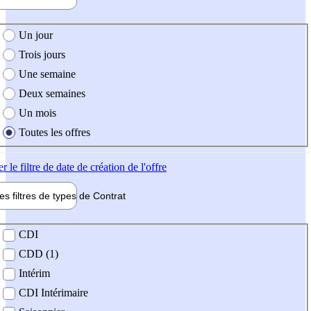
e création de l'offre
Un jour
Trois jours
Une semaine
Deux semaines
Un mois
Toutes les offres
er
le filtre de date de création de l'offre
les filtres de types de
Contrat
de contrat
CDI
CDD (1)
Intérim
CDI Intérimaire