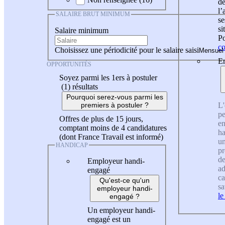
de
l
SALAIRE BRUT MINIMUM
se
si
Salaire minimum
Po
co
Choisissez une périodicité pour le salaire saisi
En
OPPORTUNITÉS
Soyez parmi les 1ers à postuler
(1)
résultats
Pourquoi serez-vous parmi les
L'
premiers à postuler ?
pe
Offres de plus de 15 jours,
en
comptant moins de 4 candidatures
ha
(dont France Travail est informé)
un
HANDICAP
pr
de
Employeur handi-
ad
engagé
ca
Qu'est-ce qu'un
sa
employeur handi-
le
engagé ?
Un employeur handi-
engagé est un