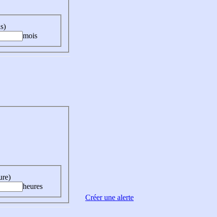
s)
mois
ure)
heures
Créer une alerte