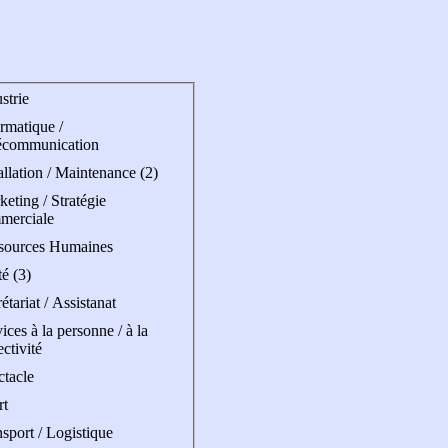
strie
rmatique /
écommunication
allation / Maintenance (2)
eting / Stratégie
merciale
sources Humaines
é (3)
étariat / Assistanat
ices à la personne / à la
ectivité
ctacle
rt
sport / Logistique