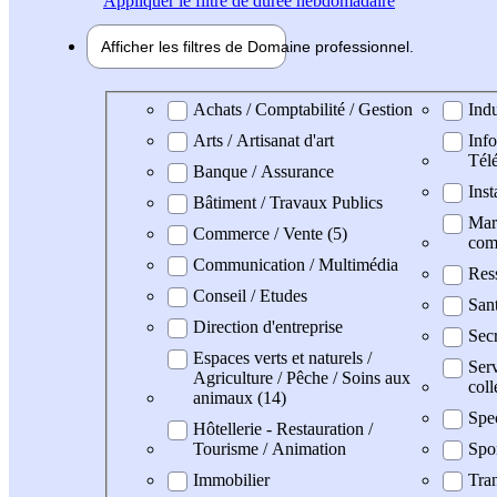
Appliquer
le filtre de durée hebdomadaire
Afficher les filtres de
Domaine pro
fessionnel
Domaine professionel
Achats / Comptabilité / Gestion
Indu
Arts / Artisanat d'art
Info
Tél
Banque / Assurance
Inst
Bâtiment / Travaux Publics
Mark
Commerce / Vente (5)
com
Communication / Multimédia
Res
Conseil / Etudes
Sant
Direction d'entreprise
Secr
Espaces verts et naturels /
Serv
Agriculture / Pêche / Soins aux
coll
animaux (14)
Spe
Hôtellerie - Restauration /
Tourisme / Animation
Spo
Immobilier
Tran