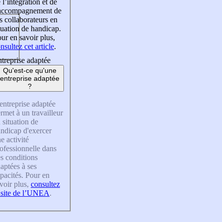
 l’intégration et de
’accompagnement de
s collaborateurs en
tuation de handicap.
ur en savoir plus,
nsultez cet article
.
treprise adaptée
Qu'est-ce qu'une
entreprise adaptée
?
entreprise adaptée
rmet à un travailleur
 situation de
ndicap d'exercer
e activité
ofessionnelle dans
s conditions
aptées à ses
pacités. Pour en
voir plus,
consultez
 site de l’UNEA
.