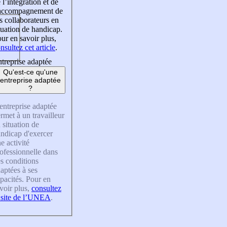
 l’intégration et de
’accompagnement de
s collaborateurs en
tuation de handicap.
ur en savoir plus,
nsultez cet article
.
treprise adaptée
Qu'est-ce qu'une
entreprise adaptée
?
entreprise adaptée
rmet à un travailleur
 situation de
ndicap d'exercer
e activité
ofessionnelle dans
s conditions
aptées à ses
pacités. Pour en
voir plus,
consultez
 site de l’UNEA
.