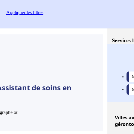
Appliquer
les filtres
Services 
M
ssistant de soins en
M
hographe ou
Villes
av
géronto