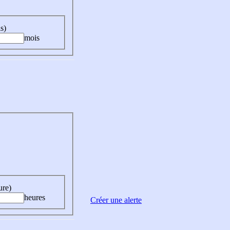
s)
mois
ure)
heures
Créer une alerte