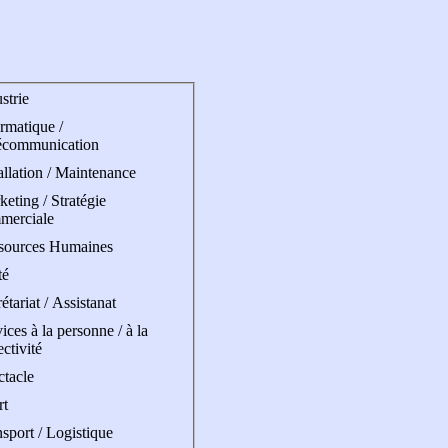
strie
rmatique /
écommunication
allation / Maintenance
eting / Stratégie
merciale
sources Humaines
té
étariat / Assistanat
ices à la personne / à la
ectivité
ctacle
rt
sport / Logistique