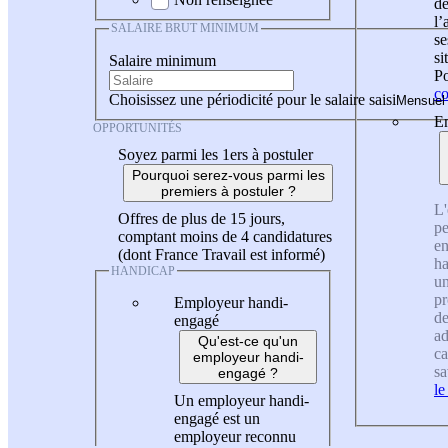
de
l
SALAIRE BRUT MINIMUM
se
si
Salaire minimum
Po
co
Choisissez une périodicité pour le salaire saisi
En
OPPORTUNITÉS
Soyez parmi les 1ers à postuler
Pourquoi serez-vous parmi les
premiers à postuler ?
L'
Offres de plus de 15 jours,
pe
comptant moins de 4 candidatures
en
(dont France Travail est informé)
ha
HANDICAP
un
pr
Employeur handi-
de
engagé
ad
Qu'est-ce qu'un
ca
employeur handi-
sa
engagé ?
le
Un employeur handi-
engagé est un
employeur reconnu