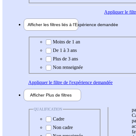
Appliquer
le fil
Afficher les filtres liés à l'
Expérience
demandée
Expérience demandée
Moins de 1 an
De 1 à 3 ans
Plus de 3 ans
Non renseignée
Appliquer
le filtre de l'expérience demandée
Afficher
Plus de
filtres
QUALIFICATION
pa
Ca
Cadre
pa
ac
Non cadre
fa
Non renseignée