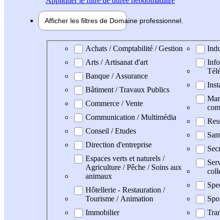
Appliquer
le filtre de durée hebdomadaire
Afficher les filtres de
Domaine pro
fessionnel
Domaine professionel
Achats / Comptabilité / Gestion
Indu
Arts / Artisanat d'art
Info
Tél
Banque / Assurance
Inst
Bâtiment / Travaux Publics
Mark
Commerce / Vente
com
Communication / Multimédia
Res
Conseil / Etudes
San
Direction d'entreprise
Secr
Espaces verts et naturels /
Serv
Agriculture / Pêche / Soins aux
coll
animaux
Spe
Hôtellerie - Restauration /
Tourisme / Animation
Spo
Immobilier
Tran