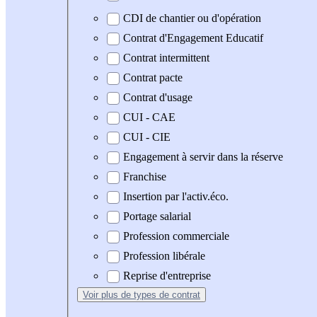
CDI de chantier ou d'opération
Contrat d'Engagement Educatif
Contrat intermittent
Contrat pacte
Contrat d'usage
CUI - CAE
CUI - CIE
Engagement à servir dans la réserve
Franchise
Insertion par l'activ.éco.
Portage salarial
Profession commerciale
Profession libérale
Reprise d'entreprise
Voir plus
de types de contrat