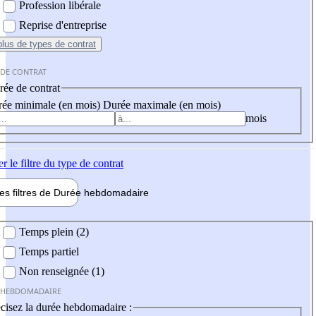
Profession libérale
Reprise d'entreprise
plus
de types de contrat
 DE CONTRAT
ée de contrat
ée minimale (en mois)
Durée maximale (en mois)
mois
er
le filtre du type de contrat
les filtres de
Durée hebdo
madaire
 hebdomadaire
Temps plein (2)
Temps partiel
Non renseignée (1)
 HEBDOMADAIRE
cisez la durée hebdomadaire :