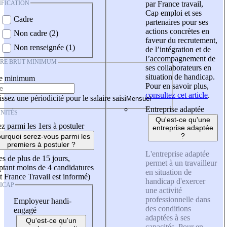
IFICATION
par France travail,
Cap emploi et ses
Cadre
partenaires pour ses
actions concrètes en
Non cadre (2)
faveur du recrutement,
Non renseignée (1)
de l’intégration et de
l’accompagnement de
IRE BRUT MINIMUM
ses collaborateurs en
situation de handicap.
re minimum
Pour en savoir plus,
consultez cet article
.
ssez une périodicité pour le salaire saisi
Entreprise adaptée
NITÉS
Qu'est-ce qu'une
z parmi les 1ers à postuler
entreprise adaptée
?
urquoi serez-vous parmi les
premiers à postuler ?
L'entreprise adaptée
es de plus de 15 jours,
permet à un travailleur
tant moins de 4 candidatures
en situation de
t France Travail est informé)
handicap d'exercer
ICAP
une activité
professionnelle dans
Employeur handi-
des conditions
engagé
adaptées à ses
Qu'est-ce qu'un
capacités. Pour en