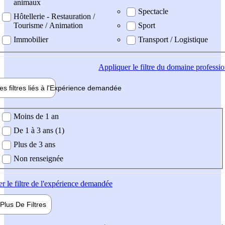
animaux
Spectacle
Hôtellerie - Restauration /
Tourisme / Animation
Sport
Immobilier
Transport / Logistique
Appliquer
le filtre du domaine professi
es filtres liés à l'
Expérience
demandée
ience demandée
Moins de 1 an
De 1 à 3 ans (1)
Plus de 3 ans
Non renseignée
er
le filtre de l'expérience demandée
Plus De
Filtres