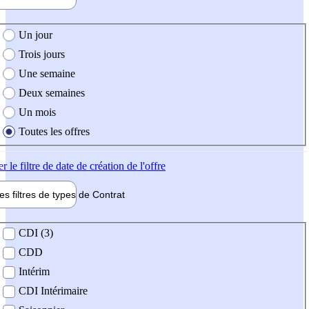
e création de l'offre
Un jour
Trois jours
Une semaine
Deux semaines
Un mois
Toutes les offres
er
le filtre de date de création de l'offre
les filtres de types de
Contrat
de contrat
CDI (3)
CDD
Intérim
CDI Intérimaire