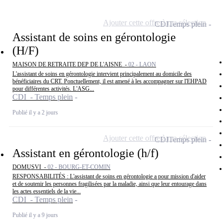
Ajouter cette offre à ma sélection
CDI
Temps plein
Assistant de soins en gérontologie
(H/F)
MAISON DE RETRAITE DEP DE L'AISNE -
02 - LAON
L'assistant de soins en gérontologie intervient principalement au domicile des
bénéficiaires du CRT. Ponctuellement, il est amené à les accompagner sur l'EHPAD
pour différentes activités. L'ASG...
CDI - Temps plein
Publié il y a 2 jours
Ajouter cette offre à ma sélection
CDI
Temps plein
Assistant en gérontologie (h/f)
DOMUSVI -
02 - BOURG-ET-COMIN
RESPONSABILITÉS : L'assistant de soins en gérontologie a pour mission d'aider
et de soutenir les personnes fragilisées par la maladie, ainsi que leur entourage dans
les actes essentiels de la vie...
CDI - Temps plein
Publié il y a 9 jours