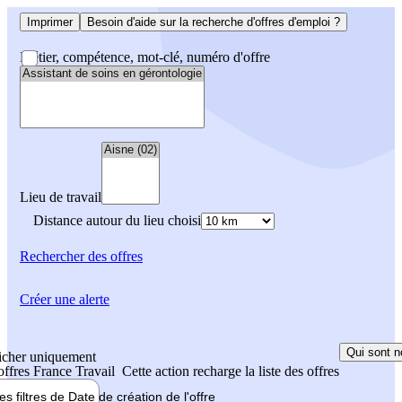
Imprimer
Besoin d'aide sur la recherche d'offres d'emploi ?
Métier, compétence, mot-clé, numéro d'offre
Lieu de travail
Distance autour du lieu choisi
Rechercher
des offres
Créer une alerte
Qui sont n
icher uniquement
 offres France Travail
Cette action recharge la liste des offres
les filtres de
Date de création
de l'offre