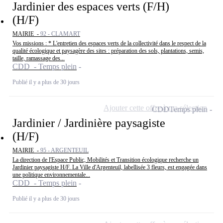
Jardinier des espaces verts (F/H)
(H/F)
MAIRIE -
92 - CLAMART
Vos missions : * L'entretien des espaces verts de la collectivité dans le respect de la
qualité écologique et paysagère des sites : préparation des sols, plantations, semis,
taille, ramassage des...
CDD - Temps plein
Publié il y a plus de 30 jours
Ajouter cette offre à ma sélection
CDD
Temps plein
Jardinier / Jardinière paysagiste
(H/F)
MAIRIE -
95 - ARGENTEUIL
La direction de l'Espace Public, Mobilités et Transition écologique recherche un
Jardinier paysagiste H/F. La Ville d'Argenteuil, labellisée 3 fleurs, est engagée dans
une politique environnementale...
CDD - Temps plein
Publié il y a plus de 30 jours