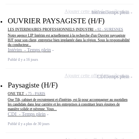
Ajouter cette offre à ma sélection
Intérim
Temps plein
OUVRIER PAYSAGISTE (H/F)
LES INTERIMAIRES PROFESSIONNELS INDUSTRI -
92 - SURESNES
Notre agence LIP Intérim est actuellement à la recherche d'un Ouvrier paysagiste
H/F pour son client, entreprise bien implantée dans la région. Sous la responsabilité
du conducteur...
Intérim - Temps plein
Publié il y a 16 jours
Ajouter cette offre à ma sélection
CDI
Temps plein
Paysagiste (H/F)
ONE TILT -
75 - PARIS
One Tilt, cabinet de recrutement et d'intérim, est là pour accompagner au quotidien
les candidats dans leur carrière et les entreprises à constituer leurs équipes de
manière solide et pérenne. Vous...
CDI - Temps plein
Publié il y a plus de 30 jours