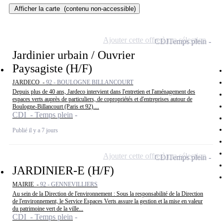
Afficher la carte
(contenu non-accessible)
Ajouter cette offre à ma sélection
CDI
Temps plein
Jardinier urbain / Ouvrier
Paysagiste (H/F)
JARDECO -
92 - BOULOGNE BILLANCOURT
Depuis plus de 40 ans, Jardeco intervient dans l'entretien et l'aménagement des
espaces verts auprès de particuliers, de copropriétés et d'entreprises autour de
Boulogne-Billancourt (Paris et 92)....
CDI - Temps plein
Publié il y a 7 jours
Ajouter cette offre à ma sélection
CDI
Temps plein
JARDINIER-E (H/F)
MAIRIE -
92 - GENNEVILLIERS
Au sein de la Direction de l'environnement : Sous la responsabilité de la Direction
de l'environnement, le Service Espaces Verts assure la gestion et la mise en valeur
du patrimoine vert de la ville...
CDI - Temps plein