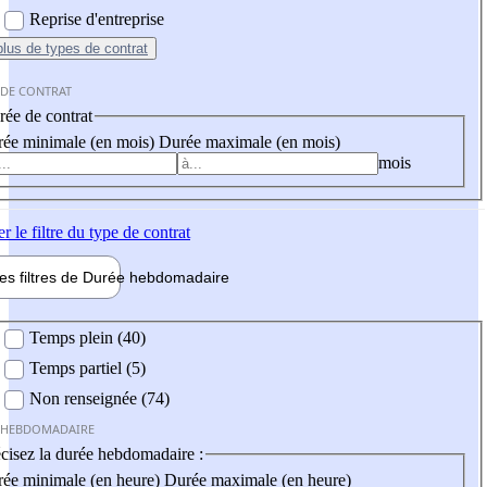
Reprise d'entreprise
plus
de types de contrat
 DE CONTRAT
ée de contrat
ée minimale (en mois)
Durée maximale (en mois)
mois
er
le filtre du type de contrat
les filtres de
Durée hebdo
madaire
 hebdomadaire
Temps plein (40)
Temps partiel (5)
Non renseignée (74)
 HEBDOMADAIRE
cisez la durée hebdomadaire :
ée minimale (en heure)
Durée maximale (en heure)