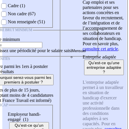
Cap emploi et ses
Cadre (1)
partenaires pour ses
actions concrètes en
Non cadre (67)
faveur du recrutement,
Non renseignée (51)
de l’intégration et de
l’accompagnement de
IRE BRUT MINIMUM
ses collaborateurs en
situation de handicap.
re minimum
Pour en savoir plus,
consultez cet article
.
ssez une périodicité pour le salaire saisi
Entreprise adaptée
NITÉS
Qu'est-ce qu'une
z parmi les 1ers à postuler
entreprise adaptée
résultats
?
urquoi serez-vous parmi les
L'entreprise adaptée
premiers à postuler ?
permet à un travailleur
es de plus de 15 jours,
en situation de
tant moins de 4 candidatures
handicap d'exercer
t France Travail est informé)
une activité
ICAP
professionnelle dans
des conditions
Employeur handi-
adaptées à ses
engagé (1)
capacités. Pour en
Qu'est-ce qu'un
savoir plus,
consultez