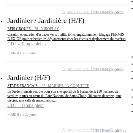
Ajouter cette offre à ma sélection
CDI
Temps plein
Jardinier / Jardinière (H/F)
REIS GROUPE -
78 - VIROFLAY
Création et entretien d'espaces verts : taille, tonte, engazonnement Elagage PERMIS
B EXIGE pour effectuer les déplacements chez les clients et déplacement du matériel
CDI - Temps plein
Publié il y a 16 jours
Ajouter cette offre à ma sélection
CDI
Temps plein
Jardinier (H/F)
STADE FRANCAIS -
92 - MARNES-LA-COQUETTE
Le Stade Français recrute pour son site sportif de la Faisanderie (10 hectares de
verdure, situés au cœur du Parc National de Saint-Cloud, 36 courts de tennis, une
piscine, une salle de musculation,...
CDI - Temps plein
Publié il y a 20 jours
Ajouter cette offre à ma sélection
CDI
Temps plein