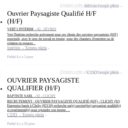
Ajouter cette offre à ma sélection
Intérim
Temps plein
Ouvrier Paysagiste Qualifié H/F
(H/F)
VERT L'INTERIM -
92 - SÈVRES
Vert l'Intérim recherche activement pour ses clients des ouvriers paysagistes (H/F)
ponctuels, avec le sens du travail en équipe, pour des chantiers d'entretien ou de
création en espaces...
Intérim - Temps plein
Publié il y a 3 jours
Ajouter cette offre à ma sélection
CDD
Temps plein
OUVRIER PAYSAGISTE
QUALIFIER (H/F)
BAPTISTE SARL -
92 - CLICHY
RECRUTEMENT - OUVRIER PAYSAGISTE QUALIFIÉ (H/F) - CLICHY (92)
Entreprise basée à Clichy (92110) recherche un(e) ouvrier(ère) paysagiste qualifié(e)
et expérimenté(e) pour rejoindre son équipe. ...
CDD - Temps plein
Publié il y a 16 jours