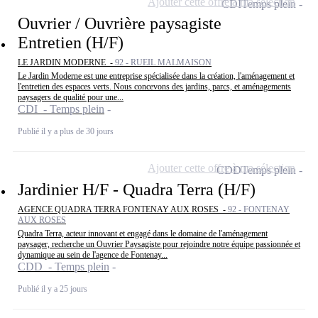
Ajouter cette offre à ma sélection
CDI
Temps plein
Ouvrier / Ouvrière paysagiste
Entretien (H/F)
LE JARDIN MODERNE -
92 - RUEIL MALMAISON
Le Jardin Moderne est une entreprise spécialisée dans la création, l'aménagement et
l'entretien des espaces verts. Nous concevons des jardins, parcs, et aménagements
paysagers de qualité pour une...
CDI - Temps plein
Publié il y a plus de 30 jours
Ajouter cette offre à ma sélection
CDD
Temps plein
Jardinier H/F - Quadra Terra (H/F)
AGENCE QUADRA TERRA FONTENAY AUX ROSES -
92 - FONTENAY
AUX ROSES
Quadra Terra, acteur innovant et engagé dans le domaine de l'aménagement
paysager, recherche un Ouvrier Paysagiste pour rejoindre notre équipe passionnée et
dynamique au sein de l'agence de Fontenay...
CDD - Temps plein
Publié il y a 25 jours