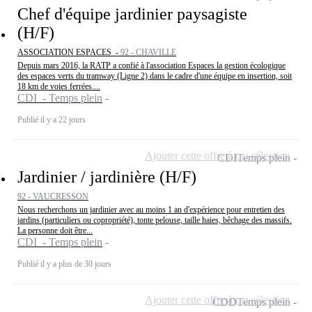
Chef d'équipe jardinier paysagiste
(H/F)
ASSOCIATION ESPACES -
92 - CHAVILLE
Depuis mars 2016, la RATP a confié à l'association Espaces la gestion écologique
des espaces verts du tramway (Ligne 2) dans le cadre d'une équipe en insertion, soit
18 km de voies ferrées....
CDI - Temps plein
Publié il y a 22 jours
Ajouter cette offre à ma sélection
CDI
Temps plein
Jardinier / jardinière (H/F)
92 - VAUCRESSON
Nous recherchons un jardinier avec au moins 1 an d'expérience pour entretien des
jardins (particuliers ou copropriété), tonte pelouse, taille haies, bêchage des massifs.
La personne doit être...
CDI - Temps plein
Publié il y a plus de 30 jours
Ajouter cette offre à ma sélection
CDD
Temps plein