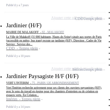
Publié il y a 7 jours
Ajouter cette offre à ma sélection
CDD
Temps plein
Jardinier (H/F)
MAIRIE DE MALAKOFF -
92 - MALAKOFF
La Ville de Malakoff (31 000 habitants, Hauts-de-Seine) située aux portes de Paris
(accessible en métro, bus tram) recrute un jardinier (H/F). Direction : Cadre de Vie
Service : Service des...
CDD - Temps plein
Publié il y a 10 jours
Ajouter cette offre à ma sélection
Intérim
Temps plein
Jardinier Paysagiste H/F (H/F)
VERT L'INTERIM -
75 - PARIS 12E ARRONDISSEMENT
Vert l'Intérim recherche activement pour ses clients des ouvriers paysagistes (H/F),
avec le sens du travail en équipe pour des chantiers d'entretien ou de création en
espaces verts. En Création...
Intérim - Temps plein
Publié il y a 14 jours