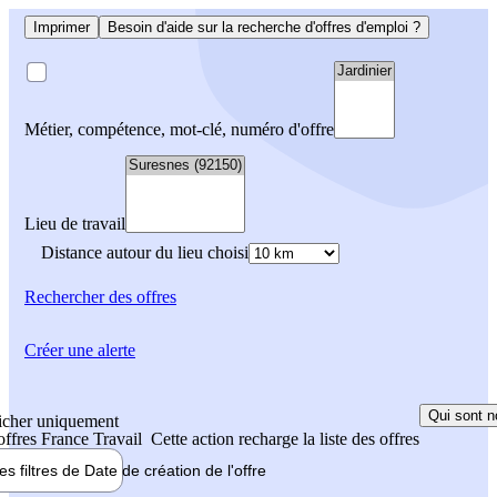
Imprimer
Besoin d'aide sur la recherche d'offres d'emploi ?
Métier, compétence, mot-clé, numéro d'offre
Lieu de travail
Distance autour du lieu choisi
Rechercher
des offres
Créer une alerte
Qui sont n
icher uniquement
 offres France Travail
Cette action recharge la liste des offres
les filtres de
Date de création
de l'offre