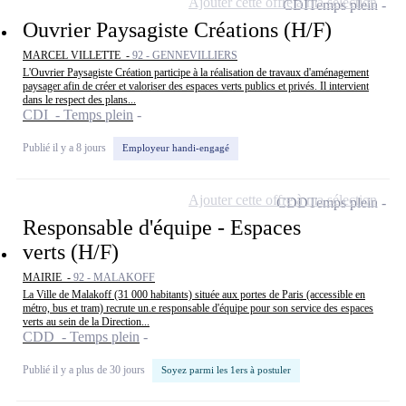
Ajouter cette offre à ma sélection
CDI
Temps plein
Ouvrier Paysagiste Créations (H/F)
MARCEL VILLETTE -
92 - GENNEVILLIERS
L'Ouvrier Paysagiste Création participe à la réalisation de travaux d'aménagement
paysager afin de créer et valoriser des espaces verts publics et privés. Il intervient
dans le respect des plans...
CDI - Temps plein
Publié il y a 8 jours
Employeur handi-engagé
Ajouter cette offre à ma sélection
CDD
Temps plein
Responsable d'équipe - Espaces
verts (H/F)
MAIRIE -
92 - MALAKOFF
La Ville de Malakoff (31 000 habitants) située aux portes de Paris (accessible en
métro, bus et tram) recrute un.e responsable d'équipe pour son service des espaces
verts au sein de la Direction...
CDD - Temps plein
Publié il y a plus de 30 jours
Soyez parmi les 1ers à postuler