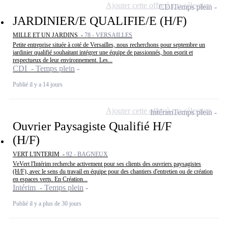
Ajouter cette offre à ma sélection
CDI
Temps plein
JARDINIER/E QUALIFIE/E (H/F)
MILLE ET UN JARDINS -
78 - VERSAILLES
Petite entreprise située à coté de Versailles, nous recherchons pour septembre un
jardinier qualifié souhaitant intégrer une équipe de passionnés, bon esprit et
respectueux de leur environnement. Les...
CDI - Temps plein
Publié il y a 14 jours
Ajouter cette offre à ma sélection
Intérim
Temps plein
Ouvrier Paysagiste Qualifié H/F
(H/F)
VERT L'INTERIM -
92 - BAGNEUX
VeVert l'Intérim recherche activement pour ses clients des ouvriers paysagistes
(H/F), avec le sens du travail en équipe pour des chantiers d'entretien ou de création
en espaces verts. En Création...
Intérim - Temps plein
Publié il y a plus de 30 jours