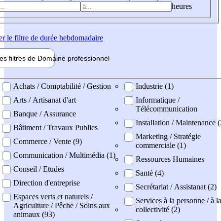
heures
er
le filtre de durée hebdomadaire
les filtres de
Domaine pro
fessionnel
ne professionel
Achats / Comptabilité / Gestion
Industrie (1)
Arts / Artisanat d'art
Informatique /
Télécommunication
Banque / Assurance
Installation / Maintenance (
Bâtiment / Travaux Publics
Marketing / Stratégie
Commerce / Vente (9)
commerciale (1)
Communication / Multimédia (1)
Ressources Humaines
Conseil / Etudes
Santé (4)
Direction d'entreprise
Secrétariat / Assistanat (2)
Espaces verts et naturels /
Services à la personne / à l
Agriculture / Pêche / Soins aux
collectivité (2)
animaux (93)