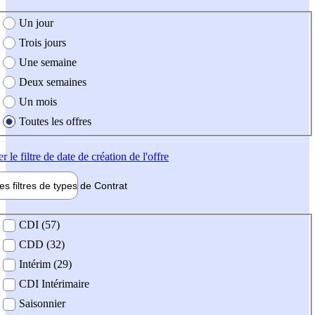
e création de l'offre
Un jour
Trois jours
Une semaine
Deux semaines
Un mois
Toutes les offres
er
le filtre de date de création de l'offre
les filtres de types de
Contrat
de contrat
CDI (57)
CDD (32)
Intérim (29)
CDI Intérimaire
Saisonnier