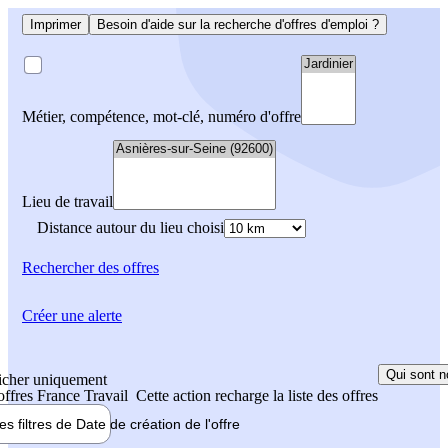
Imprimer
Besoin d'aide sur la recherche d'offres d'emploi ?
Métier, compétence, mot-clé, numéro d'offre
Lieu de travail
Distance autour du lieu choisi
Rechercher
des offres
Créer une alerte
Qui sont n
icher uniquement
 offres France Travail
Cette action recharge la liste des offres
les filtres de
Date de création
de l'offre