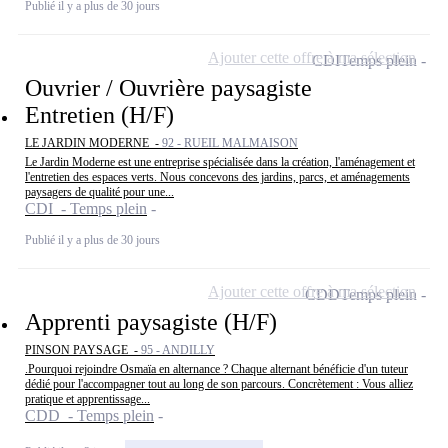
Publié il y a plus de 30 jours
Ajouter cette offre à ma sélection
CDI
Temps plein
Ouvrier / Ouvrière paysagiste
Entretien (H/F)
LE JARDIN MODERNE -
92 - RUEIL MALMAISON
Le Jardin Moderne est une entreprise spécialisée dans la création, l'aménagement et
l'entretien des espaces verts. Nous concevons des jardins, parcs, et aménagements
paysagers de qualité pour une...
CDI - Temps plein
Publié il y a plus de 30 jours
Ajouter cette offre à ma sélection
CDD
Temps plein
Apprenti paysagiste (H/F)
PINSON PAYSAGE -
95 - ANDILLY
.Pourquoi rejoindre Osmaïa en alternance ? Chaque alternant bénéficie d'un tuteur
dédié pour l'accompagner tout au long de son parcours. Concrètement : Vous alliez
pratique et apprentissage...
CDD - Temps plein