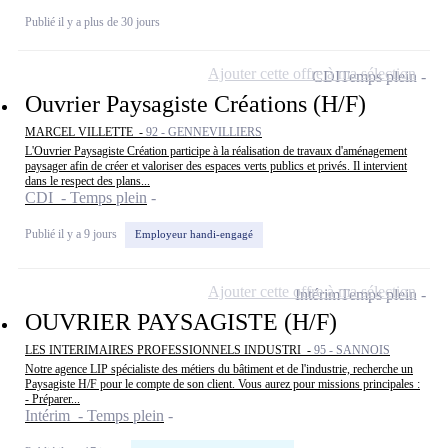
Publié il y a plus de 30 jours
Ajouter cette offre à ma sélection
CDI
Temps plein
Ouvrier Paysagiste Créations (H/F)
MARCEL VILLETTE -
92 - GENNEVILLIERS
L'Ouvrier Paysagiste Création participe à la réalisation de travaux d'aménagement
paysager afin de créer et valoriser des espaces verts publics et privés. Il intervient
dans le respect des plans...
CDI - Temps plein
Publié il y a 9 jours
Employeur handi-engagé
Ajouter cette offre à ma sélection
Intérim
Temps plein
OUVRIER PAYSAGISTE (H/F)
LES INTERIMAIRES PROFESSIONNELS INDUSTRI -
95 - SANNOIS
Notre agence LIP spécialiste des métiers du bâtiment et de l'industrie, recherche un
Paysagiste H/F pour le compte de son client. Vous aurez pour missions principales :
- Préparer...
Intérim - Temps plein