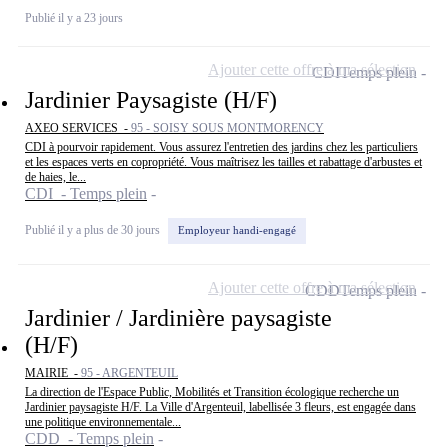
Publié il y a 23 jours
Ajouter cette offre à ma sélection
CDI
Temps plein
Jardinier Paysagiste (H/F)
AXEO SERVICES -
95 - SOISY SOUS MONTMORENCY
CDI à pourvoir rapidement. Vous assurez l'entretien des jardins chez les particuliers
et les espaces verts en copropriété. Vous maîtrisez les tailles et rabattage d'arbustes et
de haies, le...
CDI - Temps plein
Publié il y a plus de 30 jours
Employeur handi-engagé
Ajouter cette offre à ma sélection
CDD
Temps plein
Jardinier / Jardinière paysagiste
(H/F)
MAIRIE -
95 - ARGENTEUIL
La direction de l'Espace Public, Mobilités et Transition écologique recherche un
Jardinier paysagiste H/F. La Ville d'Argenteuil, labellisée 3 fleurs, est engagée dans
une politique environnementale...
CDD - Temps plein