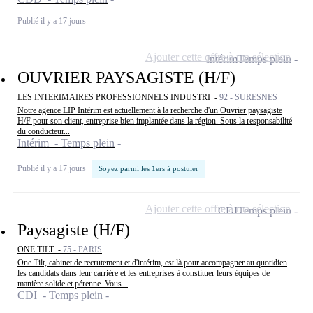
Publié il y a 17 jours
Ajouter cette offre à ma sélection
Intérim
Temps plein
OUVRIER PAYSAGISTE (H/F)
LES INTERIMAIRES PROFESSIONNELS INDUSTRI -
92 - SURESNES
Notre agence LIP Intérim est actuellement à la recherche d'un Ouvrier paysagiste
H/F pour son client, entreprise bien implantée dans la région. Sous la responsabilité
du conducteur...
Intérim - Temps plein
Publié il y a 17 jours
Soyez parmi les 1ers à postuler
Ajouter cette offre à ma sélection
CDI
Temps plein
Paysagiste (H/F)
ONE TILT -
75 - PARIS
One Tilt, cabinet de recrutement et d'intérim, est là pour accompagner au quotidien
les candidats dans leur carrière et les entreprises à constituer leurs équipes de
manière solide et pérenne. Vous...
CDI - Temps plein