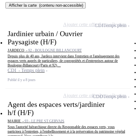
Afficher la carte
(contenu non-accessible)
Ajouter cette offre à ma sélection
CDI
Temps plein
Jardinier urbain / Ouvrier
Paysagiste (H/F)
JARDECO -
92 - BOULOGNE BILLANCOURT
Depuis plus de 40 ans, Jardeco intervient dans l'entretien et l'aménagement des
espaces verts auprès de particuliers, de copropriétés et d'entreprises autour de
Boulogne-Billancourt (Paris et 92)....
CDI - Temps plein
Publié il y a 8 jours
Ajouter cette offre à ma sélection
CDD
Temps plein
Agent des espaces verts/jardinier
h/f (H/F)
MAIRIE -
93 - LE PRE ST GERVAIS
Sous l'autorité hiérarchique directe du Responsable des espaces verts, vous
participez à l'entretien, à l'embellissement et à la préservation du patrimoine végétal