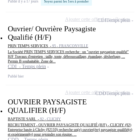
Publié il y a 17 jours
Soyez parmi les 1ers à postuler
Ajouter cette offre à ma sélection
CDI
Temps plein
Ouvrier/ Ouvrière Paysagiste
Qualifié (H/F)
PRIN TEMPS SERVICES -
95 - FRANCONVILLE
La Société PRIN TEMPS SERVICES recherche : un "ouvrier paysagiste qualifié"
H/F Travaux d'entretien : taille, tonte, débroussaillage, épandage, désherbage, ...
Permis B souhaitable. Zone de...
CDI - Temps plein
Publié hier
Ajouter cette offre à ma sélection
CDD
Temps plein
OUVRIER PAYSAGISTE
QUALIFIER (H/F)
BAPTISTE SARL -
92 - CLICHY
RECRUTEMENT - OUVRIER PAYSAGISTE QUALIFIÉ (H/F) - CLICHY (92)
Entreprise basée à Clichy (92110) recherche un(e) ouvrier(ère) paysagiste qualifié(e)
et expérimenté(e) pour rejoindre son équipe. ...
CDD - Temps plein