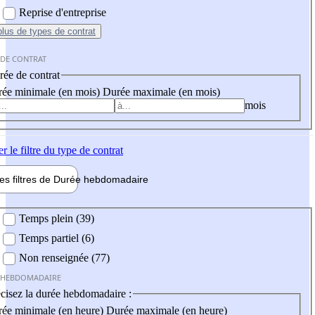
Reprise d'entreprise
plus
de types de contrat
 DE CONTRAT
ée de contrat
ée minimale (en mois)
Durée maximale (en mois)
mois
er
le filtre du type de contrat
les filtres de
Durée hebdo
madaire
 hebdomadaire
Temps plein (39)
Temps partiel (6)
Non renseignée (77)
 HEBDOMADAIRE
cisez la durée hebdomadaire :
ée minimale (en heure)
Durée maximale (en heure)