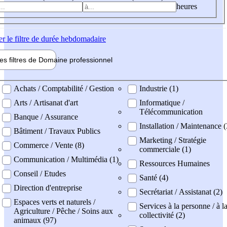
heures
er
le filtre de durée hebdomadaire
les filtres de
Domaine pro
fessionnel
ne professionel
Achats / Comptabilité / Gestion
Industrie (1)
Arts / Artisanat d'art
Informatique /
Télécommunication
Banque / Assurance
Installation / Maintenance (
Bâtiment / Travaux Publics
Marketing / Stratégie
Commerce / Vente (8)
commerciale (1)
Communication / Multimédia (1)
Ressources Humaines
Conseil / Etudes
Santé (4)
Direction d'entreprise
Secrétariat / Assistanat (2)
Espaces verts et naturels /
Services à la personne / à l
Agriculture / Pêche / Soins aux
collectivité (2)
animaux (97)