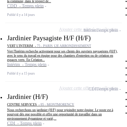
la commune, dans le respect de...
CDD - Temps plein
Publié il y a 14 jours
Ajouter cette offre à ma sélection
Intérim
Temps plein
Jardinier Paysagiste H/F (H/F)
VERT L'INTERIM -
75 - PARIS 12E ARRONDISSEMENT
Vert l'Intérim recherche activement pour ses clients des ouvriers paysagistes (H/F),
avec le sens du travail en équipe pour des chantiers d'entretien ou de création en
espaces verts. En Création...
Intérim - Temps plein
Publié il y a 15 jours
Ajouter cette offre à ma sélection
CDI
Temps plein
Jardinier (H/F)
CENTRE SERVICES -
95 - MONTMORENCY
Nous recherchons un jardinier (H/F) pour rejoindre notre équipe. Le poste est à
pourvoir dès que possible et offre une opportunité de travailler dans un
environnement dynamique et varié,...
CDI - Temps plein