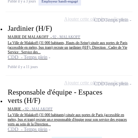
Publié il y a 3 jours
Employeur handi-engagé
Ajouter cette offre à ma sélection
CDD
Temps plein
Jardinier (H/F)
MAIRIE DE MALAKOFF -
92 - MALAKOFF
La Ville de Malakoff (31 000 habitants, Hauts-de-Seine) située aux portes de Paris
(accessible en métro, bus tram) recrute un jardinier (H/F). Direction : Cadre de Vie
Service : Service des...
CDD - Temps plein
Publié il y a 11 jours
Ajouter cette offre à ma sélection
CDD
Temps plein
Responsable d'équipe - Espaces
verts (H/F)
MAIRIE -
92 - MALAKOFF
La Ville de Malakoff (31 000 habitants) située aux portes de Paris (accessible en
métro, bus et tram) recrute un.e responsable d'équipe pour son service des espaces
verts au sein de la Direction...
CDD - Temps plein