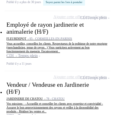
Publié il y a plus de 30 jours
Soyez parmi les 1ers à postuler
Ajouter cette offre à ma sélection
CDI
Temps plein
Employé de rayon jardinerie et
animalerie (H/F)
FLEURDEPOT -
95 - CORMEILLES-EN-PARISIS
Vous accueillez, conseillez les clients. Respectueux de la politique de notre enseigne
(merchandising, tenue de rayon...) Vous participez activement au bon
fonctionnement du magasin. Encaissement...
CDI - Temps plein
Publié il y a 11 jours
Ajouter cette offre à ma sélection
CDI
Temps plein
Vendeur / Vendeuse en Jardinerie
(H/F)
JARDINERIE DE CHATOU -
78 - CHATOU
Vos missions : - Accueillir et conseiller les clients avec expertise et convivialité -
Assurer le bon approvisionnement des rayons et veiller à la disponibilité des
produits - Réaliser les ventes et...