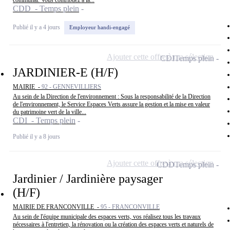
communal. Vous contribuez à la...
CDD - Temps plein
Publié il y a 4 jours
Employeur handi-engagé
Ajouter cette offre à ma sélection
CDI
Temps plein
JARDINIER-E (H/F)
MAIRIE -
92 - GENNEVILLIERS
Au sein de la Direction de l'environnement : Sous la responsabilité de la Direction
de l'environnement, le Service Espaces Verts assure la gestion et la mise en valeur
du patrimoine vert de la ville...
CDI - Temps plein
Publié il y a 8 jours
Ajouter cette offre à ma sélection
CDD
Temps plein
Jardinier / Jardinière paysager
(H/F)
MAIRIE DE FRANCONVILLE -
95 - FRANCONVILLE
Au sein de l'équipe municipale des espaces verts, vos réalisez tous les travaux
nécessaires à l'entretien, la rénovation ou la création des espaces verts et naturels de