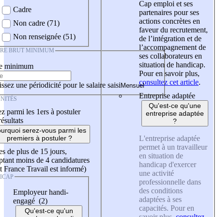
Cap emploi et ses
Cadre
partenaires pour ses
actions concrètes en
Non cadre (71)
faveur du recrutement,
Non renseignée (51)
de l’intégration et de
l’accompagnement de
IRE BRUT MINIMUM
ses collaborateurs en
situation de handicap.
re minimum
Pour en savoir plus,
consultez cet article
.
ssez une périodicité pour le salaire saisi
Entreprise adaptée
NITÉS
Qu'est-ce qu'une
z parmi les 1ers à postuler
entreprise adaptée
résultats
?
urquoi serez-vous parmi les
L'entreprise adaptée
premiers à postuler ?
permet à un travailleur
es de plus de 15 jours,
en situation de
tant moins de 4 candidatures
handicap d'exercer
t France Travail est informé)
une activité
ICAP
professionnelle dans
des conditions
Employeur handi-
adaptées à ses
engagé (2)
capacités. Pour en
Qu'est-ce qu'un
savoir plus,
consultez