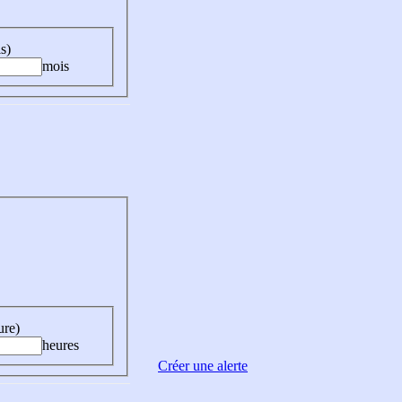
s)
mois
ure)
heures
Créer une alerte