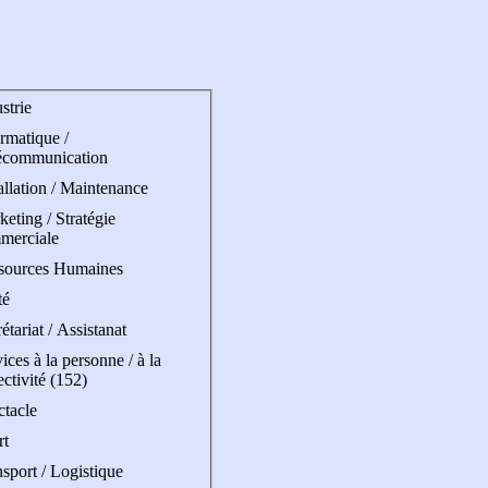
strie
rmatique /
écommunication
allation / Maintenance
eting / Stratégie
merciale
sources Humaines
té
étariat / Assistanat
ices à la personne / à la
ectivité (152)
ctacle
rt
sport / Logistique