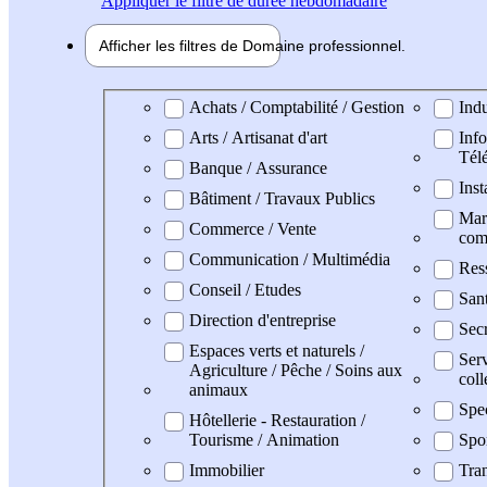
Appliquer
le filtre de durée hebdomadaire
Afficher les filtres de
Domaine pro
fessionnel
Domaine professionel
Achats / Comptabilité / Gestion
Indu
Arts / Artisanat d'art
Info
Tél
Banque / Assurance
Inst
Bâtiment / Travaux Publics
Mark
Commerce / Vente
com
Communication / Multimédia
Res
Conseil / Etudes
San
Direction d'entreprise
Secr
Espaces verts et naturels /
Serv
Agriculture / Pêche / Soins aux
coll
animaux
Spe
Hôtellerie - Restauration /
Tourisme / Animation
Spo
Immobilier
Tran