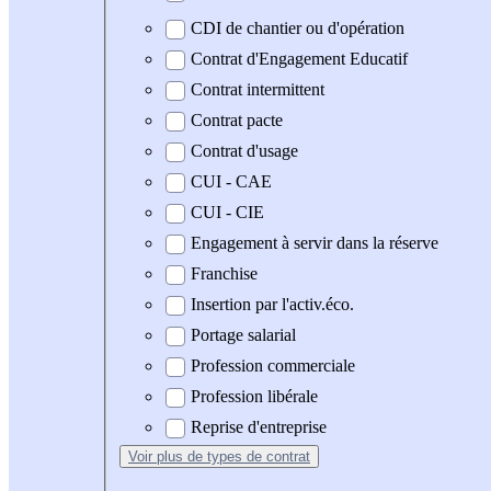
CDI de chantier ou d'opération
Contrat d'Engagement Educatif
Contrat intermittent
Contrat pacte
Contrat d'usage
CUI - CAE
CUI - CIE
Engagement à servir dans la réserve
Franchise
Insertion par l'activ.éco.
Portage salarial
Profession commerciale
Profession libérale
Reprise d'entreprise
Voir plus
de types de contrat