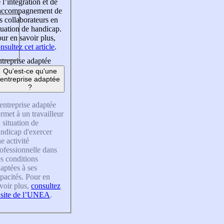
 l’intégration et de
’accompagnement de
s collaborateurs en
tuation de handicap.
ur en savoir plus,
nsultez cet article
.
treprise adaptée
Qu'est-ce qu'une
entreprise adaptée
?
entreprise adaptée
rmet à un travailleur
 situation de
ndicap d'exercer
e activité
ofessionnelle dans
s conditions
aptées à ses
pacités. Pour en
voir plus,
consultez
 site de l’UNEA
.