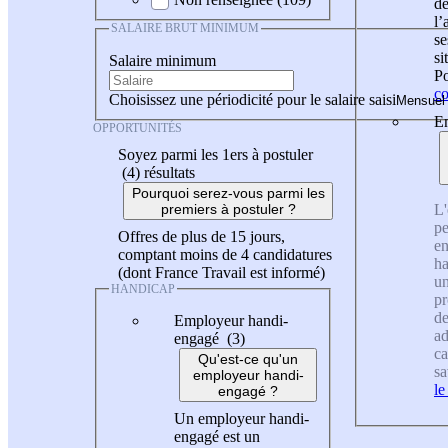
de
l
SALAIRE BRUT MINIMUM
se
si
Salaire minimum
Po
co
Choisissez une périodicité pour le salaire saisi
En
OPPORTUNITÉS
Soyez parmi les 1ers à postuler
(4)
résultats
Pourquoi serez-vous parmi les
L'
premiers à postuler ?
pe
Offres de plus de 15 jours,
en
comptant moins de 4 candidatures
ha
(dont France Travail est informé)
un
HANDICAP
pr
de
Employeur handi-
ad
engagé (3)
ca
Qu'est-ce qu'un
sa
employeur handi-
le
engagé ?
Un employeur handi-
engagé est un