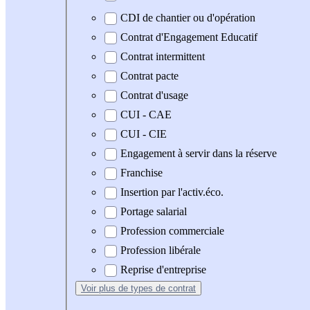
CDI de chantier ou d'opération
Contrat d'Engagement Educatif
Contrat intermittent
Contrat pacte
Contrat d'usage
CUI - CAE
CUI - CIE
Engagement à servir dans la réserve
Franchise
Insertion par l'activ.éco.
Portage salarial
Profession commerciale
Profession libérale
Reprise d'entreprise
Voir plus
de types de contrat