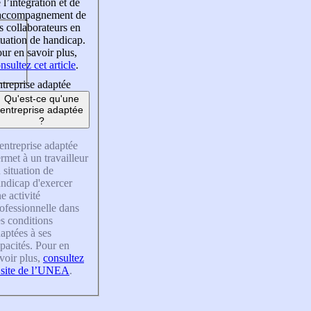
 l’intégration et de
’accompagnement de
s collaborateurs en
tuation de handicap.
ur en savoir plus,
nsultez cet article
.
treprise adaptée
Qu'est-ce qu'une
entreprise adaptée
?
entreprise adaptée
rmet à un travailleur
 situation de
ndicap d'exercer
e activité
ofessionnelle dans
s conditions
aptées à ses
pacités. Pour en
voir plus,
consultez
 site de l’UNEA
.