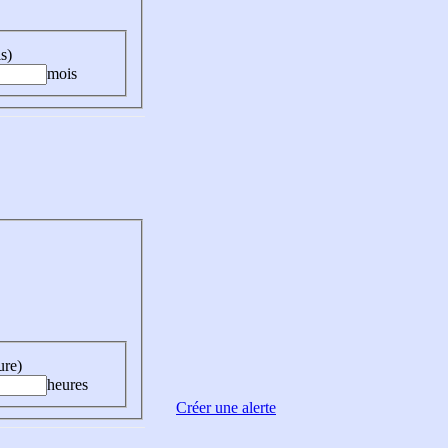
s)
mois
ure)
heures
Créer une alerte