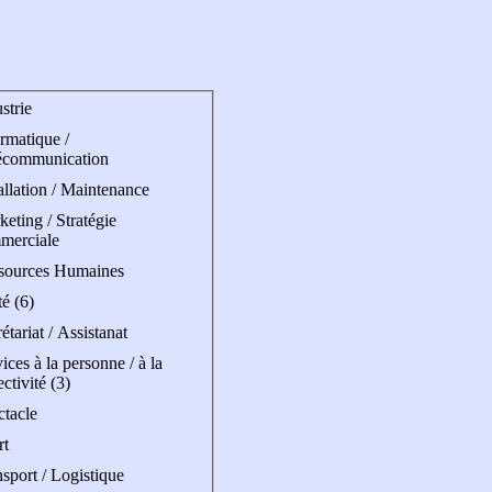
strie
rmatique /
écommunication
allation / Maintenance
eting / Stratégie
merciale
sources Humaines
é (6)
étariat / Assistanat
ices à la personne / à la
ectivité (3)
ctacle
rt
sport / Logistique