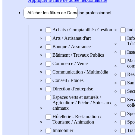
Appliquer
le filtre de durée hebdomadaire
Afficher les filtres de
Domaine pro
fessionnel
Domaine professionel
Achats / Comptabilité / Gestion
Indu
Arts / Artisanat d'art
Info
Tél
Banque / Assurance
Inst
Bâtiment / Travaux Publics
Mark
Commerce / Vente
com
Communication / Multimédia
Res
Conseil / Etudes
Sant
Direction d'entreprise
Secr
Espaces verts et naturels /
Serv
Agriculture / Pêche / Soins aux
coll
animaux
Spe
Hôtellerie - Restauration /
Tourisme / Animation
Spo
Immobilier
Tran