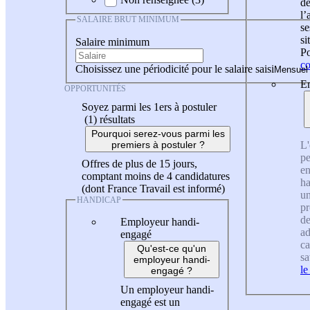
de
l
SALAIRE BRUT MINIMUM
se
si
Salaire minimum
Po
co
Choisissez une périodicité pour le salaire saisi
En
OPPORTUNITÉS
Soyez parmi les 1ers à postuler
(1)
résultats
Pourquoi serez-vous parmi les
L'
premiers à postuler ?
pe
Offres de plus de 15 jours,
en
comptant moins de 4 candidatures
ha
(dont France Travail est informé)
un
HANDICAP
pr
de
Employeur handi-
ad
engagé
ca
Qu'est-ce qu'un
sa
employeur handi-
le
engagé ?
Un employeur handi-
engagé est un