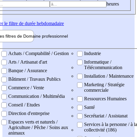
heures
er
le filtre de durée hebdomadaire
les filtres de
Domaine pro
fessionnel
ne professionel
Achats / Comptabilité / Gestion
Industrie
Arts / Artisanat d'art
Informatique /
Télécommunication
Banque / Assurance
Installation / Maintenance
Bâtiment / Travaux Publics
Marketing / Stratégie
Commerce / Vente
commerciale
Communication / Multimédia
Ressources Humaines
Conseil / Etudes
Santé
Direction d'entreprise
Secrétariat / Assistanat
Espaces verts et naturels /
Services à la personne / à l
Agriculture / Pêche / Soins aux
collectivité (186)
animaux