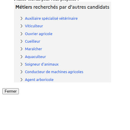
Fermer
Fermer
le détail de l'offre
/
Offre
sur
Offre précéden