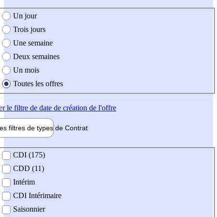
e création de l'offre
Un jour
Trois jours
Une semaine
Deux semaines
Un mois
Toutes les offres
er
le filtre de date de création de l'offre
les filtres de types de
Contrat
de contrat
CDI (175)
CDD (11)
Intérim
CDI Intérimaire
Saisonnier