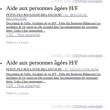
Ajouter cette offre à ma sélection
CDI
Non renseigné
Aide aux personnes âgées H/F
PETITS-FILS BOULOGNE-BILLANCOURT -
92 - BOULOGNE-
BILLANCOURT
Description de l'offre: Auxiliaire de vie H/F - Petits-fils Boulogne-Billancourt Les
auxiliaires de vie jouent un rôle essentiel dans l'accompagnement des personnes
âgées. Grâce à leur engagement,...
CDI - Non renseigné
Publié il y a 8 jours
Ajouter cette offre à ma sélection
CDI
Non renseigné
Aide aux personnes âgées H/F
PETITS-FILS BOULOGNE-BILLANCOURT -
92 - NEUILLY-SUR-SEINE
Description de l'offre: Auxiliaire de vie H/F - Petits-fils Boulogne-Billancourt Les
auxiliaires de vie jouent un rôle essentiel dans l'accompagnement des personnes
âgées. Grâce à leur engagement,...
CDI - Non renseigné
Publié il y a 8 jours
Ajouter cette offre à ma sélection
CDI
Non renseigné