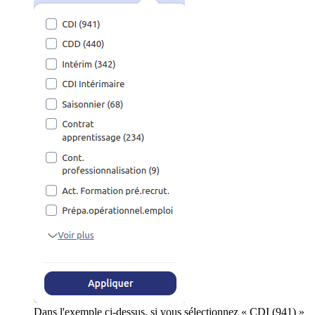
Dans l'exemple ci-dessus, si vous sélectionnez « CDI (941) »