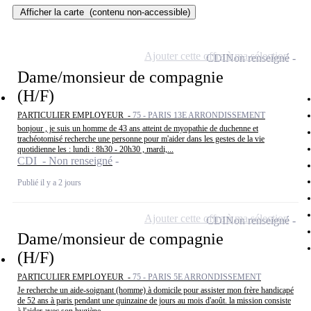
Afficher la carte
(contenu non-accessible)
Ajouter cette offre à ma sélection
CDI
Non renseigné
Dame/monsieur de compagnie
(H/F)
PARTICULIER EMPLOYEUR -
75 - PARIS 13E ARRONDISSEMENT
bonjour , je suis un homme de 43 ans atteint de myopathie de duchenne et
trachéotomisé recherche une personne pour m'aider dans les gestes de la vie
quotidienne les : lundi : 8h30 - 20h30 , mardi,...
CDI - Non renseigné
Publié il y a 2 jours
Ajouter cette offre à ma sélection
CDI
Non renseigné
Dame/monsieur de compagnie
(H/F)
PARTICULIER EMPLOYEUR -
75 - PARIS 5E ARRONDISSEMENT
Je recherche un aide-soignant (homme) à domicile pour assister mon frère handicapé
de 52 ans à paris pendant une quinzaine de jours au mois d'août. la mission consiste