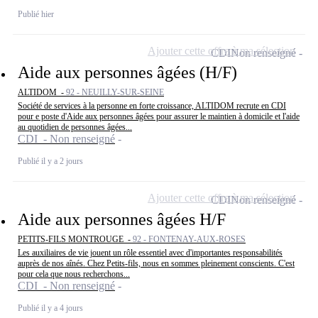
Publié hier
Ajouter cette offre à ma sélection
CDI
Non renseigné
Aide aux personnes âgées (H/F)
ALTIDOM -
92 - NEUILLY-SUR-SEINE
Société de services à la personne en forte croissance, ALTIDOM recrute en CDI
pour e poste d'Aide aux personnes âgées pour assurer le maintien à domicile et l'aide
au quotidien de personnes âgées...
CDI - Non renseigné
Publié il y a 2 jours
Ajouter cette offre à ma sélection
CDI
Non renseigné
Aide aux personnes âgées H/F
PETITS-FILS MONTROUGE -
92 - FONTENAY-AUX-ROSES
Les auxiliaires de vie jouent un rôle essentiel avec d'importantes responsabilités
auprès de nos aînés. Chez Petits-fils, nous en sommes pleinement conscients. C'est
pour cela que nous recherchons...
CDI - Non renseigné
Publié il y a 4 jours