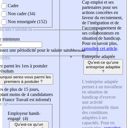
Cap emploi et ses
Cadre
partenaires pour ses
actions concrètes en
Non cadre (34)
faveur du recrutement,
Non renseignée (152)
de l’intégration et de
l’accompagnement de
IRE BRUT MINIMUM
ses collaborateurs en
situation de handicap.
re minimum
Pour en savoir plus,
consultez cet article
.
ssez une périodicité pour le salaire saisi
Entreprise adaptée
NITÉS
Qu'est-ce qu'une
z parmi les 1ers à postuler
entreprise adaptée
résultats
?
urquoi serez-vous parmi les
L'entreprise adaptée
premiers à postuler ?
permet à un travailleur
es de plus de 15 jours,
en situation de
tant moins de 4 candidatures
handicap d'exercer
t France Travail est informé)
une activité
ICAP
professionnelle dans
des conditions
Employeur handi-
adaptées à ses
engagé (4)
capacités. Pour en
Qu'est-ce qu'un
savoir plus,
consultez