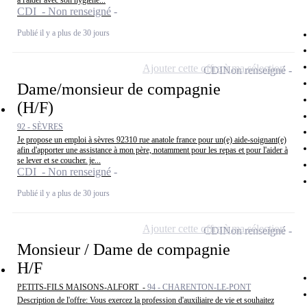
à l'aider avec son hygiène...
CDI - Non renseigné
Publié il y a plus de 30 jours
Ajouter cette offre à ma sélection
CDI
Non renseigné
Dame/monsieur de compagnie
(H/F)
92 - SÈVRES
Je propose un emploi à sèvres 92310 rue anatole france pour un(e) aide-soignant(e)
afin d'apporter une assistance à mon père, notamment pour les repas et pour l'aider à
se lever et se coucher. je...
CDI - Non renseigné
Publié il y a plus de 30 jours
Ajouter cette offre à ma sélection
CDI
Non renseigné
Monsieur / Dame de compagnie
H/F
PETITS-FILS MAISONS-ALFORT -
94 - CHARENTON-LE-PONT
Description de l'offre: Vous exercez la profession d'auxiliaire de vie et souhaitez