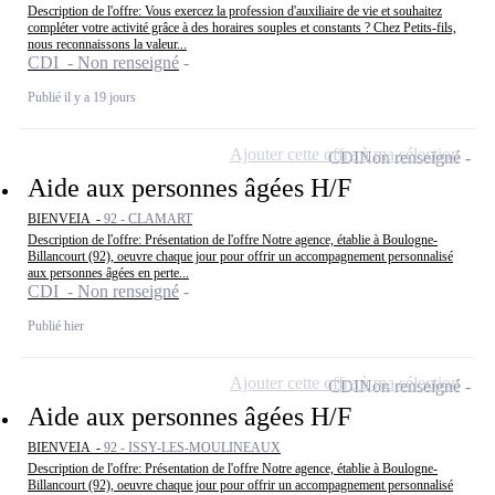
Description de l'offre: Vous exercez la profession d'auxiliaire de vie et souhaitez
compléter votre activité grâce à des horaires souples et constants ? Chez Petits-fils,
nous reconnaissons la valeur...
CDI - Non renseigné
Publié il y a 19 jours
Ajouter cette offre à ma sélection
CDI
Non renseigné
Aide aux personnes âgées H/F
BIENVEIA -
92 - CLAMART
Description de l'offre: Présentation de l'offre Notre agence, établie à Boulogne-
Billancourt (92), oeuvre chaque jour pour offrir un accompagnement personnalisé
aux personnes âgées en perte...
CDI - Non renseigné
Publié hier
Ajouter cette offre à ma sélection
CDI
Non renseigné
Aide aux personnes âgées H/F
BIENVEIA -
92 - ISSY-LES-MOULINEAUX
Description de l'offre: Présentation de l'offre Notre agence, établie à Boulogne-
Billancourt (92), oeuvre chaque jour pour offrir un accompagnement personnalisé