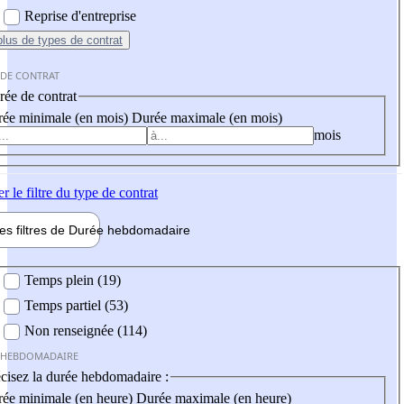
Reprise d'entreprise
plus
de types de contrat
 DE CONTRAT
ée de contrat
ée minimale (en mois)
Durée maximale (en mois)
mois
er
le filtre du type de contrat
les filtres de
Durée hebdo
madaire
 hebdomadaire
Temps plein (19)
Temps partiel (53)
Non renseignée (114)
 HEBDOMADAIRE
cisez la durée hebdomadaire :
ée minimale (en heure)
Durée maximale (en heure)