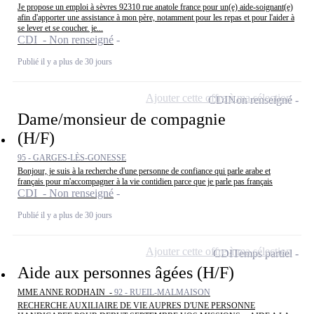
Je propose un emploi à sèvres 92310 rue anatole france pour un(e) aide-soignant(e)
afin d'apporter une assistance à mon père, notamment pour les repas et pour l'aider à
se lever et se coucher. je...
CDI - Non renseigné
Publié il y a plus de 30 jours
Ajouter cette offre à ma sélection
CDI
Non renseigné
Dame/monsieur de compagnie
(H/F)
95 - GARGES-LÈS-GONESSE
Bonjour, je suis à la recherche d'une personne de confiance qui parle arabe et
français pour m'accompagner à la vie contidien parce que je parle pas français
CDI - Non renseigné
Publié il y a plus de 30 jours
Ajouter cette offre à ma sélection
CDI
Temps partiel
Aide aux personnes âgées (H/F)
MME ANNE RODHAIN -
92 - RUEIL-MALMAISON
RECHERCHE AUXILIAIRE DE VIE AUPRES D'UNE PERSONNE