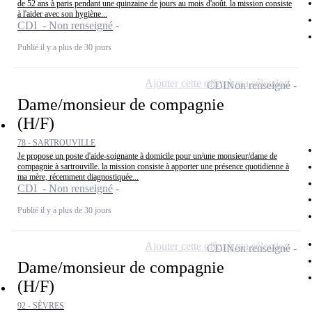
de 52 ans à paris pendant une quinzaine de jours au mois d'août. la mission consiste
à l'aider avec son hygiène...
CDI - Non renseigné
Publié il y a plus de 30 jours
Ajouter cette offre à ma sélection
CDI
Non renseigné
Dame/monsieur de compagnie
(H/F)
78 - SARTROUVILLE
Je propose un poste d'aide-soignante à domicile pour un/une monsieur/dame de
compagnie à sartrouville. la mission consiste à apporter une présence quotidienne à
ma mère, récemment diagnostiquée...
CDI - Non renseigné
Publié il y a plus de 30 jours
Ajouter cette offre à ma sélection
CDI
Non renseigné
Dame/monsieur de compagnie
(H/F)
92 - SÈVRES