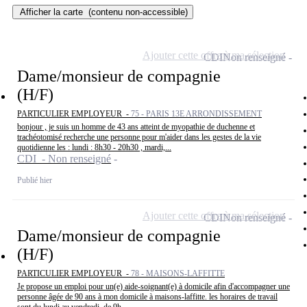
Afficher la carte
(contenu non-accessible)
Ajouter cette offre à ma sélection
CDI
Non renseigné
Dame/monsieur de compagnie
(H/F)
PARTICULIER EMPLOYEUR -
75 - PARIS 13E ARRONDISSEMENT
bonjour , je suis un homme de 43 ans atteint de myopathie de duchenne et
trachéotomisé recherche une personne pour m'aider dans les gestes de la vie
quotidienne les : lundi : 8h30 - 20h30 , mardi,...
CDI - Non renseigné
Publié hier
Ajouter cette offre à ma sélection
CDI
Non renseigné
Dame/monsieur de compagnie
(H/F)
PARTICULIER EMPLOYEUR -
78 - MAISONS-LAFFITTE
Je propose un emploi pour un(e) aide-soignant(e) à domicile afin d'accompagner une
personne âgée de 90 ans à mon domicile à maisons-laffitte. les horaires de travail