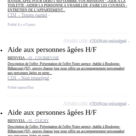
HANDICAPEE POUR DEBUT SEPTEMBRE VOS MISSIONS : -AIDE A LA
TOILETTE -AIDER LA PERSONNE A S'HABILLER -FAIRE LES COURSES -
ENTRETIEN DE L'APPARTEMENT...
CDI - Temps partiel
Publié il y a 9 jours
Ajouter cette offre à ma sélection
CDI
Non renseigné
Aide aux personnes âgées H/F
BIENVEIA -
92 - COURBEVOIE
Description de l'offre: Présentation de l'offre Notre agence, établie à Boulogne-
Billancourt (92), oeuvre chaque jour pour offrir un accompagnement personnalisé
aux personnes âgées en perte...
CDI - Non renseigné
Publié aujourd'hui
Ajouter cette offre à ma sélection
CDI
Non renseigné
Aide aux personnes âgées H/F
BIENVEIA -
92 - CLICHY
Description de l'offre: Présentation de l'offre Notre agence, établie à Boulogne-
Billancourt (92), oeuvre chaque jour pour offrir un accompagnement personnalisé
aux personnes âgées en perte...