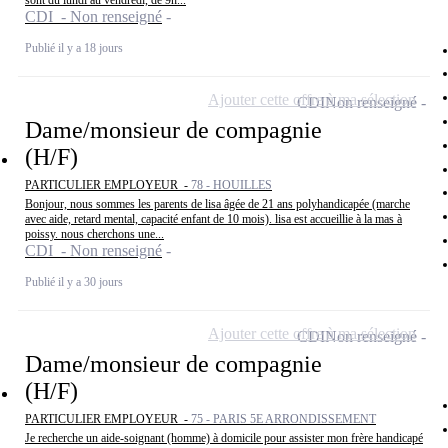
sont du lundi au vendredi, de 9h...
CDI - Non renseigné
Publié il y a 18 jours
Ajouter cette offre à ma sélection
CDI
Non renseigné
Dame/monsieur de compagnie
(H/F)
PARTICULIER EMPLOYEUR -
78 - HOUILLES
Bonjour, nous sommes les parents de lisa âgée de 21 ans polyhandicapée (marche
avec aide, retard mental, capacité enfant de 10 mois). lisa est accueillie à la mas à
poissy. nous cherchons une...
CDI - Non renseigné
Publié il y a 30 jours
Ajouter cette offre à ma sélection
CDI
Non renseigné
Dame/monsieur de compagnie
(H/F)
PARTICULIER EMPLOYEUR -
75 - PARIS 5E ARRONDISSEMENT
Je recherche un aide-soignant (homme) à domicile pour assister mon frère handicapé