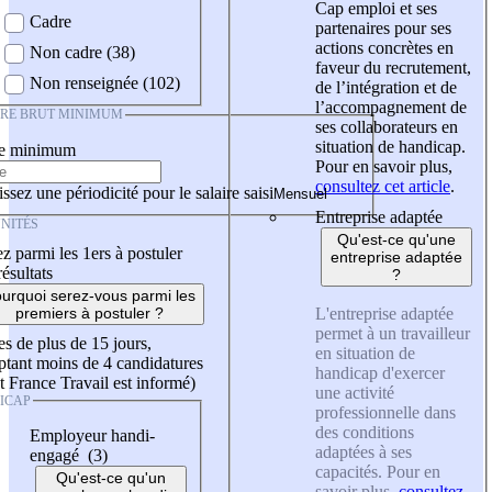
Cap emploi et ses
Cadre
partenaires pour ses
actions concrètes en
Non cadre (38)
faveur du recrutement,
Non renseignée (102)
de l’intégration et de
l’accompagnement de
IRE BRUT MINIMUM
ses collaborateurs en
situation de handicap.
re minimum
Pour en savoir plus,
consultez cet article
.
ssez une périodicité pour le salaire saisi
Entreprise adaptée
NITÉS
Qu'est-ce qu'une
z parmi les 1ers à postuler
entreprise adaptée
résultats
?
urquoi serez-vous parmi les
L'entreprise adaptée
premiers à postuler ?
permet à un travailleur
es de plus de 15 jours,
en situation de
tant moins de 4 candidatures
handicap d'exercer
t France Travail est informé)
une activité
ICAP
professionnelle dans
des conditions
Employeur handi-
adaptées à ses
engagé (3)
capacités. Pour en
Qu'est-ce qu'un
savoir plus,
consultez