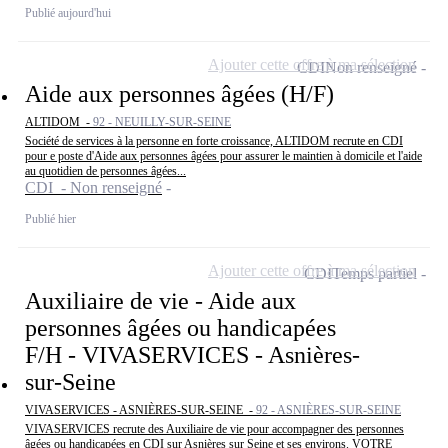
Publié aujourd'hui
Ajouter cette offre à ma sélection
CDI
Non renseigné
Aide aux personnes âgées (H/F)
ALTIDOM -
92 - NEUILLY-SUR-SEINE
Société de services à la personne en forte croissance, ALTIDOM recrute en CDI
pour e poste d'Aide aux personnes âgées pour assurer le maintien à domicile et l'aide
au quotidien de personnes âgées...
CDI - Non renseigné
Publié hier
Ajouter cette offre à ma sélection
CDI
Temps partiel
Auxiliaire de vie - Aide aux
personnes âgées ou handicapées
F/H - VIVASERVICES - Asnières-
sur-Seine
VIVASERVICES - ASNIÈRES-SUR-SEINE -
92 - ASNIÈRES-SUR-SEINE
VIVASERVICES recrute des Auxiliaire de vie pour accompagner des personnes
âgées ou handicapées en CDI sur Asnières sur Seine et ses environs. VOTRE