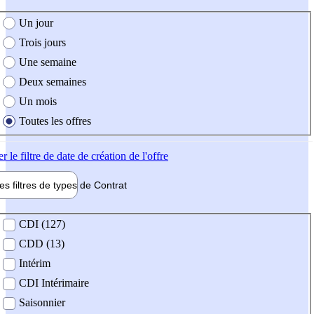
e création de l'offre
Un jour
Trois jours
Une semaine
Deux semaines
Un mois
Toutes les offres
er
le filtre de date de création de l'offre
les filtres de types de
Contrat
de contrat
CDI (127)
CDD (13)
Intérim
CDI Intérimaire
Saisonnier