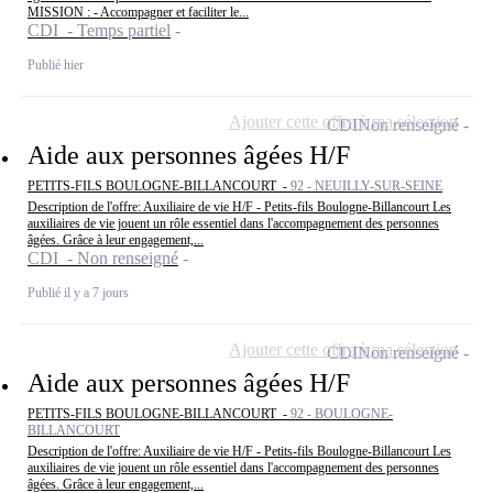
MISSION : - Accompagner et faciliter le...
CDI - Temps partiel
Publié hier
Ajouter cette offre à ma sélection
CDI
Non renseigné
Aide aux personnes âgées H/F
PETITS-FILS BOULOGNE-BILLANCOURT -
92 - NEUILLY-SUR-SEINE
Description de l'offre: Auxiliaire de vie H/F - Petits-fils Boulogne-Billancourt Les
auxiliaires de vie jouent un rôle essentiel dans l'accompagnement des personnes
âgées. Grâce à leur engagement,...
CDI - Non renseigné
Publié il y a 7 jours
Ajouter cette offre à ma sélection
CDI
Non renseigné
Aide aux personnes âgées H/F
PETITS-FILS BOULOGNE-BILLANCOURT -
92 - BOULOGNE-
BILLANCOURT
Description de l'offre: Auxiliaire de vie H/F - Petits-fils Boulogne-Billancourt Les
auxiliaires de vie jouent un rôle essentiel dans l'accompagnement des personnes
âgées. Grâce à leur engagement,...