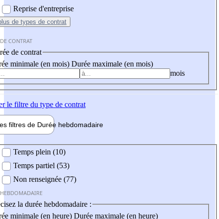
Reprise d'entreprise
plus
de types de contrat
 DE CONTRAT
ée de contrat
ée minimale (en mois)
Durée maximale (en mois)
mois
er
le filtre du type de contrat
les filtres de
Durée hebdo
madaire
 hebdomadaire
Temps plein (10)
Temps partiel (53)
Non renseignée (77)
 HEBDOMADAIRE
cisez la durée hebdomadaire :
ée minimale (en heure)
Durée maximale (en heure)