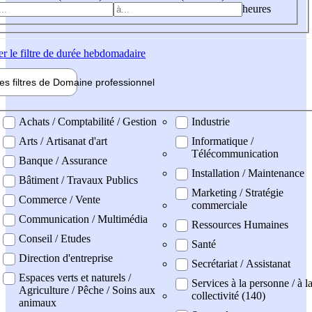
heures
er
le filtre de durée hebdomadaire
les filtres de
Domaine pro
fessionnel
ne professionel
Achats / Comptabilité / Gestion
Industrie
Arts / Artisanat d'art
Informatique /
Télécommunication
Banque / Assurance
Installation / Maintenance
Bâtiment / Travaux Publics
Marketing / Stratégie
Commerce / Vente
commerciale
Communication / Multimédia
Ressources Humaines
Conseil / Etudes
Santé
Direction d'entreprise
Secrétariat / Assistanat
Espaces verts et naturels /
Services à la personne / à l
Agriculture / Pêche / Soins aux
collectivité (140)
animaux