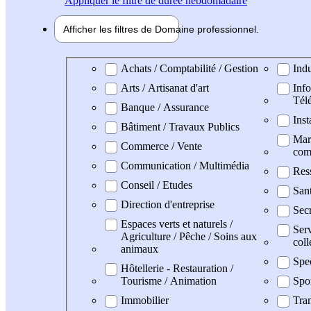
Appliquer
le filtre de durée hebdomadaire
Afficher les filtres de
Domaine pro
fessionnel
Domaine professionel
Achats / Comptabilité / Gestion
Indu
Arts / Artisanat d'art
Info
Tél
Banque / Assurance
Inst
Bâtiment / Travaux Publics
Mark
Commerce / Vente
com
Communication / Multimédia
Res
Conseil / Etudes
San
Direction d'entreprise
Secr
Espaces verts et naturels /
Serv
Agriculture / Pêche / Soins aux
coll
animaux
Spe
Hôtellerie - Restauration /
Tourisme / Animation
Spo
Immobilier
Tran