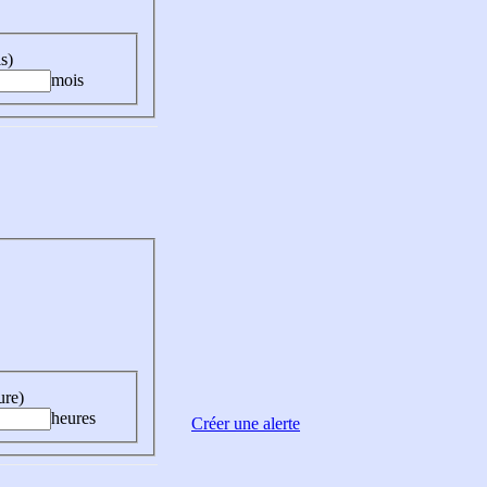
s)
mois
ure)
heures
Créer une alerte