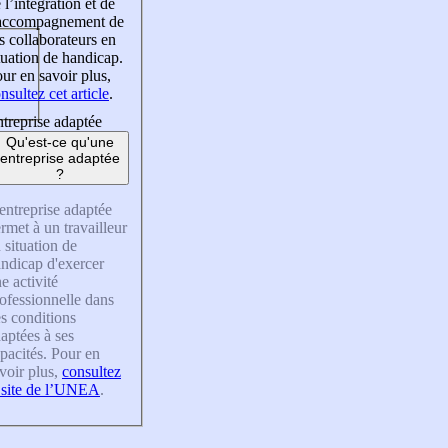
 l’intégration et de
’accompagnement de
s collaborateurs en
tuation de handicap.
ur en savoir plus,
nsultez cet article
.
treprise adaptée
Qu'est-ce qu'une
entreprise adaptée
?
entreprise adaptée
rmet à un travailleur
 situation de
ndicap d'exercer
e activité
ofessionnelle dans
s conditions
aptées à ses
pacités. Pour en
voir plus,
consultez
 site de l’UNEA
.