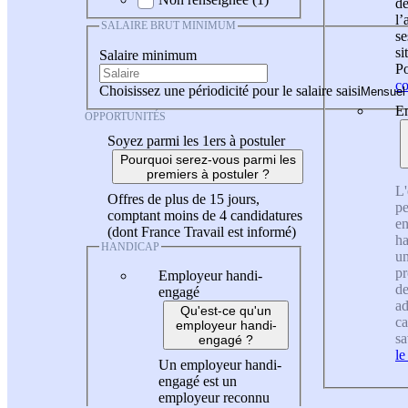
de
l
SALAIRE BRUT MINIMUM
se
si
Salaire minimum
Po
co
Choisissez une périodicité pour le salaire saisi
En
OPPORTUNITÉS
Soyez parmi les 1ers à postuler
Pourquoi serez-vous parmi les
premiers à postuler ?
L'
Offres de plus de 15 jours,
pe
comptant moins de 4 candidatures
en
(dont France Travail est informé)
ha
HANDICAP
un
pr
Employeur handi-
de
engagé
ad
Qu'est-ce qu'un
ca
employeur handi-
sa
engagé ?
le
Un employeur handi-
engagé est un
employeur reconnu