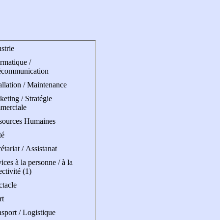
strie
rmatique /
écommunication
allation / Maintenance
eting / Stratégie
merciale
sources Humaines
té
étariat / Assistanat
ices à la personne / à la
ectivité (1)
ctacle
rt
sport / Logistique