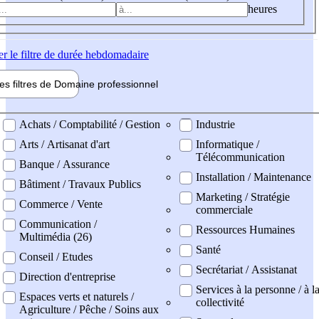
heures
er
le filtre de durée hebdomadaire
les filtres de
Domaine pro
fessionnel
ne professionel
Achats / Comptabilité / Gestion
Industrie
Arts / Artisanat d'art
Informatique /
Télécommunication
Banque / Assurance
Installation / Maintenance
Bâtiment / Travaux Publics
Marketing / Stratégie
Commerce / Vente
commerciale
Communication /
Ressources Humaines
Multimédia (26)
Santé
Conseil / Etudes
Secrétariat / Assistanat
Direction d'entreprise
Services à la personne / à l
Espaces verts et naturels /
collectivité
Agriculture / Pêche / Soins aux