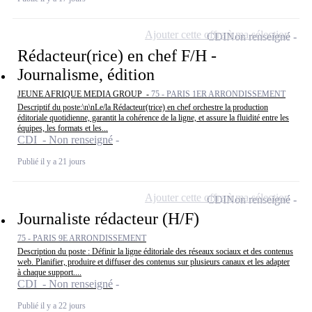
Ajouter cette offre à ma sélection
CDI
Non renseigné
Rédacteur(rice) en chef F/H -
Journalisme, édition
JEUNE AFRIQUE MEDIA GROUP -
75 - PARIS 1ER ARRONDISSEMENT
Descriptif du poste:\n\nLe/la Rédacteur(trice) en chef orchestre la production
éditoriale quotidienne, garantit la cohérence de la ligne, et assure la fluidité entre les
équipes, les formats et les...
CDI - Non renseigné
Publié il y a 21 jours
Ajouter cette offre à ma sélection
CDI
Non renseigné
Journaliste rédacteur (H/F)
75 - PARIS 9E ARRONDISSEMENT
Description du poste : Définir la ligne éditoriale des réseaux sociaux et des contenus
web. Planifier, produire et diffuser des contenus sur plusieurs canaux et les adapter
à chaque support....
CDI - Non renseigné
Publié il y a 22 jours