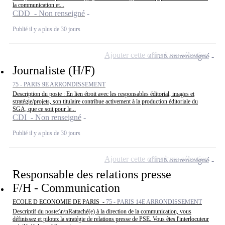
la communication et...
CDD - Non renseigné
Publié il y a plus de 30 jours
Ajouter cette offre à ma sélection
CDI
Non renseigné
Journaliste (H/F)
75 - PARIS 9E ARRONDISSEMENT
Description du poste : En lien étroit avec les responsables éditorial, images et
stratégie/projets, son titulaire contribue activement à la production éditoriale du
SGA, que ce soit pour le...
CDI - Non renseigné
Publié il y a plus de 30 jours
Ajouter cette offre à ma sélection
CDI
Non renseigné
Responsable des relations presse
F/H - Communication
ECOLE D ECONOMIE DE PARIS -
75 - PARIS 14E ARRONDISSEMENT
Descriptif du poste:\n\nRattaché(e) à la direction de la communication, vous
définissez et pilotez la stratégie de relations presse de PSE. Vous êtes l'interlocuteur