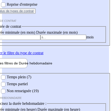
Reprise d'entreprise
plus
de types de contrat
 DE CONTRAT
ée de contrat
ée minimale (en mois)
Durée maximale (en mois)
mois
er
le filtre du type de contrat
les filtres de
Durée hebdo
madaire
 hebdomadaire
Temps plein (7)
Temps partiel
Non renseignée (19)
 HEBDOMADAIRE
cisez la durée hebdomadaire :
ée minimale (en heure)
Durée maximale (en heure)