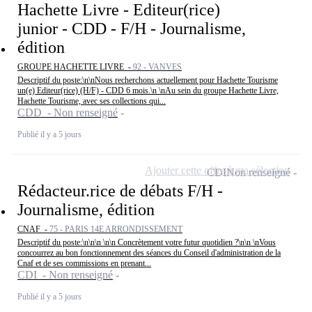
Hachette Livre - Editeur(rice)
junior - CDD - F/H - Journalisme,
édition
GROUPE HACHETTE LIVRE -
92 - VANVES
Descriptif du poste:\n\nNous recherchons actuellement pour Hachette Tourisme
un(e) Editeur(rice) (H/F) - CDD 6 mois.\n \nAu sein du groupe Hachette Livre,
Hachette Tourisme, avec ses collections qui...
CDD - Non renseigné
Publié il y a 5 jours
Ajouter cette offre à ma sélection
CDI
Non renseigné
Rédacteur.rice de débats F/H -
Journalisme, édition
CNAF -
75 - PARIS 14E ARRONDISSEMENT
Descriptif du poste:\n\n\n \n\n Concrètement votre futur quotidien ?\n\n \nVous
concourrez au bon fonctionnement des séances du Conseil d'administration de la
Cnaf et de ses commissions en prenant...
CDI - Non renseigné
Publié il y a 5 jours