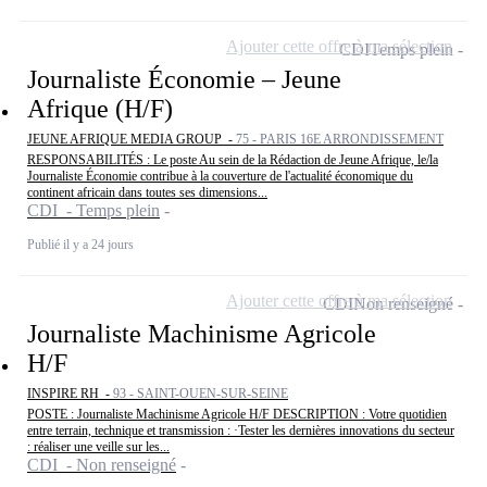
Ajouter cette offre à ma sélection
CDI
Temps plein
Journaliste Économie – Jeune
Afrique (H/F)
JEUNE AFRIQUE MEDIA GROUP -
75 - PARIS 16E ARRONDISSEMENT
RESPONSABILITÉS : Le poste Au sein de la Rédaction de Jeune Afrique, le/la
Journaliste Économie contribue à la couverture de l'actualité économique du
continent africain dans toutes ses dimensions...
CDI - Temps plein
Publié il y a 24 jours
Ajouter cette offre à ma sélection
CDI
Non renseigné
Journaliste Machinisme Agricole
H/F
INSPIRE RH -
93 - SAINT-OUEN-SUR-SEINE
POSTE : Journaliste Machinisme Agricole H/F DESCRIPTION : Votre quotidien
entre terrain, technique et transmission : ·Tester les dernières innovations du secteur
: réaliser une veille sur les...
CDI - Non renseigné