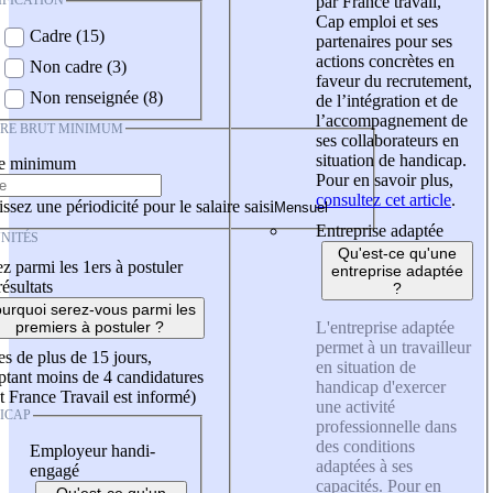
IFICATION
par France travail,
Cap emploi et ses
Cadre (15)
partenaires pour ses
actions concrètes en
Non cadre (3)
faveur du recrutement,
Non renseignée (8)
de l’intégration et de
l’accompagnement de
IRE BRUT MINIMUM
ses collaborateurs en
situation de handicap.
re minimum
Pour en savoir plus,
consultez cet article
.
ssez une périodicité pour le salaire saisi
Entreprise adaptée
NITÉS
Qu'est-ce qu'une
z parmi les 1ers à postuler
entreprise adaptée
résultats
?
urquoi serez-vous parmi les
L'entreprise adaptée
premiers à postuler ?
permet à un travailleur
es de plus de 15 jours,
en situation de
tant moins de 4 candidatures
handicap d'exercer
t France Travail est informé)
une activité
ICAP
professionnelle dans
des conditions
Employeur handi-
adaptées à ses
engagé
capacités. Pour en
Qu'est-ce qu'un