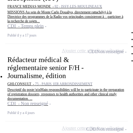
FRANCE MEDIAS MONDE -
92 - ISSY-LES-MOULINEAUX
MISSIONS Au sein de Monte Carlo Doualiya, directement rattaché(e) à la
Directrice des programmes de la Radio vos principales consisteront à : -participer à
la recherche de sujets...
CDI - Temps plein
Publié il y a 17 jours
Ajouter cette offre à ma sélection
CDI
Non renseigné
Rédacteur médical &
réglementaire senior F/H -
Journalisme, édition
GHLCONSULT -
75 - PARIS 1ER ARRONDISSEMENT
Descriptif du poste:\n\nMain responsibilities will be to participate in the preparation
of registration dossiers, responses to health authorities and other clinical study
documentation. ...
CDI - Non renseigné
Publié il y a 4 jours
Ajouter cette offre à ma sélection
CDD
Non renseigné