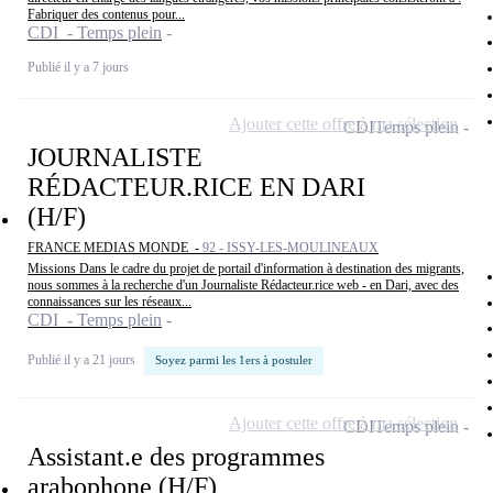
Fabriquer des contenus pour...
CDI - Temps plein
Publié il y a 7 jours
Ajouter cette offre à ma sélection
CDI
Temps plein
JOURNALISTE
RÉDACTEUR.RICE EN DARI
(H/F)
FRANCE MEDIAS MONDE -
92 - ISSY-LES-MOULINEAUX
Missions Dans le cadre du projet de portail d'information à destination des migrants,
nous sommes à la recherche d'un Journaliste Rédacteur.rice web - en Dari, avec des
connaissances sur les réseaux...
CDI - Temps plein
Publié il y a 21 jours
Soyez parmi les 1ers à postuler
Ajouter cette offre à ma sélection
CDI
Temps plein
Assistant.e des programmes
arabophone (H/F)