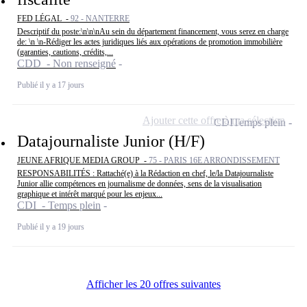
FED LÉGAL -
92 - NANTERRE
Descriptif du poste:\n\n\nAu sein du département financement, vous serez en charge
de: \n \n-Rédiger les actes juridiques liés aux opérations de promotion immobilière
(garanties, cautions, crédits,...
CDD - Non renseigné
Publié il y a 17 jours
Ajouter cette offre à ma sélection
CDI
Temps plein
Datajournaliste Junior (H/F)
JEUNE AFRIQUE MEDIA GROUP -
75 - PARIS 16E ARRONDISSEMENT
RESPONSABILITÉS : Rattaché(e) à la Rédaction en chef, le/la Datajournaliste
Junior allie compétences en journalisme de données, sens de la visualisation
graphique et intérêt marqué pour les enjeux...
CDI - Temps plein
Publié il y a 19 jours
Afficher les 20 offres suivantes