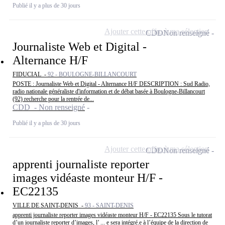
Publié il y a plus de 30 jours
Ajouter cette offre à ma sélection
CDD
Non renseigné
Journaliste Web et Digital -
Alternance H/F
FIDUCIAL -
92 - BOULOGNE-BILLANCOURT
POSTE : Journaliste Web et Digital - Alternance H/F DESCRIPTION : Sud Radio,
radio nationale généraliste d'information et de débat basée à Boulogne-Billancourt
(92) recherche pour la rentrée de...
CDD - Non renseigné
Publié il y a plus de 30 jours
Ajouter cette offre à ma sélection
CDD
Non renseigné
apprenti journaliste reporter
images vidéaste monteur H/F -
EC22135
VILLE DE SAINT-DENIS -
93 - SAINT-DENIS
apprenti journaliste reporter images vidéaste monteur H/F - EC22135 Sous le tutorat
d’un journaliste reporter d’images, l’ ... e sera intégré.e à l’équipe de la direction de