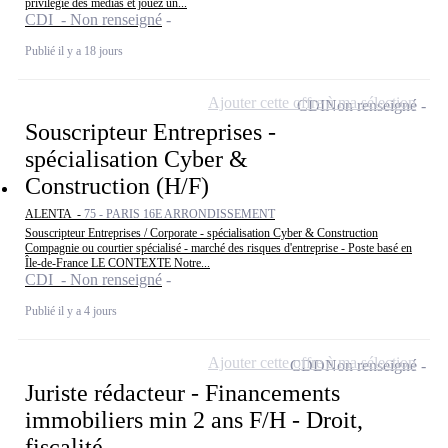
privilégié des médias et jouez un...
CDI - Non renseigné
Publié il y a 18 jours
Ajouter cette offre à ma sélection
CDI
Non renseigné
Souscripteur Entreprises -
spécialisation Cyber &
Construction (H/F)
ALENTA -
75 - PARIS 16E ARRONDISSEMENT
Souscripteur Entreprises / Corporate - spécialisation Cyber & Construction
Compagnie ou courtier spécialisé - marché des risques d'entreprise - Poste basé en
Île-de-France LE CONTEXTE Notre...
CDI - Non renseigné
Publié il y a 4 jours
Ajouter cette offre à ma sélection
CDD
Non renseigné
Juriste rédacteur - Financements
immobiliers min 2 ans F/H - Droit,
fiscalité