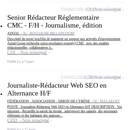
Ajouter cette offre à ma sélection
CDI
Non renseigné
Senior Rédacteur Réglementaire
CMC - F/H - Journalisme, édition
AIXIAL -
92 - BOULOGNE-BILLANCOURT
Descriptif du poste:\n\nAfin de maintenir un support aux activités d'enregistrement,
Aixial Group recherche son/a prochain/e expert(e) CMC, avec des qualités
rédactionnelles, collaboratives à...
CDI - Non renseigné
Publié il y a 5 jours
Ajouter cette offre à ma sélection
CDD
Non renseigné
Journaliste-Rédacteur Web SEO en
Alternance H/F
FÉDÉRATION - ASSOCIATION - SIMON DE CYRÈNE -
92 - MALAKOFF
POSTE : Journaliste-Rédacteur Web SEO en Alternance H/F DESCRIPTION : Vos
missions - Recueillir la parole du terrain : interviewer des salariés, des personnes
référentes et des habitants des maisons...
CDD - Non renseigné
Publié il y a 17 jours