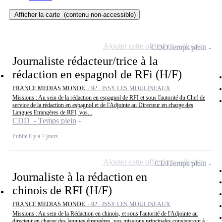
Afficher la carte
(contenu non-accessible)
Ajouter cette offre à ma sélection
CDD
Temps plein
Journaliste rédacteur/trice à la
rédaction en espagnol de RFi (H/F)
FRANCE MEDIAS MONDE -
92 - ISSY-LES-MOULINEAUX
Missions : Au sein de la rédaction en espagnol de RFI et sous l'autorité du Chef de
service de la rédaction en espagnol et de l'Adjointe au Directeur en charge des
Langues Etrangères de RFI, vos...
CDD - Temps plein
Publié il y a 7 jours
Ajouter cette offre à ma sélection
CDI
Temps plein
Journaliste à la rédaction en
chinois de RFI (H/F)
FRANCE MEDIAS MONDE -
92 - ISSY-LES-MOULINEAUX
Missions : Au sein de la Rédaction en chinois, et sous l'autorité de l'Adjointe au
directeur en charge des langues étrangères, vos missions principales consisteront à :