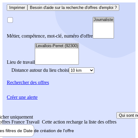
Imprimer
Besoin d'aide sur la recherche d'offres d'emploi ?
Métier, compétence, mot-clé, numéro d'offre
Lieu de travail
Distance autour du lieu choisi
Rechercher
des offres
Créer une alerte
Qui sont n
icher uniquement
 offres France Travail
Cette action recharge la liste des offres
les filtres de
Date de création
de l'offre