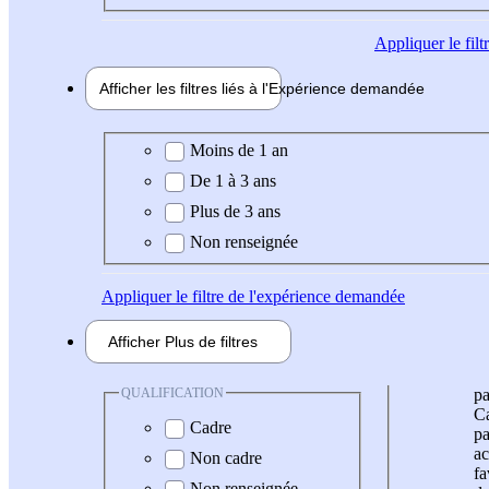
Appliquer
le fil
Afficher les filtres liés à l'
Expérience
demandée
Expérience demandée
Moins de 1 an
De 1 à 3 ans
Plus de 3 ans
Non renseignée
Appliquer
le filtre de l'expérience demandée
Afficher
Plus de
filtres
QUALIFICATION
pa
Ca
Cadre
pa
ac
Non cadre
fa
Non renseignée