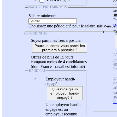
de
l
SALAIRE BRUT MINIMUM
se
si
Salaire minimum
Po
co
Choisissez une périodicité pour le salaire saisi
En
OPPORTUNITÉS
Soyez parmi les 1ers à postuler
Pourquoi serez-vous parmi les
premiers à postuler ?
L'
Offres de plus de 15 jours,
pe
comptant moins de 4 candidatures
en
(dont France Travail est informé)
ha
HANDICAP
un
pr
Employeur handi-
de
engagé
ad
Qu'est-ce qu'un
ca
employeur handi-
sa
engagé ?
le
Un employeur handi-
engagé est un
employeur reconnu