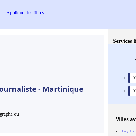
Appliquer
les filtres
Services l
M
ournaliste - Martinique
M
hographe ou
Villes
ave
Issy-le