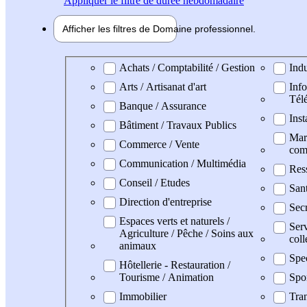
Appliquer
le filtre de durée hebdomadaire
Afficher les filtres de
Domaine pro
fessionnel
Domaine professionel
Achats / Comptabilité / Gestion
Indu
Arts / Artisanat d'art
Info
Tél
Banque / Assurance
Inst
Bâtiment / Travaux Publics
Mark
Commerce / Vente
com
Communication / Multimédia
Res
Conseil / Etudes
San
Direction d'entreprise
Secr
Espaces verts et naturels /
Serv
Agriculture / Pêche / Soins aux
coll
animaux
Spe
Hôtellerie - Restauration /
Tourisme / Animation
Spo
Immobilier
Tran