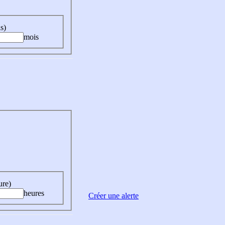
s)
mois
ure)
heures
Créer une alerte