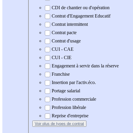
CDI de chantier ou d'opération
Contrat d'Engagement Educatif
Contrat intermittent
Contrat pacte
Contrat d'usage
CUI - CAE
CUI - CIE
Engagement à servir dans la réserve
Franchise
Insertion par l'activ.éco.
Portage salarial
Profession commerciale
Profession libérale
Reprise d'entreprise
Voir plus
de types de contrat