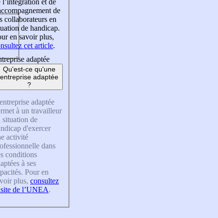
 l’intégration et de
’accompagnement de
s collaborateurs en
tuation de handicap.
ur en savoir plus,
nsultez cet article
.
treprise adaptée
Qu'est-ce qu'une
entreprise adaptée
?
entreprise adaptée
rmet à un travailleur
 situation de
ndicap d'exercer
e activité
ofessionnelle dans
s conditions
aptées à ses
pacités. Pour en
voir plus,
consultez
 site de l’UNEA
.