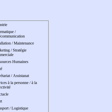
strie
rmatique /
écommunication
allation / Maintenance
eting / Stratégie
merciale
sources Humaines
té
étariat / Assistanat
ices à la personne / à la
ectivité
ctacle
rt
sport / Logistique