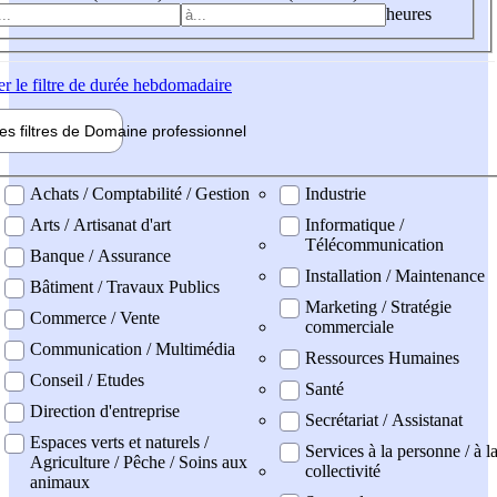
heures
er
le filtre de durée hebdomadaire
les filtres de
Domaine pro
fessionnel
ne professionel
Achats / Comptabilité / Gestion
Industrie
Arts / Artisanat d'art
Informatique /
Télécommunication
Banque / Assurance
Installation / Maintenance
Bâtiment / Travaux Publics
Marketing / Stratégie
Commerce / Vente
commerciale
Communication / Multimédia
Ressources Humaines
Conseil / Etudes
Santé
Direction d'entreprise
Secrétariat / Assistanat
Espaces verts et naturels /
Services à la personne / à l
Agriculture / Pêche / Soins aux
collectivité
animaux