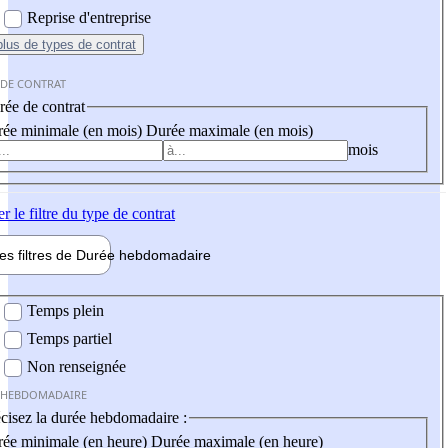
Reprise d'entreprise
plus
de types de contrat
 DE CONTRAT
ée de contrat
ée minimale (en mois)
Durée maximale (en mois)
mois
er
le filtre du type de contrat
les filtres de
Durée hebdo
madaire
 hebdomadaire
Temps plein
Temps partiel
Non renseignée
 HEBDOMADAIRE
cisez la durée hebdomadaire :
ée minimale (en heure)
Durée maximale (en heure)