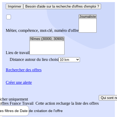
Imprimer
Besoin d'aide sur la recherche d'offres d'emploi ?
Métier, compétence, mot-clé, numéro d'offre
Lieu de travail
Distance autour du lieu choisi
Rechercher
des offres
Créer une alerte
Qui sont n
icher uniquement
 offres France Travail
Cette action recharge la liste des offres
les filtres de
Date de création
de l'offre