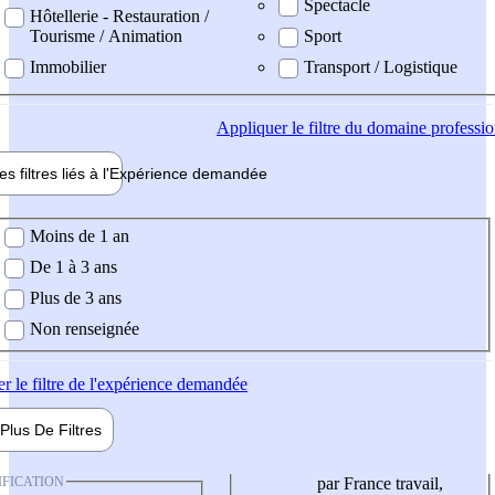
Spectacle
Hôtellerie - Restauration /
Tourisme / Animation
Sport
Immobilier
Transport / Logistique
Appliquer
le filtre du domaine professi
es filtres liés à l'
Expérience
demandée
ience demandée
Moins de 1 an
De 1 à 3 ans
Plus de 3 ans
Non renseignée
er
le filtre de l'expérience demandée
Plus De
Filtres
IFICATION
par France travail,