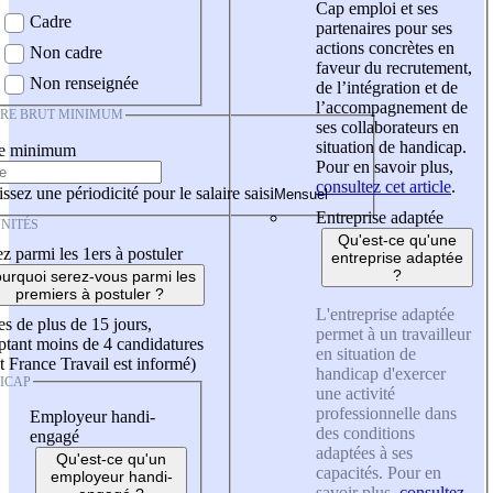
Cap emploi et ses
Cadre
partenaires pour ses
actions concrètes en
Non cadre
faveur du recrutement,
Non renseignée
de l’intégration et de
l’accompagnement de
IRE BRUT MINIMUM
ses collaborateurs en
situation de handicap.
re minimum
Pour en savoir plus,
consultez cet article
.
ssez une périodicité pour le salaire saisi
Entreprise adaptée
NITÉS
Qu'est-ce qu'une
z parmi les 1ers à postuler
entreprise adaptée
?
urquoi serez-vous parmi les
premiers à postuler ?
L'entreprise adaptée
es de plus de 15 jours,
permet à un travailleur
tant moins de 4 candidatures
en situation de
t France Travail est informé)
handicap d'exercer
ICAP
une activité
professionnelle dans
Employeur handi-
des conditions
engagé
adaptées à ses
Qu'est-ce qu'un
capacités. Pour en
employeur handi-
savoir plus,
consultez