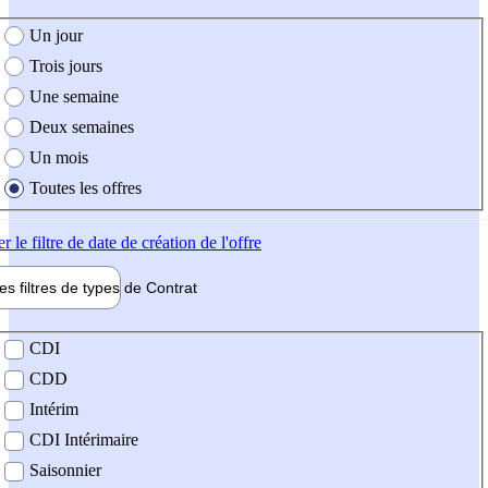
e création de l'offre
Un jour
Trois jours
Une semaine
Deux semaines
Un mois
Toutes les offres
er
le filtre de date de création de l'offre
les filtres de types de
Contrat
de contrat
CDI
CDD
Intérim
CDI Intérimaire
Saisonnier