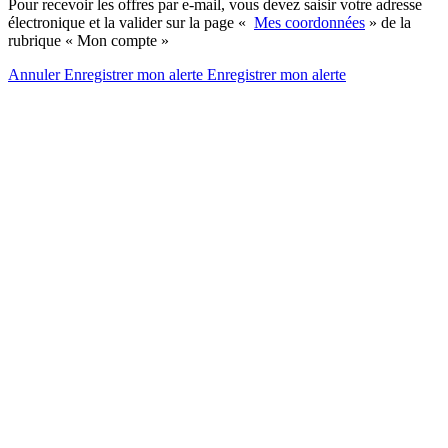
Pour recevoir les offres par e-mail, vous devez saisir votre adresse
électronique et la valider sur la page «
Mes coordonnées
» de la
rubrique « Mon compte »
Annuler
Enregistrer mon alerte
Enregistrer
mon alerte