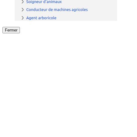
Fermer
Fermer
le détail de l'offre
/
Offre
sur
Offre précéden