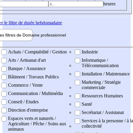
heures
er
le filtre de durée hebdomadaire
les filtres de
Domaine pro
fessionnel
ne professionel
Achats / Comptabilité / Gestion
Industrie
Arts / Artisanat d'art
Informatique /
Télécommunication
Banque / Assurance
Installation / Maintenance
Bâtiment / Travaux Publics
Marketing / Stratégie
Commerce / Vente
commerciale
Communication / Multimédia
Ressources Humaines
Conseil / Etudes
Santé
Direction d'entreprise
Secrétariat / Assistanat
Espaces verts et naturels /
Services à la personne / à l
Agriculture / Pêche / Soins aux
collectivité
animaux