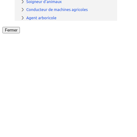
Fermer
Fermer
le détail de l'offre
/
Offre
sur
Offre précéden