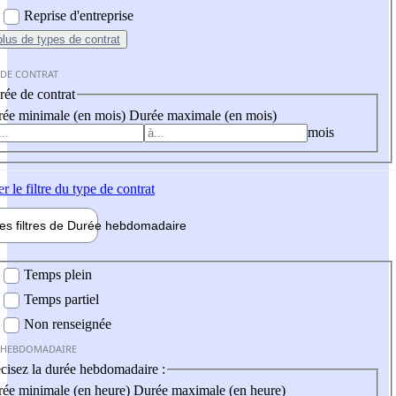
Reprise d'entreprise
plus
de types de contrat
 DE CONTRAT
ée de contrat
ée minimale (en mois)
Durée maximale (en mois)
mois
er
le filtre du type de contrat
les filtres de
Durée hebdo
madaire
 hebdomadaire
Temps plein
Temps partiel
Non renseignée
 HEBDOMADAIRE
cisez la durée hebdomadaire :
ée minimale (en heure)
Durée maximale (en heure)