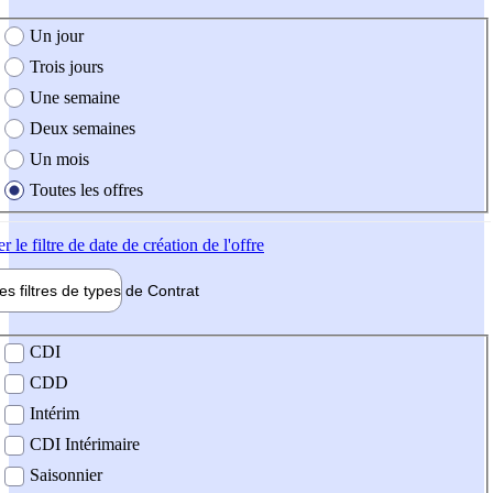
e création de l'offre
Un jour
Trois jours
Une semaine
Deux semaines
Un mois
Toutes les offres
er
le filtre de date de création de l'offre
les filtres de types de
Contrat
de contrat
CDI
CDD
Intérim
CDI Intérimaire
Saisonnier