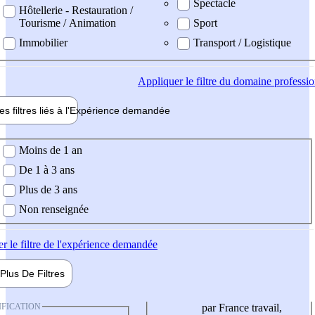
Spectacle
Hôtellerie - Restauration /
Tourisme / Animation
Sport
Immobilier
Transport / Logistique
Appliquer
le filtre du domaine professi
es filtres liés à l'
Expérience
demandée
ience demandée
Moins de 1 an
De 1 à 3 ans
Plus de 3 ans
Non renseignée
er
le filtre de l'expérience demandée
Plus De
Filtres
IFICATION
par France travail,