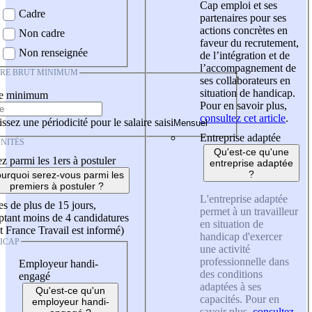
Cap emploi et ses
Cadre
partenaires pour ses
actions concrètes en
Non cadre
faveur du recrutement,
Non renseignée
de l’intégration et de
l’accompagnement de
IRE BRUT MINIMUM
ses collaborateurs en
situation de handicap.
re minimum
Pour en savoir plus,
consultez cet article
.
ssez une périodicité pour le salaire saisi
Entreprise adaptée
NITÉS
Qu'est-ce qu'une
z parmi les 1ers à postuler
entreprise adaptée
?
urquoi serez-vous parmi les
premiers à postuler ?
L'entreprise adaptée
es de plus de 15 jours,
permet à un travailleur
tant moins de 4 candidatures
en situation de
t France Travail est informé)
handicap d'exercer
ICAP
une activité
professionnelle dans
Employeur handi-
des conditions
engagé
adaptées à ses
Qu'est-ce qu'un
capacités. Pour en
employeur handi-
savoir plus,
consultez