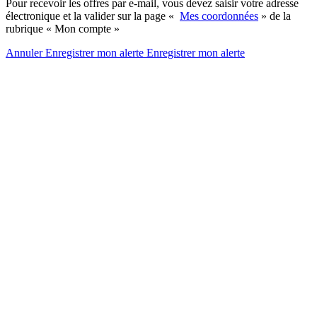
Pour recevoir les offres par e-mail, vous devez saisir votre adresse
électronique et la valider sur la page «
Mes coordonnées
» de la
rubrique « Mon compte »
Annuler
Enregistrer mon alerte
Enregistrer
mon alerte