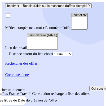
Imprimer
Besoin d'aide sur la recherche d'offres d'emploi ?
Métier, compétence, mot-clé, numéro d'offre
Lieu de travail
Distance autour du lieu choisi
Rechercher
des offres
Créer une alerte
Qui sont n
icher uniquement
 offres France Travail
Cette action recharge la liste des offres
les filtres de
Date de création
de l'offre