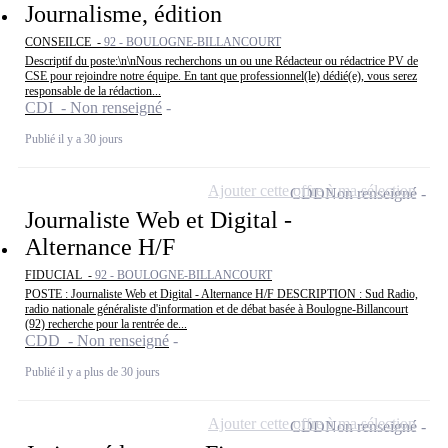
Journalisme, édition
CONSEILCE -
92 - BOULOGNE-BILLANCOURT
Descriptif du poste:\n\nNous recherchons un ou une Rédacteur ou rédactrice PV de
CSE pour rejoindre notre équipe. En tant que professionnel(le) dédié(e), vous serez
responsable de la rédaction...
CDI - Non renseigné
Publié il y a 30 jours
Ajouter cette offre à ma sélection
CDD
Non renseigné
Journaliste Web et Digital -
Alternance H/F
FIDUCIAL -
92 - BOULOGNE-BILLANCOURT
POSTE : Journaliste Web et Digital - Alternance H/F DESCRIPTION : Sud Radio,
radio nationale généraliste d'information et de débat basée à Boulogne-Billancourt
(92) recherche pour la rentrée de...
CDD - Non renseigné
Publié il y a plus de 30 jours
Ajouter cette offre à ma sélection
CDD
Non renseigné