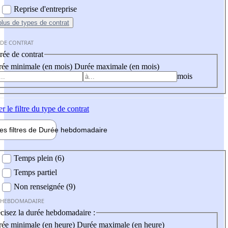
Reprise d'entreprise
plus
de types de contrat
 DE CONTRAT
ée de contrat
ée minimale (en mois)
Durée maximale (en mois)
mois
er
le filtre du type de contrat
les filtres de
Durée hebdo
madaire
 hebdomadaire
Temps plein (6)
Temps partiel
Non renseignée (9)
 HEBDOMADAIRE
cisez la durée hebdomadaire :
ée minimale (en heure)
Durée maximale (en heure)