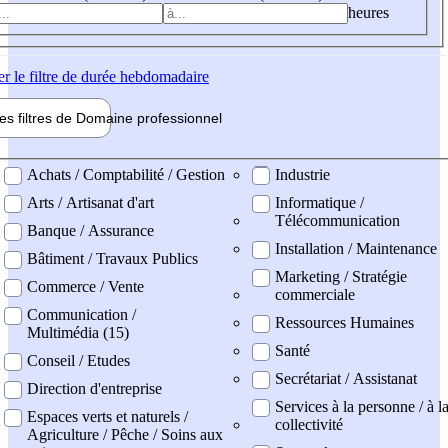
heures
er
le filtre de durée hebdomadaire
les filtres de
Domaine pro
fessionnel
ne professionel
Achats / Comptabilité / Gestion
Industrie
Arts / Artisanat d'art
Informatique /
Télécommunication
Banque / Assurance
Installation / Maintenance
Bâtiment / Travaux Publics
Marketing / Stratégie
Commerce / Vente
commerciale
Communication /
Ressources Humaines
Multimédia (15)
Santé
Conseil / Etudes
Secrétariat / Assistanat
Direction d'entreprise
Services à la personne / à l
Espaces verts et naturels /
collectivité
Agriculture / Pêche / Soins aux