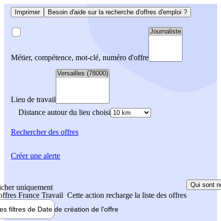
Imprimer
Besoin d'aide sur la recherche d'offres d'emploi ?
Métier, compétence, mot-clé, numéro d'offre
Lieu de travail
Distance autour du lieu choisi
Rechercher
des offres
Créer une alerte
Qui sont n
icher uniquement
 offres France Travail
Cette action recharge la liste des offres
les filtres de
Date de création
de l'offre