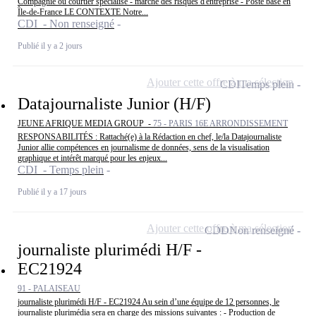
Compagnie ou courtier spécialisé - marché des risques d'entreprise - Poste basé en
Île-de-France LE CONTEXTE Notre...
CDI - Non renseigné
Publié il y a 2 jours
Ajouter cette offre à ma sélection
CDI
Temps plein
Datajournaliste Junior (H/F)
JEUNE AFRIQUE MEDIA GROUP -
75 - PARIS 16E ARRONDISSEMENT
RESPONSABILITÉS : Rattaché(e) à la Rédaction en chef, le/la Datajournaliste
Junior allie compétences en journalisme de données, sens de la visualisation
graphique et intérêt marqué pour les enjeux...
CDI - Temps plein
Publié il y a 17 jours
Ajouter cette offre à ma sélection
CDD
Non renseigné
journaliste plurimédi H/F -
EC21924
91 - PALAISEAU
journaliste plurimédi H/F - EC21924 Au sein d’une équipe de 12 personnes, le
journaliste plurimédia sera en charge des missions suivantes : - Production de