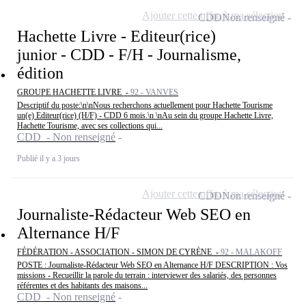
Ajouter cette offre à ma sélection
CDD
Non renseigné
Hachette Livre - Editeur(rice)
junior - CDD - F/H - Journalisme,
édition
GROUPE HACHETTE LIVRE -
92 - VANVES
Descriptif du poste:\n\nNous recherchons actuellement pour Hachette Tourisme
un(e) Editeur(rice) (H/F) - CDD 6 mois.\n \nAu sein du groupe Hachette Livre,
Hachette Tourisme, avec ses collections qui...
CDD - Non renseigné
Publié il y a 3 jours
Ajouter cette offre à ma sélection
CDD
Non renseigné
Journaliste-Rédacteur Web SEO en
Alternance H/F
FÉDÉRATION - ASSOCIATION - SIMON DE CYRÈNE -
92 - MALAKOFF
POSTE : Journaliste-Rédacteur Web SEO en Alternance H/F DESCRIPTION : Vos
missions - Recueillir la parole du terrain : interviewer des salariés, des personnes
référentes et des habitants des maisons...
CDD - Non renseigné