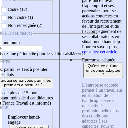
IFICATION
par France travail,
Cap emploi et ses
Cadre (12)
partenaires pour ses
actions concrètes en
Non cadre (1)
faveur du recrutement,
Non renseignée (2)
de l’intégration et de
l’accompagnement de
IRE BRUT MINIMUM
ses collaborateurs en
situation de handicap.
re minimum
Pour en savoir plus,
consultez cet article
.
ssez une périodicité pour le salaire saisi
Entreprise adaptée
NITÉS
Qu'est-ce qu'une
z parmi les 1ers à postuler
entreprise adaptée
résultats
?
urquoi serez-vous parmi les
L'entreprise adaptée
premiers à postuler ?
permet à un travailleur
es de plus de 15 jours,
en situation de
tant moins de 4 candidatures
handicap d'exercer
t France Travail est informé)
une activité
ICAP
professionnelle dans
des conditions
Employeur handi-
adaptées à ses
engagé
capacités. Pour en
Qu'est-ce qu'un