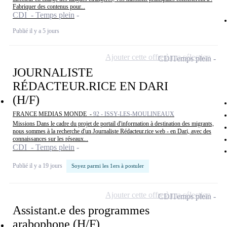
Fabriquer des contenus pour...
CDI - Temps plein
Publié il y a 5 jours
Ajouter cette offre à ma sélection
CDI
Temps plein
JOURNALISTE
RÉDACTEUR.RICE EN DARI
(H/F)
FRANCE MEDIAS MONDE -
92 - ISSY-LES-MOULINEAUX
Missions Dans le cadre du projet de portail d'information à destination des migrants,
nous sommes à la recherche d'un Journaliste Rédacteur.rice web - en Dari, avec des
connaissances sur les réseaux...
CDI - Temps plein
Publié il y a 19 jours
Soyez parmi les 1ers à postuler
Ajouter cette offre à ma sélection
CDI
Temps plein
Assistant.e des programmes
arabophone (H/F)