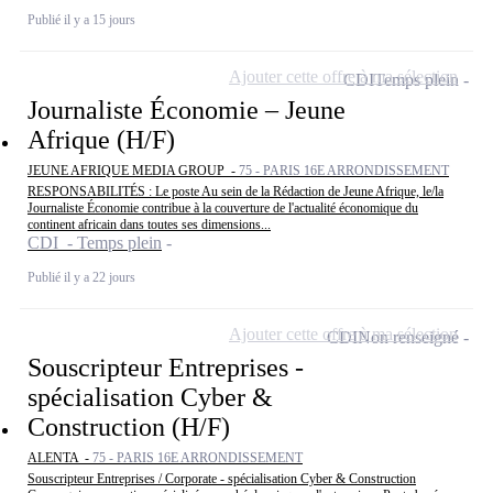
Publié il y a 15 jours
Ajouter cette offre à ma sélection
CDI
Temps plein
Journaliste Économie – Jeune
Afrique (H/F)
JEUNE AFRIQUE MEDIA GROUP -
75 - PARIS 16E ARRONDISSEMENT
RESPONSABILITÉS : Le poste Au sein de la Rédaction de Jeune Afrique, le/la
Journaliste Économie contribue à la couverture de l'actualité économique du
continent africain dans toutes ses dimensions...
CDI - Temps plein
Publié il y a 22 jours
Ajouter cette offre à ma sélection
CDI
Non renseigné
Souscripteur Entreprises -
spécialisation Cyber &
Construction (H/F)
ALENTA -
75 - PARIS 16E ARRONDISSEMENT
Souscripteur Entreprises / Corporate - spécialisation Cyber & Construction