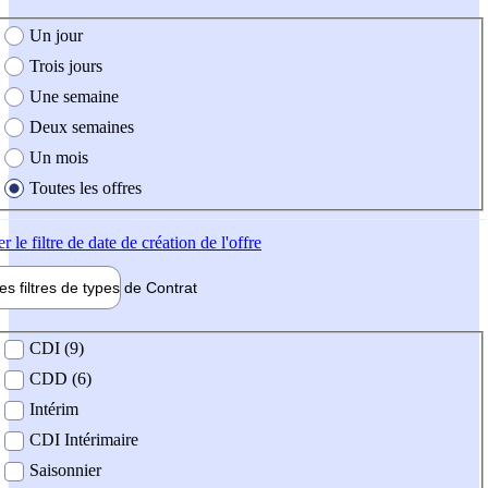
e création de l'offre
Un jour
Trois jours
Une semaine
Deux semaines
Un mois
Toutes les offres
er
le filtre de date de création de l'offre
les filtres de types de
Contrat
de contrat
CDI (9)
CDD (6)
Intérim
CDI Intérimaire
Saisonnier