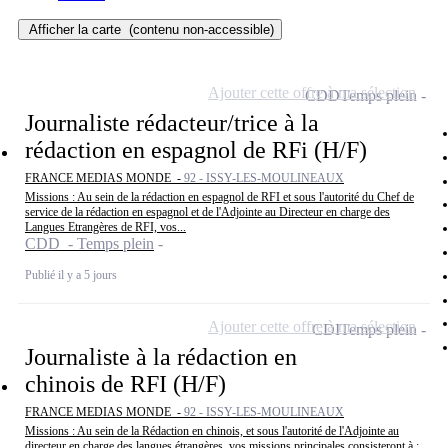
Afficher la carte
(contenu non-accessible)
Ajouter cette offre à ma sélection
CDD
Temps plein
Journaliste rédacteur/trice à la
rédaction en espagnol de RFi (H/F)
FRANCE MEDIAS MONDE -
92 - ISSY-LES-MOULINEAUX
Missions : Au sein de la rédaction en espagnol de RFI et sous l'autorité du Chef de
service de la rédaction en espagnol et de l'Adjointe au Directeur en charge des
Langues Etrangères de RFI, vos...
CDD - Temps plein
Publié il y a 5 jours
Ajouter cette offre à ma sélection
CDI
Temps plein
Journaliste à la rédaction en
chinois de RFI (H/F)
FRANCE MEDIAS MONDE -
92 - ISSY-LES-MOULINEAUX
Missions : Au sein de la Rédaction en chinois, et sous l'autorité de l'Adjointe au
directeur en charge des langues étrangères, vos missions principales consisteront à :