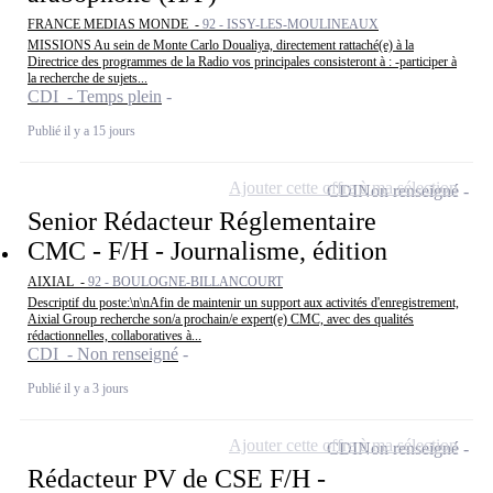
FRANCE MEDIAS MONDE -
92 - ISSY-LES-MOULINEAUX
MISSIONS Au sein de Monte Carlo Doualiya, directement rattaché(e) à la
Directrice des programmes de la Radio vos principales consisteront à : -participer à
la recherche de sujets...
CDI - Temps plein
Publié il y a 15 jours
Ajouter cette offre à ma sélection
CDI
Non renseigné
Senior Rédacteur Réglementaire
CMC - F/H - Journalisme, édition
AIXIAL -
92 - BOULOGNE-BILLANCOURT
Descriptif du poste:\n\nAfin de maintenir un support aux activités d'enregistrement,
Aixial Group recherche son/a prochain/e expert(e) CMC, avec des qualités
rédactionnelles, collaboratives à...
CDI - Non renseigné
Publié il y a 3 jours
Ajouter cette offre à ma sélection
CDI
Non renseigné
Rédacteur PV de CSE F/H -