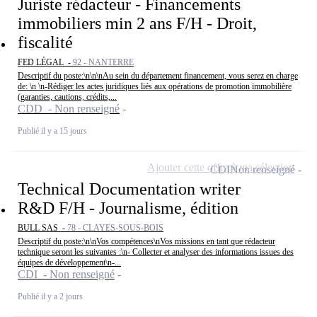
Juriste rédacteur - Financements
immobiliers min 2 ans F/H - Droit,
fiscalité
FED LÉGAL -
92 - NANTERRE
Descriptif du poste:\n\n\nAu sein du département financement, vous serez en charge
de: \n \n-Rédiger les actes juridiques liés aux opérations de promotion immobilière
(garanties, cautions, crédits,...
CDD - Non renseigné
Publié il y a 15 jours
Ajouter cette offre à ma sélection
CDI
Non renseigné
Technical Documentation writer
R&D F/H - Journalisme, édition
BULL SAS -
78 - CLAYES-SOUS-BOIS
Descriptif du poste:\n\nVos compétences\nVos missions en tant que rédacteur
technique seront les suivantes :\n- Collecter et analyser des informations issues des
équipes de développement\n-...
CDI - Non renseigné
Publié il y a 2 jours