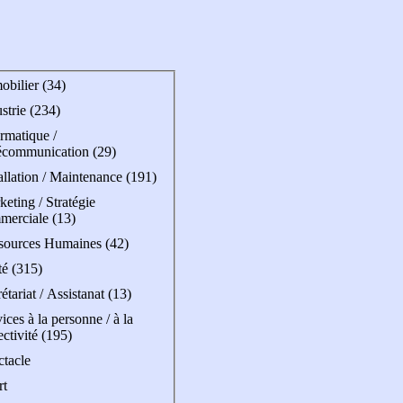
obilier (34)
strie (234)
rmatique /
écommunication (29)
allation / Maintenance (191)
eting / Stratégie
merciale (13)
sources Humaines (42)
té (315)
étariat / Assistanat (13)
ices à la personne / à la
ectivité (195)
ctacle
rt