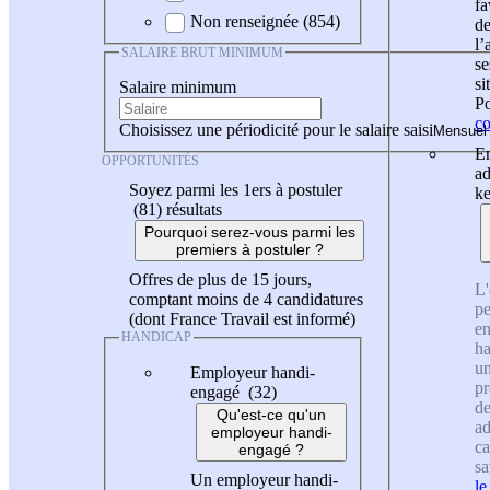
fa
Non renseignée (854)
de
l
SALAIRE BRUT MINIMUM
se
si
Salaire minimum
Po
co
Choisissez une périodicité pour le salaire saisi
En
OPPORTUNITÉS
ad
Soyez parmi les 1ers à postuler
ke
(81)
résultats
Pourquoi serez-vous parmi les
premiers à postuler ?
Offres de plus de 15 jours,
L'
comptant moins de 4 candidatures
pe
(dont France Travail est informé)
en
HANDICAP
ha
un
Employeur handi-
pr
engagé (32)
de
Qu'est-ce qu'un
ad
employeur handi-
ca
engagé ?
sa
Un employeur handi-
le