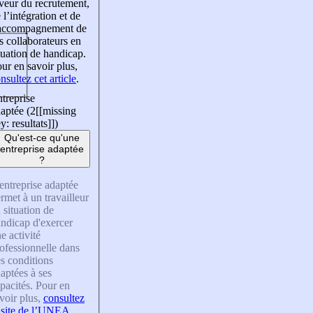
veur du recrutement,
 l’intégration et de
’accompagnement de
s collaborateurs en
tuation de handicap.
ur en savoir plus,
nsultez cet article
.
treprise
aptée (2
[[missing
y: resultats]]
)
Qu'est-ce qu'une
entreprise adaptée
?
entreprise adaptée
rmet à un travailleur
 situation de
ndicap d'exercer
e activité
ofessionnelle dans
s conditions
aptées à ses
pacités. Pour en
voir plus,
consultez
 site de l’UNEA
.