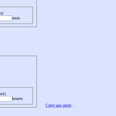
s)
mois
ure)
heures
Créer une alerte