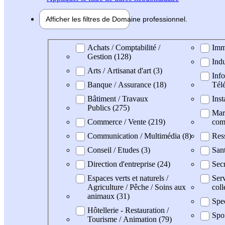
Afficher les filtres de
Domaine pro
fessionnel
Domaine professionel
Achats / Comptabilité /
Imm
Gestion (128)
Indu
Arts / Artisanat d'art (3)
Info
Banque / Assurance (18)
Tél
Bâtiment / Travaux
Inst
Publics (275)
Mark
Commerce / Vente (219)
com
Communication / Multimédia (8)
Res
Conseil / Etudes (3)
San
Direction d'entreprise (24)
Secr
Espaces verts et naturels /
Serv
Agriculture / Pêche / Soins aux
coll
animaux (31)
Spe
Hôtellerie - Restauration /
Spo
Tourisme / Animation (79)