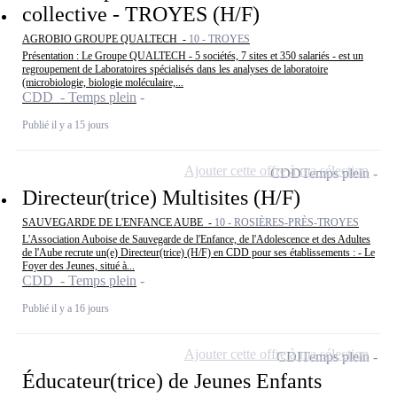
collective - TROYES (H/F)
AGROBIO GROUPE QUALTECH -
10 - TROYES
Présentation : Le Groupe QUALTECH - 5 sociétés, 7 sites et 350 salariés - est un
regroupement de Laboratoires spécialisés dans les analyses de laboratoire
(microbiologie, biologie moléculaire,...
CDD - Temps plein
Publié il y a 15 jours
Ajouter cette offre à ma sélection
CDD
Temps plein
Directeur(trice) Multisites (H/F)
SAUVEGARDE DE L'ENFANCE AUBE -
10 - ROSIÈRES-PRÈS-TROYES
L'Association Auboise de Sauvegarde de l'Enfance, de l'Adolescence et des Adultes
de l'Aube recrute un(e) Directeur(trice) (H/F) en CDD pour ses établissements : - Le
Foyer des Jeunes, situé à...
CDD - Temps plein
Publié il y a 16 jours
Ajouter cette offre à ma sélection
CDI
Temps plein
Éducateur(trice) de Jeunes Enfants