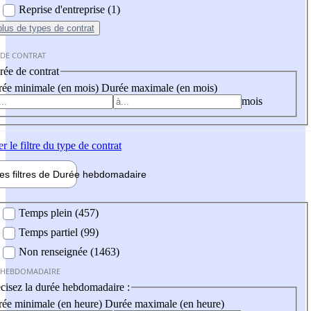
Reprise d'entreprise (1)
plus
de types de contrat
 DE CONTRAT
ée de contrat
ée minimale (en mois)
Durée maximale (en mois)
mois
er
le filtre du type de contrat
les filtres de
Durée hebdo
madaire
 hebdomadaire
Temps plein (457)
Temps partiel (99)
Non renseignée (1463)
 HEBDOMADAIRE
cisez la durée hebdomadaire :
ée minimale (en heure)
Durée maximale (en heure)