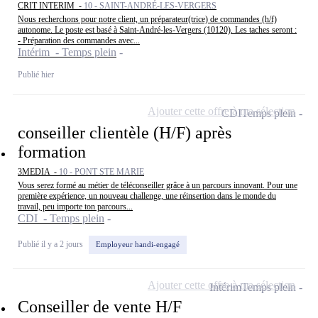
CRIT INTERIM -
10 - SAINT-ANDRÉ-LES-VERGERS
Nous recherchons pour notre client, un préparateur(trice) de commandes (h/f)
autonome. Le poste est basé à Saint-André-les-Vergers (10120). Les taches seront :
- Préparation des commandes avec...
Intérim - Temps plein
Publié hier
Ajouter cette offre à ma sélection
CDI
Temps plein
conseiller clientèle (H/F) après
formation
3MEDIA -
10 - PONT STE MARIE
Vous serez formé au métier de téléconseiller grâce à un parcours innovant. Pour une
première expérience, un nouveau challenge, une réinsertion dans le monde du
travail, peu importe ton parcours...
CDI - Temps plein
Publié il y a 2 jours
Employeur handi-engagé
Ajouter cette offre à ma sélection
Intérim
Temps plein
Conseiller de vente H/F