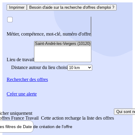
Imprimer
Besoin d'aide sur la recherche d'offres d'emploi ?
Métier, compétence, mot-clé, numéro d'offre
Lieu de travail
Distance autour du lieu choisi
Rechercher
des offres
Créer une alerte
Qui sont n
icher uniquement
 offres France Travail
Cette action recharge la liste des offres
les filtres de
Date de création
de l'offre