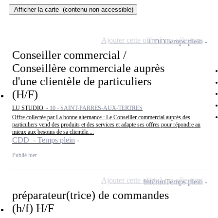
Afficher la carte
(contenu non-accessible)
Ajouter cette offre à ma sélection
CDD
Temps plein
Conseiller commercial /
Conseillère commerciale auprès
d'une clientèle de particuliers
(H/F)
LU STUDIO -
10 - SAINT-PARRES-AUX-TERTRES
Offre collectée par La bonne alternance : Le Conseiller commercial auprès des
particuliers vend des produits et des services et adapte ses offres pour répondre au
mieux aux besoins de sa clientèle....
CDD - Temps plein
Publié hier
Ajouter cette offre à ma sélection
Intérim
Temps plein
préparateur(trice) de commandes
(h/f) H/F