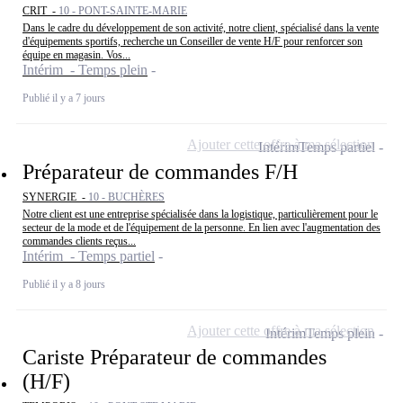
CRIT -
10 - PONT-SAINTE-MARIE
Dans le cadre du développement de son activité, notre client, spécialisé dans la vente
d'équipements sportifs, recherche un Conseiller de vente H/F pour renforcer son
équipe en magasin. Vos...
Intérim - Temps plein
Publié il y a 7 jours
Ajouter cette offre à ma sélection
Intérim
Temps partiel
Préparateur de commandes F/H
SYNERGIE -
10 - BUCHÈRES
Notre client est une entreprise spécialisée dans la logistique, particulièrement pour le
secteur de la mode et de l'équipement de la personne. En lien avec l'augmentation des
commandes clients reçus...
Intérim - Temps partiel
Publié il y a 8 jours
Ajouter cette offre à ma sélection
Intérim
Temps plein
Cariste Préparateur de commandes
(H/F)