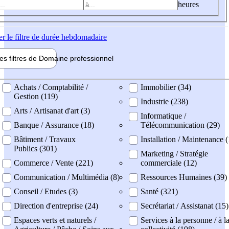
heures
er
le filtre de durée hebdomadaire
les filtres de
Domaine pro
fessionnel
ne professionel
Achats / Comptabilité /
Immobilier (34)
Gestion (119)
Industrie (238)
Arts / Artisanat d'art (3)
Informatique /
Banque / Assurance (18)
Télécommunication (29)
Bâtiment / Travaux
Installation / Maintenance 
Publics (301)
Marketing / Stratégie
Commerce / Vente (221)
commerciale (12)
Communication / Multimédia (8)
Ressources Humaines (39)
Conseil / Etudes (3)
Santé (321)
Direction d'entreprise (24)
Secrétariat / Assistanat (15)
Espaces verts et naturels /
Services à la personne / à l