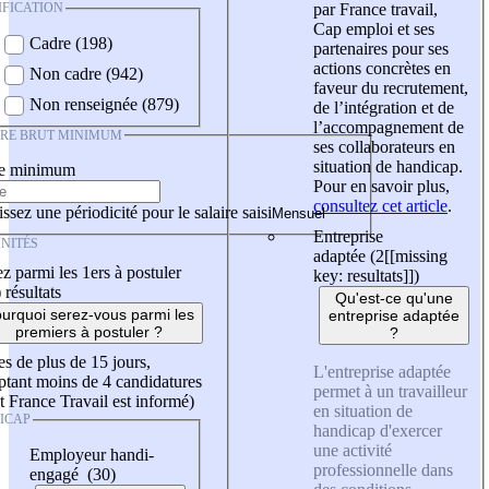
IFICATION
par France travail,
Cap emploi et ses
Cadre (198)
partenaires pour ses
actions concrètes en
Non cadre (942)
faveur du recrutement,
Non renseignée (879)
de l’intégration et de
l’accompagnement de
IRE BRUT MINIMUM
ses collaborateurs en
situation de handicap.
re minimum
Pour en savoir plus,
consultez cet article
.
ssez une périodicité pour le salaire saisi
Entreprise
NITÉS
adaptée (2
[[missing
z parmi les 1ers à postuler
key: resultats]]
)
)
résultats
Qu'est-ce qu'une
urquoi serez-vous parmi les
entreprise adaptée
premiers à postuler ?
?
es de plus de 15 jours,
L'entreprise adaptée
tant moins de 4 candidatures
permet à un travailleur
t France Travail est informé)
en situation de
ICAP
handicap d'exercer
une activité
Employeur handi-
professionnelle dans
engagé (30)