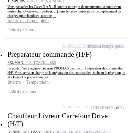
TEMPORIS -
10 - PONT STE MARIE
Vous possédez les Caces 3 et 5 - Il conduit un engin de manutention à conducteur
porté (chariot-élévateur, gerbeur, ...) dans le cadre d'opérations de déplacement de
charges (marchandises, produits,...
Intérim - Temps plein
Publié il y a 9 jours
Ajouter cette offre à ma sélection
Intérim
Temps plein
Preparateur commande (H/F)
PROMAN -
10 - TORVILLIERS
Le poste : Votre agence d'intérim PROMAN recrute un Préparateur de commandes
H/F. Vous serez en charge de la préparation des commandes, incluant la réception, le
stockage et la préparation des...
Intérim - Temps plein
Publié il y a 10 jours
Ajouter cette offre à ma sélection
CDI
Temps plein
Chauffeur Livreur Carrefour Drive
(H/F)
BONNHEURE TRANSPORT -
10 - SAINT-ANDRÉ-LES-VERGERS