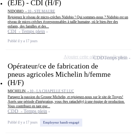
(EJE) - CDI (H/F)
NIDOBIO -
10 - STE MAURE
Rejoignez le réseau de micro-crèches Nidobio ! Qui sommes-nous ? Nidobio est un
réseau de micro-crèches écoresponsables à taille humaine, où le bien-être des
enfants, des familles et des...
CDI - Temps plein
Publié il y a 17 jours
Ajouter cette offre à ma sélection
CDD
Temps plein
Opérateur/ce de fabrication de
pneus agricoles Michelin h/femme
(H/F)
MICHELIN -
10 - LA CHAPELLE ST LUC
Partagez la passion du Groupe Michelin, et rejoignez-nous sur le site de Troyes!
Après une période d'intégration, vous êtes rattaché(e) à une équipe de production.
Vous contribuez en tant que...
CDD - Temps plein
Publié il y a 17 jours
Employeur handi-engagé