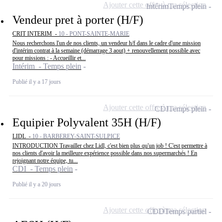
Ajouter cette offre à ma sélection
Intérim
Temps plein
Vendeur pret à porter (H/F)
CRIT INTERIM -
10 - PONT-SAINTE-MARIE
Nous recherchons l'un de nos clients, un vendeur h/f dans le cadre d'une mission
d'intérim contrat à la semaine (démarrage 3 aout) + renouvellement possible avec
pour missions : - Accueillir et...
Intérim - Temps plein
Publié il y a 17 jours
Ajouter cette offre à ma sélection
CDI
Temps plein
Equipier Polyvalent 35H (H/F)
LIDL -
10 - BARBEREY-SAINT-SULPICE
INTRODUCTION Travailler chez Lidl, c'est bien plus qu'un job ! C'est permettre à
nos clients d'avoir la meilleure expérience possible dans nos supermarchés ! En
rejoignant notre équipe, tu...
CDI - Temps plein
Publié il y a 20 jours
Ajouter cette offre à ma sélection
CDD
Temps partiel