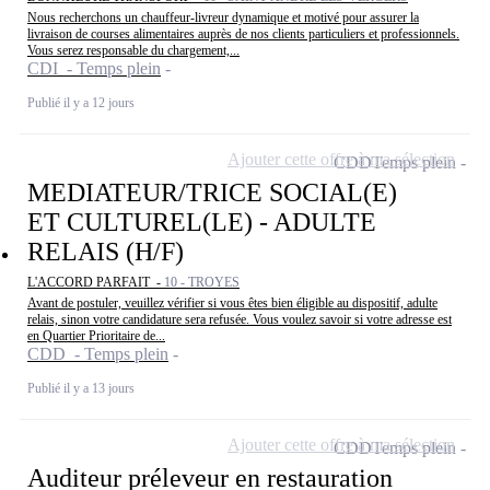
Nous recherchons un chauffeur-livreur dynamique et motivé pour assurer la
livraison de courses alimentaires auprès de nos clients particuliers et professionnels.
Vous serez responsable du chargement,...
CDI - Temps plein
Publié il y a 12 jours
Ajouter cette offre à ma sélection
CDD
Temps plein
MEDIATEUR/TRICE SOCIAL(E)
ET CULTUREL(LE) - ADULTE
RELAIS (H/F)
L'ACCORD PARFAIT -
10 - TROYES
Avant de postuler, veuillez vérifier si vous êtes bien éligible au dispositif, adulte
relais, sinon votre candidature sera refusée. Vous voulez savoir si votre adresse est
en Quartier Prioritaire de...
CDD - Temps plein
Publié il y a 13 jours
Ajouter cette offre à ma sélection
CDD
Temps plein
Auditeur préleveur en restauration