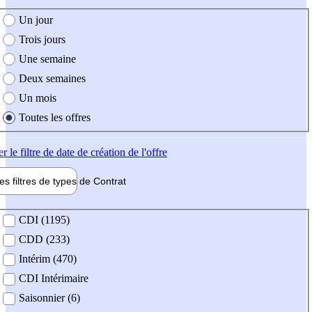
e création de l'offre
Un jour
Trois jours
Une semaine
Deux semaines
Un mois
Toutes les offres
er
le filtre de date de création de l'offre
les filtres de types de
Contrat
de contrat
CDI (1195)
CDD (233)
Intérim (470)
CDI Intérimaire
Saisonnier (6)