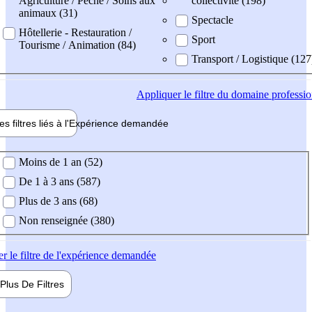
Agriculture / Pêche / Soins aux
collectivité (198)
animaux (31)
Spectacle
Hôtellerie - Restauration /
Sport
Tourisme / Animation (84)
Transport / Logistique (127
Appliquer
le filtre du domaine professi
es filtres liés à l'
Expérience
demandée
ience demandée
Moins de 1 an (52)
De 1 à 3 ans (587)
Plus de 3 ans (68)
Non renseignée (380)
er
le filtre de l'expérience demandée
Plus De
Filtres