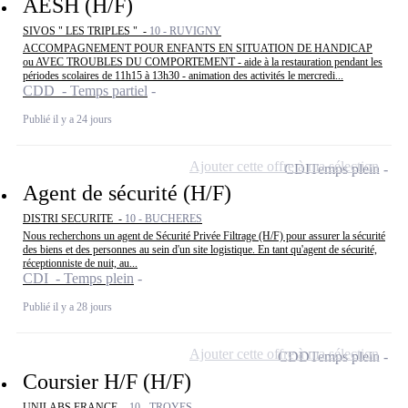
AESH (H/F)
SIVOS " LES TRIPLES " -
10 - RUVIGNY
ACCOMPAGNEMENT POUR ENFANTS EN SITUATION DE HANDICAP
ou AVEC TROUBLES DU COMPORTEMENT - aide à la restauration pendant les
périodes scolaires de 11h15 à 13h30 - animation des activités le mercredi...
CDD - Temps partiel
Publié il y a 24 jours
Ajouter cette offre à ma sélection
CDI
Temps plein
Agent de sécurité (H/F)
DISTRI SECURITE -
10 - BUCHERES
Nous recherchons un agent de Sécurité Privée Filtrage (H/F) pour assurer la sécurité
des biens et des personnes au sein d'un site logistique. En tant qu'agent de sécurité,
réceptionniste de nuit, au...
CDI - Temps plein
Publié il y a 28 jours
Ajouter cette offre à ma sélection
CDD
Temps plein
Coursier H/F (H/F)
UNILABS FRANCE -
10 - TROYES