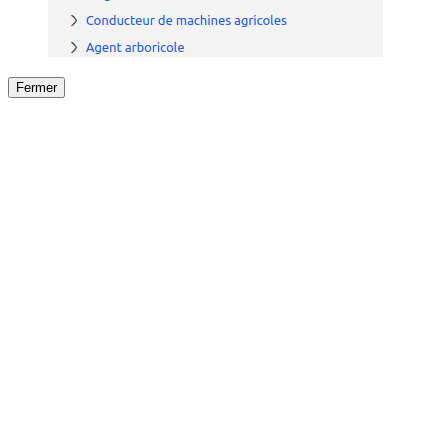
Fermer
Fermer
le détail de l'offre
/
Offre
sur
Offre précéden