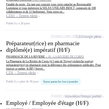
Finalité du poste : En tant que coursier vous serez rattaché au Responsable
Logistique et vous intégrerez la SELAS UNILABS BIOCT, composée de 100
collaborateurs et de 11 biologistes. Vous serez en...
CDD - Temps plein
Publié il y a 28 jours
Ajouter cette offre à ma sélection
CDI
Temps plein
Préparateur(rice) en pharmacie
diplômé(e) impératif (H/F)
PHARMACIE DE LA RIVIERE -
10 - LA RIVIERE DE CORPS
La Pharmacie de La Rivière de Corps (à 5 min de Troyes) recherche son(sa)
préparateur(rice) en pharmacie pour la délivrance des ordonnances médicales. Pour
exercer ce métier, le BP ( brevet...
CDI - Temps plein
Publié il y a plus de 30 jours
Soyez parmi les 1ers à postuler
Ajouter cette offre à ma sélection
Saisonnier
Temps partiel
Employé / Employée d'étage (H/F)