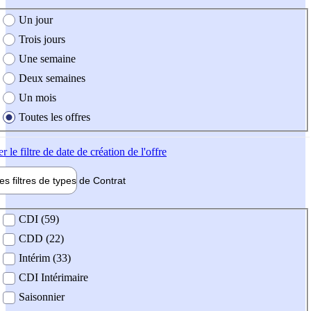
e création de l'offre
Un jour
Trois jours
Une semaine
Deux semaines
Un mois
Toutes les offres
er
le filtre de date de création de l'offre
les filtres de types de
Contrat
de contrat
CDI (59)
CDD (22)
Intérim (33)
CDI Intérimaire
Saisonnier