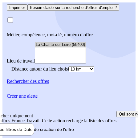
Imprimer
Besoin d'aide sur la recherche d'offres d'emploi ?
Métier, compétence, mot-clé, numéro d'offre
Lieu de travail
Distance autour du lieu choisi
Rechercher
des offres
Créer une alerte
Qui sont n
icher uniquement
 offres France Travail
Cette action recharge la liste des offres
les filtres de
Date de création
de l'offre