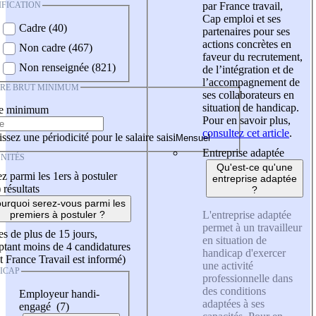
IFICATION
par France travail,
Cap emploi et ses
Cadre (40)
partenaires pour ses
actions concrètes en
Non cadre (467)
faveur du recrutement,
Non renseignée (821)
de l’intégration et de
l’accompagnement de
IRE BRUT MINIMUM
ses collaborateurs en
situation de handicap.
re minimum
Pour en savoir plus,
consultez cet article
.
ssez une périodicité pour le salaire saisi
Entreprise adaptée
NITÉS
Qu'est-ce qu'une
z parmi les 1ers à postuler
entreprise adaptée
)
résultats
?
urquoi serez-vous parmi les
L'entreprise adaptée
premiers à postuler ?
permet à un travailleur
es de plus de 15 jours,
en situation de
tant moins de 4 candidatures
handicap d'exercer
t France Travail est informé)
une activité
ICAP
professionnelle dans
des conditions
Employeur handi-
adaptées à ses
engagé (7)