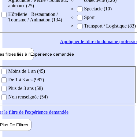
Agriculture / Pêche / Soins aux
collectivité (120)
animaux (25)
Spectacle (10)
Hôtellerie - Restauration /
Sport
Tourisme / Animation (134)
Transport / Logistique (83)
Appliquer
le filtre du domaine professi
es filtres liés à l'
Expérience
demandée
ience demandée
Moins de 1 an (45)
De 1 à 3 ans (987)
Plus de 3 ans (58)
Non renseignée (54)
er
le filtre de l'expérience demandée
Plus De
Filtres