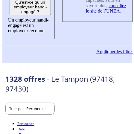
capacités. Pour en
Qu'est-ce qu'un
savoir plus,
consultez
employeur handi-
le site de l’UNEA
.
engagé ?
Un employeur handi-
engagé est un
employeur reconnu
Appliquer
les filtres
1328 offres
- Le Tampon (97418,
97430)
Trier par
Pertinence
Pertinence
Date