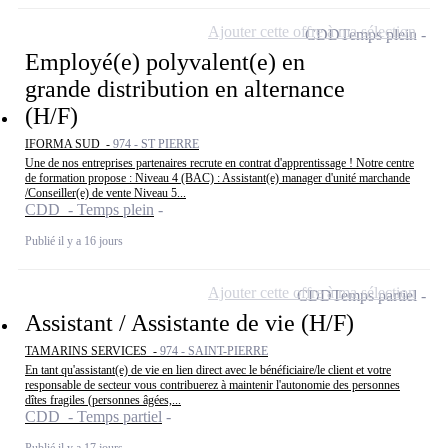
Ajouter cette offre à ma sélection
CDD
Temps plein
Employé(e) polyvalent(e) en
grande distribution en alternance
(H/F)
IFORMA SUD -
974 - ST PIERRE
Une de nos entreprises partenaires recrute en contrat d'apprentissage ! Notre centre
de formation propose : Niveau 4 (BAC) : Assistant(e) manager d'unité marchande
/Conseiller(e) de vente Niveau 5...
CDD - Temps plein
Publié il y a 16 jours
Ajouter cette offre à ma sélection
CDD
Temps partiel
Assistant / Assistante de vie (H/F)
TAMARINS SERVICES -
974 - SAINT-PIERRE
En tant qu'assistant(e) de vie en lien direct avec le bénéficiaire/le client et votre
responsable de secteur vous contribuerez à maintenir l'autonomie des personnes
dîtes fragiles (personnes âgées,...
CDD - Temps partiel
Publié il y a 17 jours