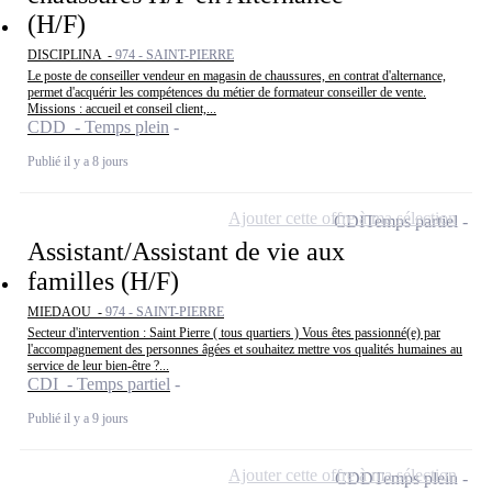
(H/F)
DISCIPLINA -
974 - SAINT-PIERRE
Le poste de conseiller vendeur en magasin de chaussures, en contrat d'alternance,
permet d'acquérir les compétences du métier de formateur conseiller de vente.
Missions : accueil et conseil client,...
CDD - Temps plein
Publié il y a 8 jours
Ajouter cette offre à ma sélection
CDI
Temps partiel
Assistant/Assistant de vie aux
familles (H/F)
MIEDAOU -
974 - SAINT-PIERRE
Secteur d'intervention : Saint Pierre ( tous quartiers ) Vous êtes passionné(e) par
l'accompagnement des personnes âgées et souhaitez mettre vos qualités humaines au
service de leur bien-être ?...
CDI - Temps partiel
Publié il y a 9 jours
Ajouter cette offre à ma sélection
CDD
Temps plein