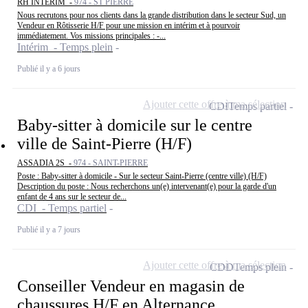
RH INTERIM -
974 - ST PIERRE
Nous recrutons pour nos clients dans la grande distribution dans le secteur Sud, un
Vendeur en Rôtisserie H/F pour une mission en intérim et à pourvoir
immédiatement. Vos missions principales : -...
Intérim - Temps plein
Publié il y a 6 jours
Ajouter cette offre à ma sélection
CDI
Temps partiel
Baby-sitter à domicile sur le centre
ville de Saint-Pierre (H/F)
ASSADIA 2S -
974 - SAINT-PIERRE
Poste : Baby-sitter à domicile - Sur le secteur Saint-Pierre (centre ville) (H/F)
Description du poste : Nous recherchons un(e) intervenant(e) pour la garde d'un
enfant de 4 ans sur le secteur de...
CDI - Temps partiel
Publié il y a 7 jours
Ajouter cette offre à ma sélection
CDD
Temps plein
Conseiller Vendeur en magasin de
chaussures H/F en Alternance