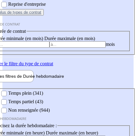
Reprise d'entreprise
plus
de types de contrat
 DE CONTRAT
ée de contrat
ée minimale (en mois)
Durée maximale (en mois)
mois
er
le filtre du type de contrat
les filtres de
Durée hebdo
madaire
 hebdomadaire
Temps plein (341)
Temps partiel (43)
Non renseignée (944)
 HEBDOMADAIRE
cisez la durée hebdomadaire :
ée minimale (en heure)
Durée maximale (en heure)