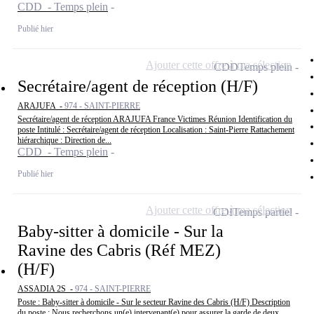
CDD - Temps plein
Publié hier
Ajouter cette offre à ma sélection
CDD
Temps plein
Secrétaire/agent de réception (H/F)
ARAJUFA -
974 - SAINT-PIERRE
Secrétaire/agent de réception ARAJUFA France Victimes Réunion Identification du
poste Intitulé : Secrétaire/agent de réception Localisation : Saint-Pierre Rattachement
hiérarchique : Direction de...
CDD - Temps plein
Publié hier
Ajouter cette offre à ma sélection
CDI
Temps partiel
Baby-sitter à domicile - Sur la
Ravine des Cabris (Réf MEZ)
(H/F)
ASSADIA 2S -
974 - SAINT-PIERRE
Poste : Baby-sitter à domicile - Sur le secteur Ravine des Cabris (H/F) Description
du poste : Nous recherchons un(e) intervenant(e) pour assurer la garde de deux