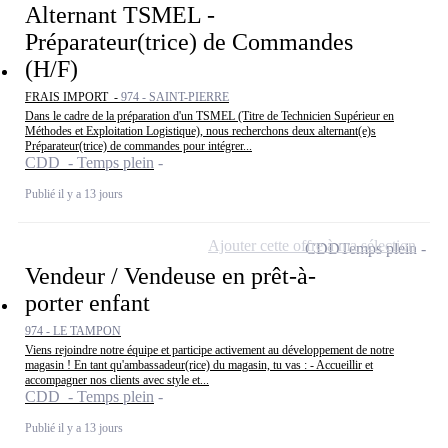
Alternant TSMEL -
Préparateur(trice) de Commandes
(H/F)
FRAIS IMPORT -
974 - SAINT-PIERRE
Dans le cadre de la préparation d'un TSMEL (Titre de Technicien Supérieur en
Méthodes et Exploitation Logistique), nous recherchons deux alternant(e)s
Préparateur(trice) de commandes pour intégrer...
CDD - Temps plein
Publié il y a 13 jours
Ajouter cette offre à ma sélection
CDD
Temps plein
Vendeur / Vendeuse en prêt-à-
porter enfant
974 - LE TAMPON
Viens rejoindre notre équipe et participe activement au développement de notre
magasin ! En tant qu'ambassadeur(rice) du magasin, tu vas : - Accueillir et
accompagner nos clients avec style et...
CDD - Temps plein
Publié il y a 13 jours