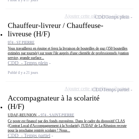
Ajouter cette offre à ma sélection
CDD
Temps plein
Chauffeur-livreur / Chauffeuse-
livreuse (H/F)
974 - ST PIERRE
Vous travaillerez en équipe et ferez la livraison de bouteilles de gaz (350 bouteilles
estimées par tournée) sur toute l'ile auprès d'une clientèle de professionnels (station
service, grande surface...
CDD - Temps plein
Publié il y a 21 jours
Ajouter cette offre à ma sélection
CDD
Temps partiel
Accompagnateur à la scolarité
(H/F)
UDAF-REUNION -
974 - SAINT-PIERRE
Ce poste est financé par des fonds européens. Dans le cadre du dispositif CLAS
(Contrat Local d'Accompagnement à la Scolarité), l'UDAF de La Réunion recrute
pour la prochaine rentrée scolaire ! Nous...
CDD - Temps partiel