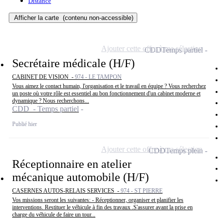
Distance
Afficher la carte
(contenu non-accessible)
Ajouter cette offre à ma sélection
CDD
Temps partiel
Secrétaire médicale (H/F)
CABINET DE VISION -
974 - LE TAMPON
Vous aimez le contact humain, l'organisation et le travail en équipe ? Vous recherchez
un poste où votre rôle est essentiel au bon fonctionnement d'un cabinet moderne et
dynamique ? Nous recherchons...
CDD - Temps partiel
Publié hier
Ajouter cette offre à ma sélection
CDD
Temps plein
Réceptionnaire en atelier
mécanique automobile (H/F)
CASERNES AUTOS-RELAIS SERVICES -
974 - ST PIERRE
Vos missions seront les suivantes: - Réceptionner, organiser et planifier les
interventions. Restituer le véhicule à fin des travaux .S'assurer avant la prise en
charge du véhicule de faire un tour...