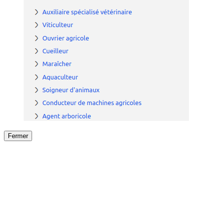
Fermer
Fermer
le détail de l'offre
/
Offre
sur
Offre précéden