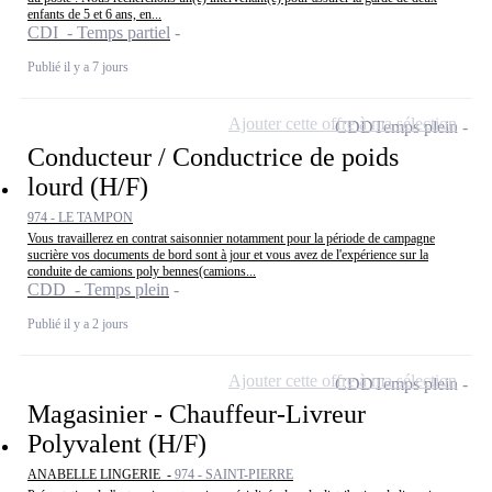
enfants de 5 et 6 ans, en...
CDI - Temps partiel
Publié il y a 7 jours
Ajouter cette offre à ma sélection
CDD
Temps plein
Conducteur / Conductrice de poids
lourd (H/F)
974 - LE TAMPON
Vous travaillerez en contrat saisonnier notamment pour la période de campagne
sucrière vos documents de bord sont à jour et vous avez de l'expérience sur la
conduite de camions poly bennes(camions...
CDD - Temps plein
Publié il y a 2 jours
Ajouter cette offre à ma sélection
CDD
Temps plein
Magasinier - Chauffeur-Livreur
Polyvalent (H/F)
ANABELLE LINGERIE -
974 - SAINT-PIERRE