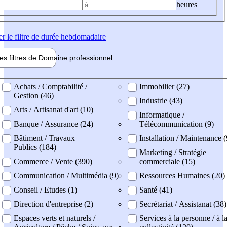
heures
er
le filtre de durée hebdomadaire
les filtres de
Domaine pro
fessionnel
ne professionel
Achats / Comptabilité /
Immobilier (27)
Gestion (46)
Industrie (43)
Arts / Artisanat d'art (10)
Informatique /
Banque / Assurance (24)
Télécommunication (9)
Bâtiment / Travaux
Installation / Maintenance 
Publics (184)
Marketing / Stratégie
Commerce / Vente (390)
commerciale (15)
Communication / Multimédia (9)
Ressources Humaines (20)
Conseil / Etudes (1)
Santé (41)
Direction d'entreprise (2)
Secrétariat / Assistanat (38)
Espaces verts et naturels /
Services à la personne / à l