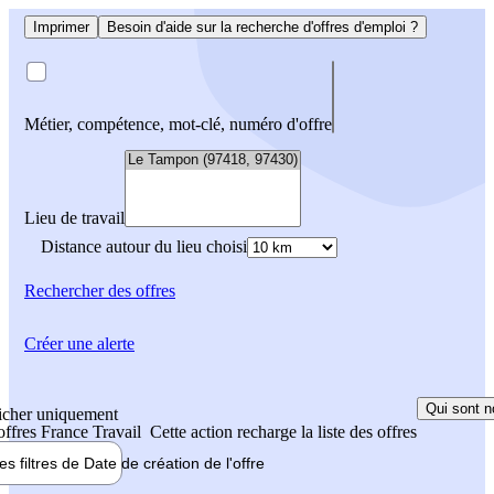
Imprimer
Besoin d'aide sur la recherche d'offres d'emploi ?
Métier, compétence, mot-clé, numéro d'offre
Lieu de travail
Distance autour du lieu choisi
Rechercher
des offres
Créer une alerte
Qui sont n
icher uniquement
 offres France Travail
Cette action recharge la liste des offres
les filtres de
Date de création
de l'offre