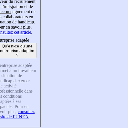
veur du recrutement,
 l’intégration et de
’accompagnement de
s collaborateurs en
tuation de handicap.
ur en savoir plus,
nsultez cet article
.
treprise adaptée
Qu'est-ce qu'une
entreprise adaptée
?
entreprise adaptée
rmet à un travailleur
 situation de
ndicap d'exercer
e activité
ofessionnelle dans
s conditions
aptées à ses
pacités. Pour en
voir plus,
consultez
 site de l’UNEA
.