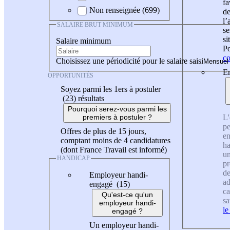
fa
Non renseignée (699)
de
l
SALAIRE BRUT MINIMUM
se
si
Salaire minimum
Po
co
Choisissez une périodicité pour le salaire saisi
En
OPPORTUNITÉS
Soyez parmi les 1ers à postuler
(23)
résultats
Pourquoi serez-vous parmi les
L'
premiers à postuler ?
pe
Offres de plus de 15 jours,
en
comptant moins de 4 candidatures
ha
(dont France Travail est informé)
un
HANDICAP
pr
de
Employeur handi-
ad
engagé (15)
ca
Qu'est-ce qu'un
sa
employeur handi-
le
engagé ?
Un employeur handi-