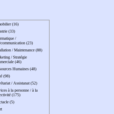
obilier (16)
strie (33)
rmatique /
écommunication (23)
allation / Maintenance (88)
eting / Stratégie
merciale (46)
sources Humaines (48)
é (98)
étariat / Assistanat (52)
ices à la personne / à la
ectivité (175)
tacle (5)
rt