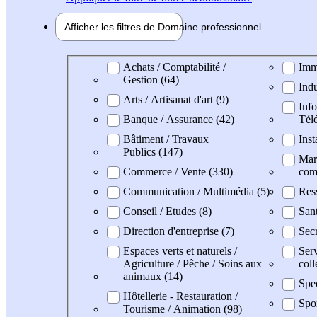
Afficher les filtres de
Domaine pro
fessionnel
Domaine professionel
Achats / Comptabilité /
Imm
Gestion (64)
Indu
Arts / Artisanat d'art (9)
Info
Banque / Assurance (42)
Tél
Bâtiment / Travaux
Inst
Publics (147)
Mark
Commerce / Vente (330)
com
Communication / Multimédia (5)
Res
Conseil / Etudes (8)
Sant
Direction d'entreprise (7)
Secr
Espaces verts et naturels /
Serv
Agriculture / Pêche / Soins aux
coll
animaux (14)
Spec
Hôtellerie - Restauration /
Spo
Tourisme / Animation (98)