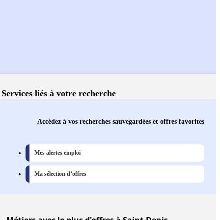
Services liés à votre recherche
Accédez à vos recherches sauvegardées et offres favorites
Mes alertes emploi
Ma sélection d’offres
Métiers
avec le plus d'offres à
Saint-Denis