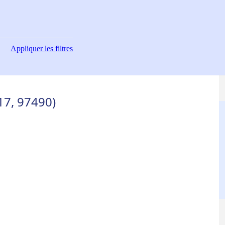
Appliquer
les filtres
17, 97490)