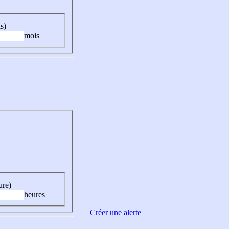
s)
mois
ure)
heures
Créer une alerte