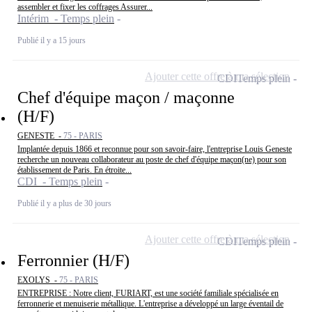
assembler et fixer les coffrages Assurer...
Intérim - Temps plein
Publié il y a 15 jours
Ajouter cette offre à ma sélection
CDI
Temps plein
Chef d'équipe maçon / maçonne
(H/F)
GENESTE -
75 - PARIS
Implantée depuis 1866 et reconnue pour son savoir-faire, l'entreprise Louis Geneste
recherche un nouveau collaborateur au poste de chef d'équipe maçon(ne) pour son
établissement de Paris. En étroite...
CDI - Temps plein
Publié il y a plus de 30 jours
Ajouter cette offre à ma sélection
CDI
Temps plein
Ferronnier (H/F)
EXOLYS -
75 - PARIS
ENTREPRISE : Notre client, FURIART, est une société familiale spécialisée en
ferronnerie et menuiserie métallique. L'entreprise a développé un large éventail de