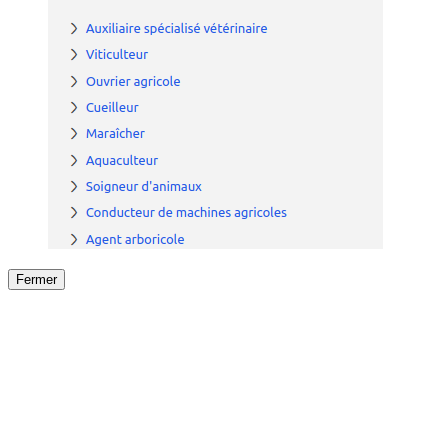
Fermer
Fermer
le détail de l'offre
/
Offre
sur
Offre précéden