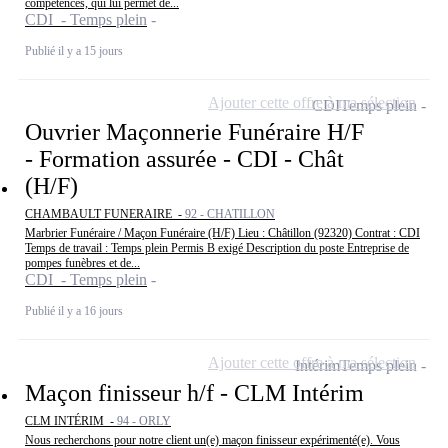
compétences, qui lui permet de...
CDI - Temps plein
Publié il y a 15 jours
Ajouter cette offre à ma sélection
CDI
Temps plein
Ouvrier Maçonnerie Funéraire H/F
- Formation assurée - CDI - Chât
(H/F)
CHAMBAULT FUNERAIRE -
92 - CHATILLON
Marbrier Funéraire / Maçon Funéraire (H/F) Lieu : Châtillon (92320) Contrat : CDI
Temps de travail : Temps plein Permis B exigé Description du poste Entreprise de
pompes funèbres et de...
CDI - Temps plein
Publié il y a 16 jours
Ajouter cette offre à ma sélection
Intérim
Temps plein
Maçon finisseur h/f - CLM Intérim
CLM INTÉRIM -
94 - ORLY
Nous recherchons pour notre client un(e) maçon finisseur expérimenté(e). Vous