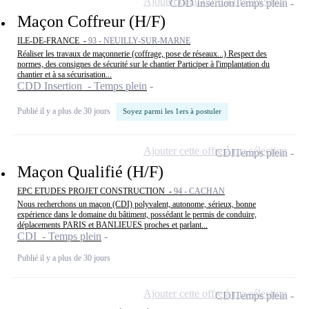
Ajouter cette offre à ma sélection
CDD Insertion
Temps plein
Maçon Coffreur (H/F)
ILE-DE-FRANCE -
93 - NEUILLY-SUR-MARNE
Réaliser les travaux de maçonnerie (coffrage, pose de réseaux...) Respect des
normes, des consignes de sécurité sur le chantier Participer à l'implantation du
chantier et à sa sécurisation...
CDD Insertion - Temps plein
Publié il y a plus de 30 jours
Soyez parmi les 1ers à postuler
Ajouter cette offre à ma sélection
CDI
Temps plein
Maçon Qualifié (H/F)
EPC ETUDES PROJET CONSTRUCTION -
94 - CACHAN
Nous recherchons un maçon (CDI) polyvalent, autonome, sérieux, bonne
expérience dans le domaine du bâtiment, possédant le permis de conduire,
déplacements PARIS et BANLIEUES proches et parlant...
CDI - Temps plein
Publié il y a plus de 30 jours
Ajouter cette offre à ma sélection
CDI
Temps plein