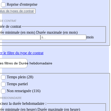
Reprise d'entreprise
plus
de types de contrat
 DE CONTRAT
ée de contrat
ée minimale (en mois)
Durée maximale (en mois)
mois
er
le filtre du type de contrat
les filtres de
Durée hebdo
madaire
 hebdomadaire
Temps plein (28)
Temps partiel
Non renseignée (116)
 HEBDOMADAIRE
cisez la durée hebdomadaire :
ée minimale (en heure)
Durée maximale (en heure)