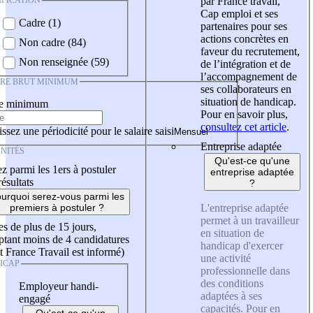
IFICATION
par France travail,
Cap emploi et ses
Cadre (1)
partenaires pour ses
actions concrètes en
Non cadre (84)
faveur du recrutement,
Non renseignée (59)
de l’intégration et de
l’accompagnement de
IRE BRUT MINIMUM
ses collaborateurs en
situation de handicap.
re minimum
Pour en savoir plus,
consultez cet article
.
ssez une périodicité pour le salaire saisi
Entreprise adaptée
NITÉS
Qu'est-ce qu'une
z parmi les 1ers à postuler
entreprise adaptée
résultats
?
urquoi serez-vous parmi les
L'entreprise adaptée
premiers à postuler ?
permet à un travailleur
es de plus de 15 jours,
en situation de
tant moins de 4 candidatures
handicap d'exercer
t France Travail est informé)
une activité
ICAP
professionnelle dans
des conditions
Employeur handi-
adaptées à ses
engagé
capacités. Pour en
Qu'est-ce qu'un