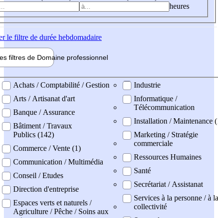
heures
er
le filtre de durée hebdomadaire
les filtres de
Domaine pro
fessionnel
ne professionel
Achats / Comptabilité / Gestion
Industrie
Arts / Artisanat d'art
Informatique /
Télécommunication
Banque / Assurance
Installation / Maintenance (
Bâtiment / Travaux
Publics (142)
Marketing / Stratégie
commerciale
Commerce / Vente (1)
Ressources Humaines
Communication / Multimédia
Santé
Conseil / Etudes
Secrétariat / Assistanat
Direction d'entreprise
Services à la personne / à l
Espaces verts et naturels /
collectivité
Agriculture / Pêche / Soins aux