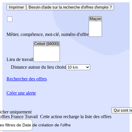
Imprimer
Besoin d'aide sur la recherche d'offres d'emploi ?
Métier, compétence, mot-clé, numéro d'offre
Lieu de travail
Distance autour du lieu choisi
Rechercher
des offres
Créer une alerte
Qui sont n
icher uniquement
 offres France Travail
Cette action recharge la liste des offres
les filtres de
Date de création
de l'offre