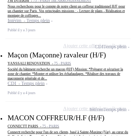
J'M INTERIM -
75 - PARIS 18E ARRONDISSEMENT
Nous recherchons pour le compte de notre client un coffreur traditionnel H/F pour
un chantier sur Paris. Vos principales missions : - Lecture de plans - Réalisation et
montage de coffrages...
Intérim - Temps plein
Publié il y a 3 jours
Ajouter cette offre à ma sélection
CDI
Temps plein
Maçon (Maçonne) ravaleur (H/F)
YANSSALI RENOVATION -
75 - PARIS
Société du bâtiment recherche un maçon (H/F) Mission: *Préparer et sécuriser la
zone de chantier. *Monter et utiliser les échafaudages. *Réaliser des travaux de
maçonnerie générale et de...
CDI - Temps plein
Publié il y a 4 jours
Ajouter cette offre à ma sélection
Intérim
Temps plein
MACON COFFREUR/H.F (H/F)
CONNECTT PARIS -
75 - PARIS
Connectt recherche pour l'un de ses clients, basé à Sainte-Maxime (Var), au cœur du