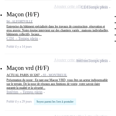
Ajouter cette offre à ma sélection
CDI
Temps plein
Maçon (H/F)
94 - ALFORTVILLE
Entreprise du bâtiment spécialisée dans les travaux de construction, rénovation et
gros œuvre. Notre équipe intervient sur des chantiers variés : maisons individuelles,
bâtiments collectifs, locaux...
CDI - Temps plein
Publié il y a 14 jours
Ajouter cette offre à ma sélection
Intérim
Temps plein
Maçon vrd (H/F)
ACTUAL PARIS 10 3207 -
93 - MONTREUIL
Présentation du poste : En tant que Maçon VRD, vous êtes un acteur indispensable
sur le terrain. De la pose de réseaux aux finitions de voirie, votre savoir-faire
garantit la qualité et la sécurité...
Intérim - Temps plein
Publié il y a 29 jours
Soyez parmi les 1ers à postuler