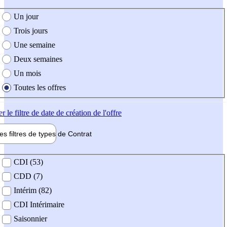
e création de l'offre
Un jour
Trois jours
Une semaine
Deux semaines
Un mois
Toutes les offres
er
le filtre de date de création de l'offre
les filtres de types de
Contrat
de contrat
CDI (53)
CDD (7)
Intérim (82)
CDI Intérimaire
Saisonnier