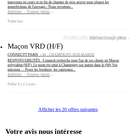
intervenez en cours et en fin de chantier de gros œuvre pour réparer les
imperfections de l'ouvrage.- Nous recrutons...
Intérim - Temps plein
Publié hier
Ajouter cette offre à ma sélection
Intérim
Temps plein
Maçon VRD (H/F)
CONNECTT PARIS -
94 - CHAMPIGNY-SUR-MARNE
RESPONSABILITÉS : Connectt recherche pour l'un de ses clients un Maçon
polyvalent (H/F). Le poste est situé à Champigny sur marne dans le (94) Vos
missions : - Poser les bordures, les caniveaux...
Intérim - Temps plein
Publié il y a 2 jours
Afficher les 20 offres suivantes
Votre avis nous intéresse