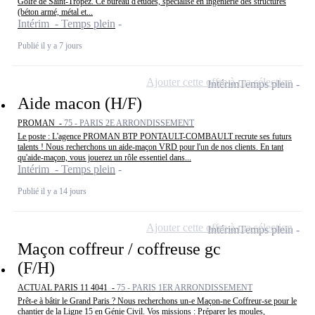
Golfe de Saint-Tropez. Ce bureau d'études, spécialisé en ingénierie des structures
(béton armé, métal et...
Intérim - Temps plein
Publié il y a 7 jours
Ajouter cette offre à ma sélection
Intérim
Temps plein
Aide macon (H/F)
PROMAN -
75 - PARIS 2E ARRONDISSEMENT
Le poste : L'agence PROMAN BTP PONTAULT-COMBAULT recrute ses futurs
talents ! Nous recherchons un aide-maçon VRD pour l'un de nos clients. En tant
qu'aide-maçon, vous jouerez un rôle essentiel dans...
Intérim - Temps plein
Publié il y a 14 jours
Ajouter cette offre à ma sélection
Intérim
Temps plein
Maçon coffreur / coffreuse gc
(F/H)
ACTUAL PARIS 11 4041 -
75 - PARIS 1ER ARRONDISSEMENT
Prêt-e à bâtir le Grand Paris ? Nous recherchons un-e Maçon-ne Coffreur-se pour le
chantier de la Ligne 15 en Génie Civil. Vos missions : Préparer les moules,