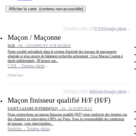
Afficher la carte
(contenu non-accessible)
Ajouter cette offre à ma sélection
CDI
Temps plein
Maçon / Maçonne
SGB -
94 - CHAMPIGNY SUR MARNE
Notre société spécialisée dans le secteur d'activité des travaux de maçonnerie
générale et gros œuvre de bâtiment recherche activement : Un.e Maçon Contrat à
durée indéterminée, 39 heures par...
CDI - Temps plein
Publié hier
Ajouter cette offre à ma sélection
Intérim
Temps plein
Maçon finisseur qualifié H/F (H/F)
SAINT LAZARE INTERIM(SLI) -
94 - ALFORTVILLE
Nous recherchons un maçon finisseur qualifié (H/F) pour renforcer des équipes sur
des chantiers en rénovation à 90% sur Paris. Sous la responsabilité du conducteur
de travaux, vous interviendrez...
Intérim - Temps plein