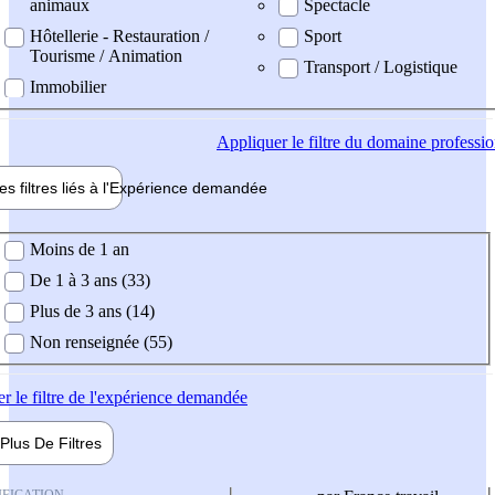
animaux
Spectacle
Hôtellerie - Restauration /
Sport
Tourisme / Animation
Transport / Logistique
Immobilier
Appliquer
le filtre du domaine professi
es filtres liés à l'
Expérience
demandée
ience demandée
Moins de 1 an
De 1 à 3 ans (33)
Plus de 3 ans (14)
Non renseignée (55)
er
le filtre de l'expérience demandée
Plus De
Filtres