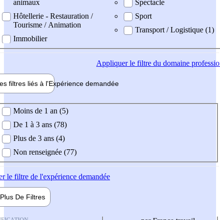
animaux
Spectacle
Hôtellerie - Restauration /
Sport
Tourisme / Animation
Transport / Logistique (1)
Immobilier
Appliquer
le filtre du domaine professi
es filtres liés à l'
Expérience
demandée
ience demandée
Moins de 1 an (5)
De 1 à 3 ans (78)
Plus de 3 ans (4)
Non renseignée (77)
er
le filtre de l'expérience demandée
Plus De
Filtres