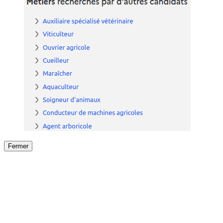
Fermer
Fermer
le détail de l'offre
/
Offre
sur
Offre précéden