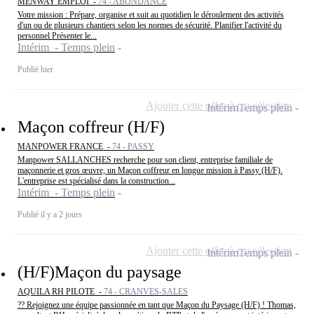
MENWAY EMPLOI -
74 - ABONDANCE
Votre mission : Prépare, organise et suit au quotidien le déroulement des activités
d'un ou de plusieurs chantiers selon les normes de sécurité. Planifier l'activité du
personnel Présenter le...
Intérim - Temps plein
Publié hier
Ajouter cette offre à ma sélection
Intérim
Temps plein
Maçon coffreur (H/F)
MANPOWER FRANCE -
74 - PASSY
Manpower SALLANCHES recherche pour son client, entreprise familiale de
maçonnerie et gros œuvre, un Maçon coffreur en longue mission à Passy (H/F).
L'entreprise est spécialisé dans la construction...
Intérim - Temps plein
Publié il y a 2 jours
Ajouter cette offre à ma sélection
Intérim
Temps plein
(H/F)Maçon du paysage
AQUILA RH PILOTE -
74 - CRANVES-SALES
?? Rejoignez une équipe passionnée en tant que Maçon du Paysage (H/F) ! Thomas,