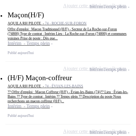
Ajouter cette offre à ma sélection
Intérim
Temps plein
Maçon(H/F)
AQUILA RH PILOTE -
74 - ROCHE-SUR-FORON
Offre d'emploi : Maçon Traditionnel (H/F) - Secteur de La Roche-sur-Foron
(74800) Type de contrat : Intérim Lieu : La Roche-sur-Foron (74800) et communes
voisines Prise de poste : Dès que...
Intérim - Temps plein
Publié aujourd'hui
Ajouter cette offre à ma sélection
Intérim
Temps plein
(H/F) Maçon-coffreur
AQUILA RH PILOTE -
74 - ÉVIAN-LES-BAINS
?? Offre d'emploi : Maçon Coffreur (H/F) - Évian-les-Bains (74)?? Lieu : Évian-les-
Bains ?? Type de contrat : Intérim ?? Temps plein ?? Description du poste Nous
recherchons un maçon coffreur (H/F)...
Intérim - Temps plein
Publié aujourd'hui
Ajouter cette offre à ma sélection
Intérim
Temps plein