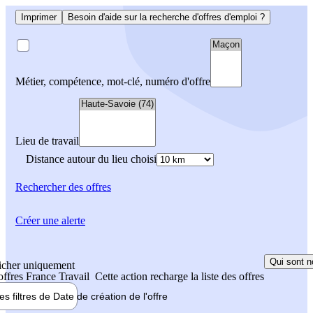
Imprimer
Besoin d'aide sur la recherche d'offres d'emploi ?
Métier, compétence, mot-clé, numéro d'offre
Lieu de travail
Distance autour du lieu choisi
Rechercher
des offres
Créer une alerte
Qui sont n
icher uniquement
 offres France Travail
Cette action recharge la liste des offres
les filtres de
Date de création
de l'offre