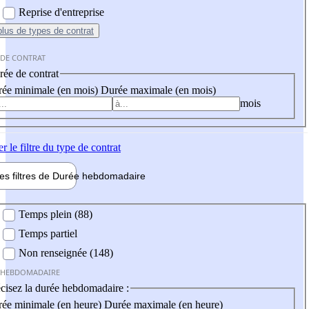
Reprise d'entreprise
plus
de types de contrat
 DE CONTRAT
ée de contrat
ée minimale (en mois)
Durée maximale (en mois)
mois
er
le filtre du type de contrat
les filtres de
Durée hebdo
madaire
 hebdomadaire
Temps plein (88)
Temps partiel
Non renseignée (148)
 HEBDOMADAIRE
cisez la durée hebdomadaire :
ée minimale (en heure)
Durée maximale (en heure)