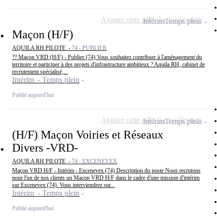
Ajouter cette offre à ma sélection
Intérim
Temps plein
Maçon (H/F)
AQUILA RH PILOTE -
74 - PUBLIER
?? Maçon VRD (H/F) - Publier (74) Vous souhaitez contribuer à l'aménagement du
territoire et participer à des projets d'infrastructure ambitieux ? Aquila RH, cabinet de
recrutement spécialisé,...
Intérim - Temps plein
Publié aujourd'hui
Ajouter cette offre à ma sélection
Intérim
Temps plein
(H/F) Maçon Voiries et Réseaux
Divers -VRD-
AQUILA RH PILOTE -
74 - EXCENEVEX
Maçon VRD H/F - Intérim - Excenevex (74) Description du poste Nous recrutons
pour l'un de nos clients un Maçon VRD H/F dans le cadre d'une mission d'intérim
sur Excenevex (74). Vous interviendrez sur...
Intérim - Temps plein
Publié aujourd'hui