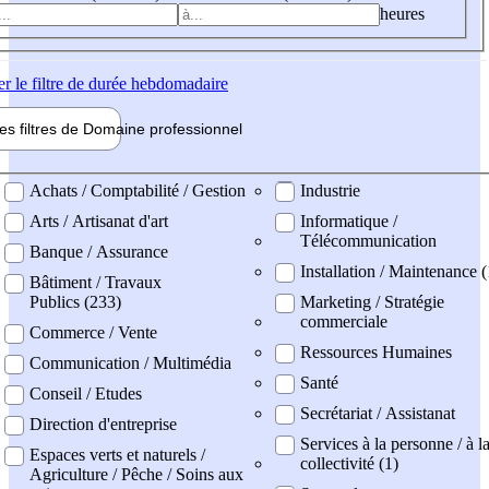
heures
er
le filtre de durée hebdomadaire
les filtres de
Domaine pro
fessionnel
ne professionel
Achats / Comptabilité / Gestion
Industrie
Arts / Artisanat d'art
Informatique /
Télécommunication
Banque / Assurance
Installation / Maintenance (
Bâtiment / Travaux
Publics (233)
Marketing / Stratégie
commerciale
Commerce / Vente
Ressources Humaines
Communication / Multimédia
Santé
Conseil / Etudes
Secrétariat / Assistanat
Direction d'entreprise
Services à la personne / à l
Espaces verts et naturels /
collectivité (1)
Agriculture / Pêche / Soins aux