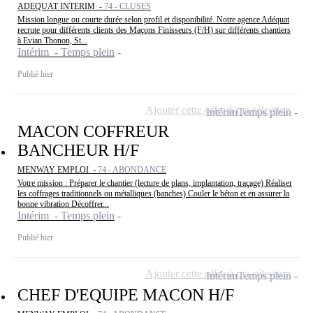
ADEQUAT INTERIM -
74 - CLUSES
Mission longue ou courte durée selon profil et disponibilité. Notre agence Adéquat
recrute pour différents clients des Maçons Finisseurs (F/H) sur différents chantiers
à Evian Thonon, St...
Intérim - Temps plein
Publié hier
Ajouter cette offre à ma sélection
Intérim
Temps plein
MACON COFFREUR
BANCHEUR H/F
MENWAY EMPLOI -
74 - ABONDANCE
Votre mission : Préparer le chantier (lecture de plans, implantation, traçage) Réaliser
les coffrages traditionnels ou métalliques (banches) Couler le béton et en assurer la
bonne vibration Décoffrer...
Intérim - Temps plein
Publié hier
Ajouter cette offre à ma sélection
Intérim
Temps plein
CHEF D'EQUIPE MACON H/F