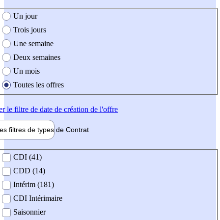
e création de l'offre
Un jour
Trois jours
Une semaine
Deux semaines
Un mois
Toutes les offres
er
le filtre de date de création de l'offre
les filtres de types de
Contrat
de contrat
CDI (41)
CDD (14)
Intérim (181)
CDI Intérimaire
Saisonnier