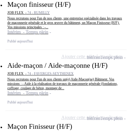
Maçon finisseur (H/F)
JOB FLEX -
74 - RUMILLY
Nous recrutons pour l'un de nos clients, une entreprise spécialisée dans les travaux
de maçonnerie générale et le gros œuvre du bâtiment, un Maçon Finisseur (H/F).
Vos missions principales : -...
Intérim - Temps plein
Publié aujourd'hui
Ajouter cette offre à ma sélection
Intérim
Temps plein
Aide-maçon / Aide-maçonne (H/F)
JOB FLEX -
74 - FAVERGES-SEYTHENEX
Nous recrutons pour l'un de nos clients un(e) Aide-Maçon(ne) Bâtiment. Vos
missions : - Aide à la réalisation de travaux de maçonnerie générale (fondations,
coffrage, coulage de béton, montage de...
Intérim - Temps plein
Publié aujourd'hui
Ajouter cette offre à ma sélection
Intérim
Temps plein
Maçon Finisseur (H/F)