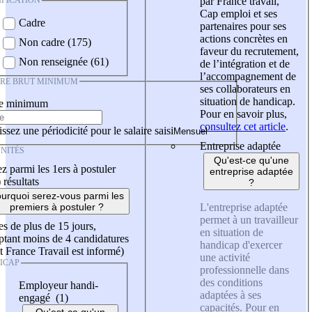
IFICATION
par France travail,
Cap emploi et ses
Cadre
partenaires pour ses
actions concrètes en
Non cadre (175)
faveur du recrutement,
Non renseignée (61)
de l’intégration et de
l’accompagnement de
IRE BRUT MINIMUM
ses collaborateurs en
situation de handicap.
re minimum
Pour en savoir plus,
consultez cet article
.
ssez une périodicité pour le salaire saisi
Entreprise adaptée
NITÉS
Qu'est-ce qu'une
z parmi les 1ers à postuler
entreprise adaptée
)
résultats
?
urquoi serez-vous parmi les
L'entreprise adaptée
premiers à postuler ?
permet à un travailleur
es de plus de 15 jours,
en situation de
tant moins de 4 candidatures
handicap d'exercer
t France Travail est informé)
une activité
ICAP
professionnelle dans
des conditions
Employeur handi-
adaptées à ses
engagé (1)
capacités. Pour en
Qu'est-ce qu'un