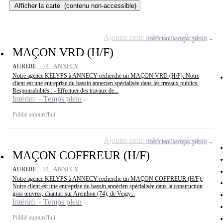
Afficher la carte
(contenu non-accessible)
Ajouter cette offre à ma sélection
Intérim
Temps plein
MAÇON VRD (H/F)
AURERE -
74 - ANNECY
Notre agence KELYPS à ANNECY recherche un MAÇON VRD (H/F). Notre
client est une entreprise du bassin annecien spécialisée dans les travaux publics.
Responsabilités : - Effectuer des travaux de...
Intérim - Temps plein
Publié aujourd'hui
Ajouter cette offre à ma sélection
Intérim
Temps plein
MAÇON COFFREUR (H/F)
AURERE -
74 - ANNECY
Notre agence KELYPS à ANNECY recherche un MAÇON COFFREUR (H/F).
Notre client est une entreprise du bassin annécien spécialisée dans la construction
gros œuvres, chantier sur Arenthon (74), de Veigy...
Intérim - Temps plein
Publié aujourd'hui