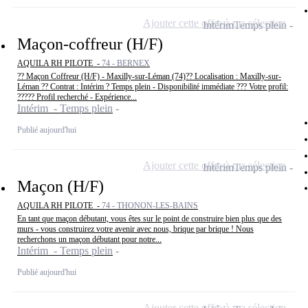
Ajouter cette offre à ma sélection
Intérim
Temps plein
Maçon-coffreur (H/F)
AQUILA RH PILOTE -
74 - BERNEX
?? Maçon Coffreur (H/F) - Maxilly-sur-Léman (74)?? Localisation : Maxilly-sur-
Léman ?? Contrat : Intérim ? Temps plein - Disponibilité immédiate ??? Votre profil:
????? Profil recherché - Expérience...
Intérim - Temps plein
Publié aujourd'hui
Ajouter cette offre à ma sélection
Intérim
Temps plein
Maçon (H/F)
AQUILA RH PILOTE -
74 - THONON-LES-BAINS
En tant que maçon débutant, vous êtes sur le point de construire bien plus que des
murs - vous construirez votre avenir avec nous, brique par brique ! Nous
recherchons un maçon débutant pour notre...
Intérim - Temps plein
Publié aujourd'hui
Ajouter cette offre à ma sélection