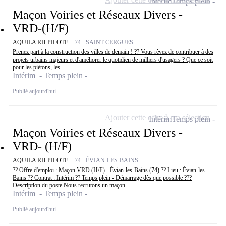
Intérim
Temps plein
Maçon Voiries et Réseaux Divers -
VRD-(H/F)
AQUILA RH PILOTE -
74 - SAINT-CERGUES
Prenez part à la construction des villes de demain ! ?? Vous rêvez de contribuer à des
projets urbains majeurs et d'améliorer le quotidien de milliers d'usagers ? Que ce soit
pour les piétons, les...
Intérim - Temps plein
Publié aujourd'hui
Ajouter cette offre à ma sélection
Intérim
Temps plein
Maçon Voiries et Réseaux Divers -
VRD- (H/F)
AQUILA RH PILOTE -
74 - ÉVIAN-LES-BAINS
?? Offre d'emploi : Maçon VRD (H/F) - Évian-les-Bains (74) ?? Lieu : Évian-les-
Bains ?? Contrat : Intérim ?? Temps plein - Démarrage dès que possible ???
Description du poste Nous recrutons un maçon...
Intérim - Temps plein
Publié aujourd'hui