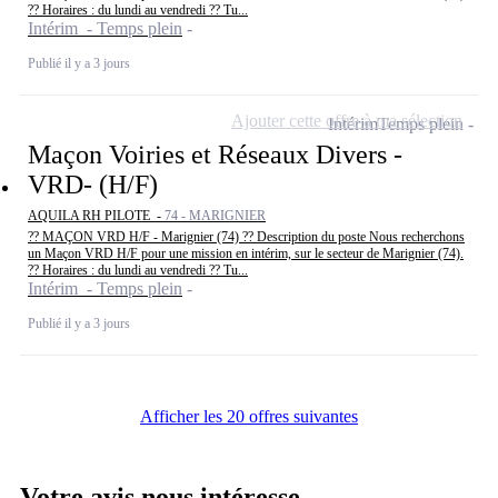
?? Horaires : du lundi au vendredi ?? Tu...
Intérim - Temps plein
Publié il y a 3 jours
Ajouter cette offre à ma sélection
Intérim
Temps plein
Maçon Voiries et Réseaux Divers -
VRD- (H/F)
AQUILA RH PILOTE -
74 - MARIGNIER
?? MAÇON VRD H/F - Marignier (74) ?? Description du poste Nous recherchons
un Maçon VRD H/F pour une mission en intérim, sur le secteur de Marignier (74).
?? Horaires : du lundi au vendredi ?? Tu...
Intérim - Temps plein
Publié il y a 3 jours
Afficher les 20 offres suivantes
Votre avis nous intéresse