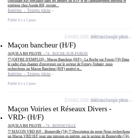
consultant RH spécialisé dans les métiers du BTP et de l'aménagement intérieur et
extérieur chez Aquila RH, recrute...
Intérim - Temps plein
Publié il y a 2 jours
Ajouter cette offre à ma sélection
Intérim
Temps plein
Maçon bancheur (H/F)
AQUILA RH PILOTE -
74 - ROCHE-SUR-FORON
?? (OFFRE D'EMPLOI) - Maçon Bancheur (H/F) - La Roche sur Foron (74) Dans
le cadre d'un chantier d'envergure sur le secteur de Ferney-Voltaire, nous
recherchons un Maçon Bancheur (H/F) motivé et...
Intérim - Temps plein
Publié il y a 2 jours
Ajouter cette offre à ma sélection
Intérim
Temps plein
Maçon Voiries et Réseaux Divers -
VRD- (H/F)
AQUILA RH PILOTE -
74 - BONNEVILLE
?? MAÇON VRD H/F - Bonneville (74) ?? Description du poste Nous recherchons
un Maçon VRD H/F pour une mission en intérim, sur le secteur de Bonneville (74).