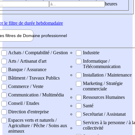
heures
er
le filtre de durée hebdomadaire
les filtres de
Domaine pro
fessionnel
ne professionel
Achats / Comptabilité / Gestion
Industrie
Arts / Artisanat d'art
Informatique /
Télécommunication
Banque / Assurance
Installation / Maintenance
Bâtiment / Travaux Publics
Marketing / Stratégie
Commerce / Vente
commerciale
Communication / Multimédia
Ressources Humaines
Conseil / Etudes
Santé
Direction d'entreprise
Secrétariat / Assistanat
Espaces verts et naturels /
Services à la personne / à l
Agriculture / Pêche / Soins aux
collectivité
animaux