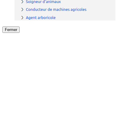
Fermer
Fermer
le détail de l'offre
/
Offre
sur
Offre précéden