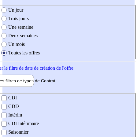
e création de l'offre
Un jour
Trois jours
Une semaine
Deux semaines
Un mois
Toutes les offres
er
le filtre de date de création de l'offre
les filtres de types de
Contrat
de contrat
CDI
CDD
Intérim
CDI Intérimaire
Saisonnier