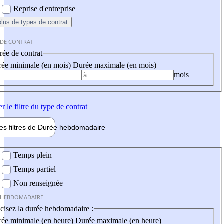
Reprise d'entreprise
plus
de types de contrat
 DE CONTRAT
ée de contrat
ée minimale (en mois)
Durée maximale (en mois)
mois
er
le filtre du type de contrat
les filtres de
Durée hebdo
madaire
 hebdomadaire
Temps plein
Temps partiel
Non renseignée
 HEBDOMADAIRE
cisez la durée hebdomadaire :
ée minimale (en heure)
Durée maximale (en heure)