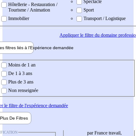
Spectacle
Hôtellerie - Restauration /
Tourisme / Animation
Sport
Immobilier
Transport / Logistique
Appliquer
le filtre du domaine professi
es filtres liés à l'
Expérience
demandée
ience demandée
Moins de 1 an
De 1 à 3 ans
Plus de 3 ans
Non renseignée
er
le filtre de l'expérience demandée
Plus De
Filtres
IFICATION
par France travail,