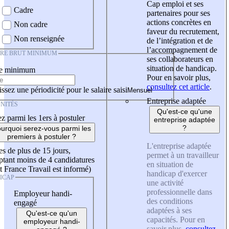
Cap emploi et ses
Cadre
partenaires pour ses
actions concrètes en
Non cadre
faveur du recrutement,
Non renseignée
de l’intégration et de
l’accompagnement de
IRE BRUT MINIMUM
ses collaborateurs en
situation de handicap.
re minimum
Pour en savoir plus,
consultez cet article
.
ssez une périodicité pour le salaire saisi
Entreprise adaptée
NITÉS
Qu'est-ce qu'une
z parmi les 1ers à postuler
entreprise adaptée
?
urquoi serez-vous parmi les
premiers à postuler ?
L'entreprise adaptée
es de plus de 15 jours,
permet à un travailleur
tant moins de 4 candidatures
en situation de
t France Travail est informé)
handicap d'exercer
ICAP
une activité
professionnelle dans
Employeur handi-
des conditions
engagé
adaptées à ses
Qu'est-ce qu'un
capacités. Pour en
employeur handi-
savoir plus,
consultez