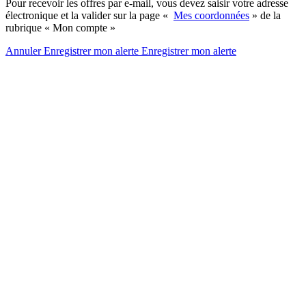
Pour recevoir les offres par e-mail, vous devez saisir votre adresse
électronique et la valider sur la page «
Mes coordonnées
» de la
rubrique « Mon compte »
Annuler
Enregistrer mon alerte
Enregistrer
mon alerte