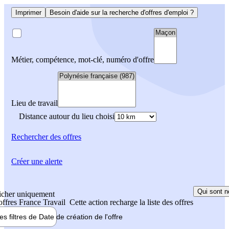
Imprimer
Besoin d'aide sur la recherche d'offres d'emploi ?
Métier, compétence, mot-clé, numéro d'offre
Lieu de travail
Distance autour du lieu choisi
Rechercher
des offres
Créer une alerte
Qui sont n
icher uniquement
 offres France Travail
Cette action recharge la liste des offres
les filtres de
Date de création
de l'offre