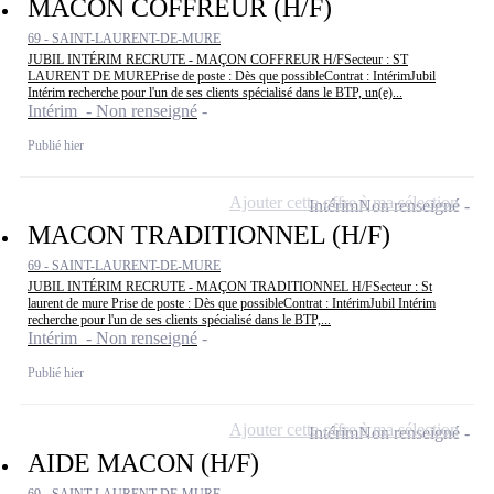
MACON COFFREUR (H/F)
69 - SAINT-LAURENT-DE-MURE
JUBIL INTÉRIM RECRUTE - MAÇON COFFREUR H/FSecteur : ST
LAURENT DE MUREPrise de poste : Dès que possibleContrat : IntérimJubil
Intérim recherche pour l'un de ses clients spécialisé dans le BTP, un(e)...
Intérim - Non renseigné
Publié hier
Ajouter cette offre à ma sélection
Intérim
Non renseigné
MACON TRADITIONNEL (H/F)
69 - SAINT-LAURENT-DE-MURE
JUBIL INTÉRIM RECRUTE - MAÇON TRADITIONNEL H/FSecteur : St
laurent de mure Prise de poste : Dès que possibleContrat : IntérimJubil Intérim
recherche pour l'un de ses clients spécialisé dans le BTP,...
Intérim - Non renseigné
Publié hier
Ajouter cette offre à ma sélection
Intérim
Non renseigné
AIDE MACON (H/F)