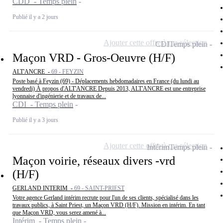
CDD - Temps plein
Publié il y a 2 jours
Ajouter cette offre à ma sélection
CDI
Temps plein
Maçon VRD - Gros-Oeuvre (H/F)
ALT'ANCRE -
69 - FEYZIN
Poste basé à Feyzin (69) - Déplacements hebdomadaires en France (du lundi au
vendredi) À propos d'ALT'ANCRE Depuis 2013, ALT'ANCRE est une entreprise
lyonnaise d'ingénierie et de travaux de...
CDI - Temps plein
Publié il y a 3 jours
Ajouter cette offre à ma sélection
Intérim
Temps plein
Maçon voirie, réseaux divers -vrd
(H/F)
GERLAND INTERIM -
69 - SAINT-PRIEST
Votre agence Gerland intérim recrute pour l'un de ses clients, spécialisé dans les
travaux publics, à Saint Priest, un Maçon VRD (H/F). Mission en intérim. En tant
que Maçon VRD, vous serez amené à...
Intérim - Temps plein