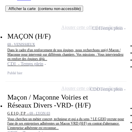
Afficher la carte
(contenu non-accessible)
Ajouter cette offre à ma sélection
CDI
Temps plein
MAÇON (H/F)
69 - VENISSIEUX
Dans le cadre d'un renforcement de nos équipes, nous recherchons un(e) Maçon /
Maçonne pour intervenir sur différents chantiers. Vos missions : Vous interviendrez
en renfort des équipes déjà...
CDI - Temps plein
Publié hier
Ajouter cette offre à ma sélection
CDD
Temps plein
Maçon / Maçonne Voiries et
Réseaux Divers -VRD- (H/F)
G E I Q -T P -
69 - LYON 03
Vous cherchez un métier concret, technique et qui a du sens ? LE GEIQ recrute pour
l'une de ses entreprises adhérentes un Maçon VRD (H/F) en contrat d'alternance.
L'entreprise adhérente est reconnue...