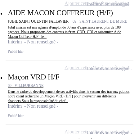
Ajouter cette offre à ma sélection
Intérim
Non renseigné
AIDE MACON COFFREUR (H/F)
JUBIL SAINT QUENTIN FALLAVIER -
69 - SAINT-LAURENT-DE-MURE
Jubil intérim est une agence d'emploi de 30 ans d'expérience avec plus de 100
agences. Nous proposons des contrats intérim, CDD, CDI et saisonnier. Aide
Maçon Coffreur H/F : le...
Intérim - Non renseigné
Publié hier
Ajouter cette offre à ma sélection
Intérim
Non renseigné
Maçon VRD H/F
69 - VILLEURBANNE
Dans le cadre du développement de ses activités dans le secteur des travaux publics,
notre client recherche un Maçon VRD (H/F) pour intervenir sur différents
chantiers.Sous la responsabilité du chef...
Intérim - Non renseigné
Publié hier
Ajouter cette offre à ma sélection
Intérim
Non renseigné