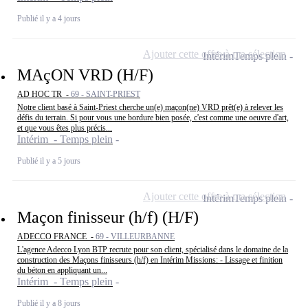
Publié il y a 4 jours
Ajouter cette offre à ma sélection
Intérim
Temps plein
MAçON VRD (H/F)
AD HOC TR -
69 - SAINT-PRIEST
Notre client basé à Saint-Priest cherche un(e) maçon(ne) VRD prêt(e) à relever les
défis du terrain. Si pour vous une bordure bien posée, c'est comme une oeuvre d'art,
et que vous êtes plus précis...
Intérim - Temps plein
Publié il y a 5 jours
Ajouter cette offre à ma sélection
Intérim
Temps plein
Maçon finisseur (h/f) (H/F)
ADECCO FRANCE -
69 - VILLEURBANNE
L'agence Adecco Lyon BTP recrute pour son client, spécialisé dans le domaine de la
construction des Maçons finisseurs (h/f) en Intérim Missions: - Lissage et finition
du béton en appliquant un...
Intérim - Temps plein
Publié il y a 8 jours