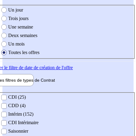
e création de l'offre
Un jour
Trois jours
Une semaine
Deux semaines
Un mois
Toutes les offres
er
le filtre de date de création de l'offre
les filtres de types de
Contrat
de contrat
CDI (25)
CDD (4)
Intérim (152)
CDI Intérimaire
Saisonnier