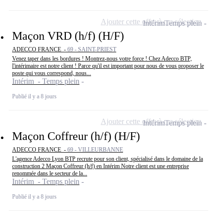
Ajouter cette offre à ma sélection
Intérim
Temps plein
Maçon VRD (h/f) (H/F)
ADECCO FRANCE -
69 - SAINT-PRIEST
Venez taper dans les bordures ! Montrez-nous votre force ! Chez Adecco BTP,
l'intérimaire est notre client ! Parce qu'il est important pour nous de vous proposer le
poste qui vous correspond, nous...
Intérim - Temps plein
Publié il y a 8 jours
Ajouter cette offre à ma sélection
Intérim
Temps plein
Maçon Coffreur (h/f) (H/F)
ADECCO FRANCE -
69 - VILLEURBANNE
L'agence Adecco Lyon BTP recrute pour son client, spécialisé dans le domaine de la
construction 2 Maçon Coffreur (h/f) en Intérim Notre client est une entreprise
renommée dans le secteur de la...
Intérim - Temps plein
Publié il y a 8 jours