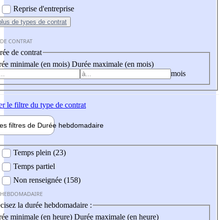
Reprise d'entreprise
plus
de types de contrat
 DE CONTRAT
ée de contrat
ée minimale (en mois)
Durée maximale (en mois)
mois
er
le filtre du type de contrat
les filtres de
Durée hebdo
madaire
 hebdomadaire
Temps plein (23)
Temps partiel
Non renseignée (158)
 HEBDOMADAIRE
cisez la durée hebdomadaire :
ée minimale (en heure)
Durée maximale (en heure)