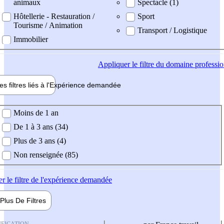
animaux
Spectacle (1)
Hôtellerie - Restauration /
Sport
Tourisme / Animation
Transport / Logistique
Immobilier
Appliquer
le filtre du domaine professi
es filtres liés à l'
Expérience
demandée
ience demandée
Moins de 1 an
De 1 à 3 ans (34)
Plus de 3 ans (4)
Non renseignée (85)
er
le filtre de l'expérience demandée
Plus De
Filtres