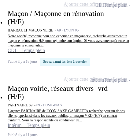
Ajouter cette offre à ma sélection
CDI
Temps plein
Maçon / Maçonne en rénovation
(H/F)
HARRAULT MACONNERIE -
69 - LYON 06
Notre société, reconnue pour son expertise en maçonnerie, recherche activement un
maçon en rénovation H/F pour rejoindre son équipe. Si vous avez une expérience en
maçonnerie et souhaitez...
CDI - Temps plein
Publié il y a 18 jours
Soyez parmi les 1ers à postuler
Ajouter cette offre à ma sélection
Intérim
Temps plein
Maçon voirie, réseaux divers -vrd
(H/F)
PARTNAIRE 69 -
69 - PUSIGNAN
L'agence PARTNAIRE de LYON SAXE GAMBETTA recherche pour un de ses
clients, spécialisé dans les travaux publics, un maçon VRD (H/F) en contrat
d'intérim. Sous la responsabilité du conducteur de...
Intérim - Temps plein
Publié il y a 11 jours