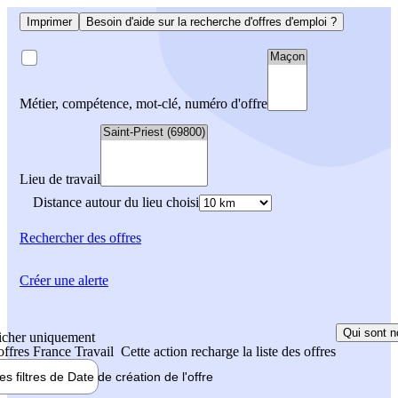
Imprimer
Besoin d'aide sur la recherche d'offres d'emploi ?
Métier, compétence, mot-clé, numéro d'offre
Lieu de travail
Distance autour du lieu choisi
Rechercher
des offres
Créer une alerte
Qui sont n
icher uniquement
 offres France Travail
Cette action recharge la liste des offres
les filtres de
Date de création
de l'offre