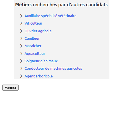
Fermer
Fermer
le détail de l'offre
/
Offre
sur
Offre précéden