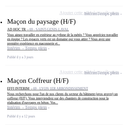
Ajouter cette offre à ma sélection
Intérim
Temps plein
Maçon du paysage (H/F)
AD HOC TR -
69 - SAINT-GENIS-LAVAL
Vous aimez travailler en extérieur au rythme de la météo ? Vous appréciez travailler
en équipe ? Les espaces verts est un domaine qui vous attire ? Vous avez une
première expérience en maçonnerie et...
Intérim - Temps plein
Publié il y a 3 jours
Ajouter cette offre à ma sélection
Intérim
Temps plein
Maçon Coffreur (H/F)
EFFI INTERIM -
69 - LYON 1ER ARRONDISSEMENT
Nous recherchons pour l'un de nos clients du secteur du bâtiment (gros œuvre) un
coffreur (H/F). Vous interviendrez sur des chantiers de construction pour la
réalisation d'ouvrages en béton. Vos...
Intérim - Temps plein
Publié il y a 12 jours