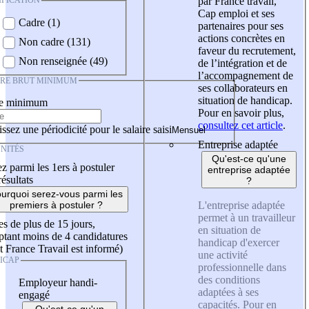
IFICATION
par France travail,
Cap emploi et ses
Cadre (1)
partenaires pour ses
actions concrètes en
Non cadre (131)
faveur du recrutement,
Non renseignée (49)
de l’intégration et de
l’accompagnement de
IRE BRUT MINIMUM
ses collaborateurs en
situation de handicap.
re minimum
Pour en savoir plus,
consultez cet article
.
ssez une périodicité pour le salaire saisi
Entreprise adaptée
NITÉS
Qu'est-ce qu'une
z parmi les 1ers à postuler
entreprise adaptée
résultats
?
urquoi serez-vous parmi les
L'entreprise adaptée
premiers à postuler ?
permet à un travailleur
es de plus de 15 jours,
en situation de
tant moins de 4 candidatures
handicap d'exercer
t France Travail est informé)
une activité
ICAP
professionnelle dans
des conditions
Employeur handi-
adaptées à ses
engagé
capacités. Pour en
Qu'est-ce qu'un