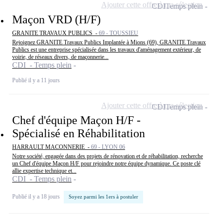
Ajouter cette offre à ma sélection
CDI
Temps plein
Maçon VRD (H/F)
GRANITE TRAVAUX PUBLICS -
69 - TOUSSIEU
Rejoignez GRANITE Travaux Publics Implantée à Mions (69), GRANITE Travaux
Publics est une entreprise spécialisée dans les travaux d'aménagement extérieur, de
voirie, de réseaux divers, de maçonnerie...
CDI - Temps plein
Publié il y a 11 jours
Ajouter cette offre à ma sélection
CDI
Temps plein
Chef d'équipe Maçon H/F -
Spécialisé en Réhabilitation
HARRAULT MACONNERIE -
69 - LYON 06
Notre société, engagée dans des projets de rénovation et de réhabilitation, recherche
un Chef d'équipe Maçon H/F pour rejoindre notre équipe dynamique. Ce poste clé
allie expertise technique et...
CDI - Temps plein
Publié il y a 18 jours
Soyez parmi les 1ers à postuler