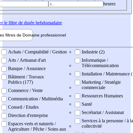
heures
er
le filtre de durée hebdomadaire
les filtres de
Domaine pro
fessionnel
ne professionel
Achats / Comptabilité / Gestion
Industrie (2)
Arts / Artisanat d'art
Informatique /
Télécommunication
Banque / Assurance
Installation / Maintenance (
Bâtiment / Travaux
Publics (177)
Marketing / Stratégie
commerciale
Commerce / Vente
Ressources Humaines
Communication / Multimédia
Santé
Conseil / Etudes
Secrétariat / Assistanat
Direction d'entreprise
Services à la personne / à l
Espaces verts et naturels /
collectivité
Agriculture / Pêche / Soins aux