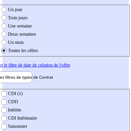
e création de l'offre
Un jour
Trois jours
Une semaine
Deux semaines
Un mois
Toutes les offres
er
le filtre de date de création de l'offre
les filtres de types de
Contrat
de contrat
CDI (1)
CDD
Intérim
CDI Intérimaire
Saisonnier