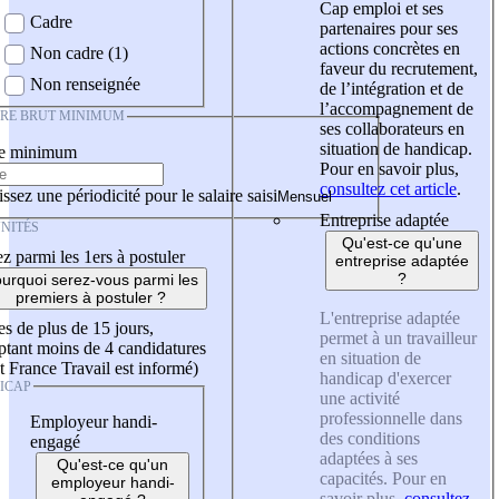
Cap emploi et ses
Cadre
partenaires pour ses
actions concrètes en
Non cadre (1)
faveur du recrutement,
Non renseignée
de l’intégration et de
l’accompagnement de
IRE BRUT MINIMUM
ses collaborateurs en
situation de handicap.
re minimum
Pour en savoir plus,
consultez cet article
.
ssez une périodicité pour le salaire saisi
Entreprise adaptée
NITÉS
Qu'est-ce qu'une
z parmi les 1ers à postuler
entreprise adaptée
?
urquoi serez-vous parmi les
premiers à postuler ?
L'entreprise adaptée
es de plus de 15 jours,
permet à un travailleur
tant moins de 4 candidatures
en situation de
t France Travail est informé)
handicap d'exercer
ICAP
une activité
professionnelle dans
Employeur handi-
des conditions
engagé
adaptées à ses
Qu'est-ce qu'un
capacités. Pour en
employeur handi-
savoir plus,
consultez