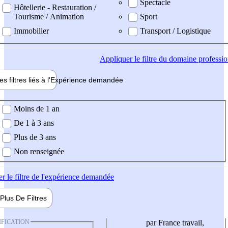
Spectacle
Hôtellerie - Restauration /
Tourisme / Animation
Sport
Immobilier
Transport / Logistique
Appliquer
le filtre du domaine professi
es filtres liés à l'
Expérience
demandée
ience demandée
Moins de 1 an
De 1 à 3 ans
Plus de 3 ans
Non renseignée
er
le filtre de l'expérience demandée
Plus De
Filtres
IFICATION
par France travail,