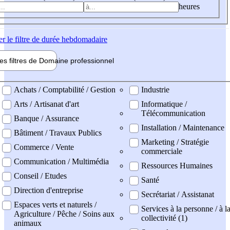
heures
er
le filtre de durée hebdomadaire
les filtres de
Domaine pro
fessionnel
ne professionel
Achats / Comptabilité / Gestion
Industrie
Arts / Artisanat d'art
Informatique /
Télécommunication
Banque / Assurance
Installation / Maintenance
Bâtiment / Travaux Publics
Marketing / Stratégie
Commerce / Vente
commerciale
Communication / Multimédia
Ressources Humaines
Conseil / Etudes
Santé
Direction d'entreprise
Secrétariat / Assistanat
Espaces verts et naturels /
Services à la personne / à l
Agriculture / Pêche / Soins aux
collectivité (1)
animaux