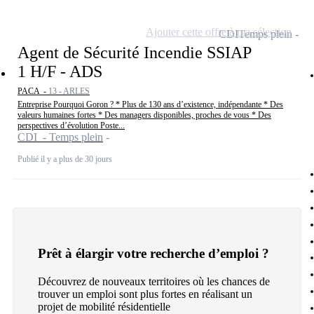
Ajouter cette offre à ma sélection
CDI
Temps plein
Agent de Sécurité Incendie SSIAP
1 H/F - ADS
PACA -
13 - ARLES
Entreprise Pourquoi Goron ? * Plus de 130 ans d’existence, indépendante * Des
valeurs humaines fortes * Des managers disponibles, proches de vous * Des
perspectives d’évolution Poste...
CDI - Temps plein
Publié il y a plus de 30 jours
Prêt à élargir votre recherche d’emploi ?
Découvrez de nouveaux territoires où les chances de
trouver un emploi sont plus fortes en réalisant un
projet de mobilité résidentielle