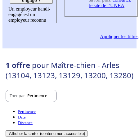
engagé ?
le site de l’UNEA
.
Un employeur handi-
engagé est un
employeur reconnu
Appliquer
les filtres
1 offre
pour Maître-chien - Arles
(13104, 13123, 13129, 13200, 13280)
Trier par
Pertinence
Pertinence
Date
Distance
Afficher la carte
(contenu non-accessible)