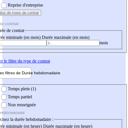
Reprise d'entreprise
plus
de types de contrat
 DE CONTRAT
ée de contrat
ée minimale (en mois)
Durée maximale (en mois)
mois
er
le filtre du type de contrat
les filtres de
Durée hebdo
madaire
 hebdomadaire
Temps plein (1)
Temps partiel
Non renseignée
 HEBDOMADAIRE
cisez la durée hebdomadaire :
ée minimale (en heure)
Durée maximale (en heure)