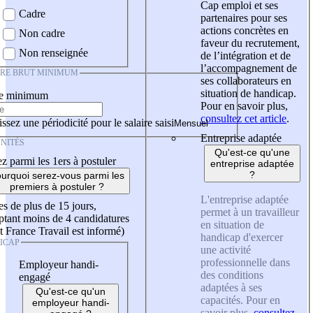
Cap emploi et ses
Cadre
partenaires pour ses
actions concrètes en
Non cadre
faveur du recrutement,
Non renseignée
de l’intégration et de
l’accompagnement de
IRE BRUT MINIMUM
ses collaborateurs en
situation de handicap.
re minimum
Pour en savoir plus,
consultez cet article
.
ssez une périodicité pour le salaire saisi
Entreprise adaptée
NITÉS
Qu'est-ce qu'une
z parmi les 1ers à postuler
entreprise adaptée
?
urquoi serez-vous parmi les
premiers à postuler ?
L'entreprise adaptée
es de plus de 15 jours,
permet à un travailleur
tant moins de 4 candidatures
en situation de
t France Travail est informé)
handicap d'exercer
ICAP
une activité
professionnelle dans
Employeur handi-
des conditions
engagé
adaptées à ses
Qu'est-ce qu'un
capacités. Pour en
employeur handi-
savoir plus,
consultez