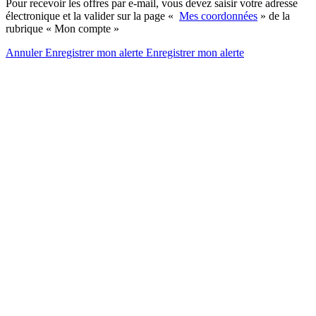
Pour recevoir les offres par e-mail, vous devez saisir votre adresse
électronique et la valider sur la page «
Mes coordonnées
» de la
rubrique « Mon compte »
Annuler
Enregistrer mon alerte
Enregistrer
mon alerte