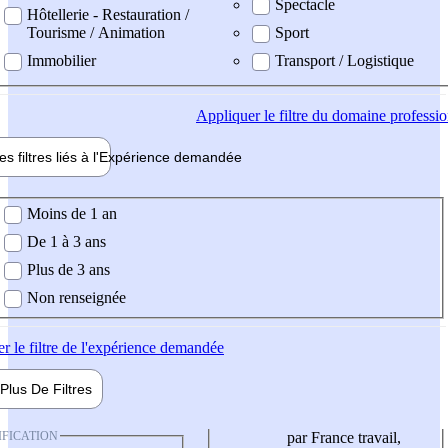
Spectacle
Hôtellerie - Restauration /
Tourisme / Animation
Sport
Immobilier
Transport / Logistique
Appliquer
le filtre du domaine professi
es filtres liés à l'
Expérience
demandée
ience demandée
Moins de 1 an
De 1 à 3 ans
Plus de 3 ans
Non renseignée
er
le filtre de l'expérience demandée
Plus De
Filtres
IFICATION
par France travail,