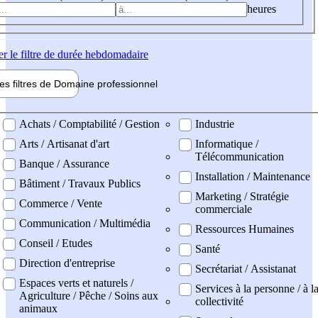
heures
er
le filtre de durée hebdomadaire
les filtres de
Domaine pro
fessionnel
ne professionel
Achats / Comptabilité / Gestion
Industrie
Arts / Artisanat d'art
Informatique /
Télécommunication
Banque / Assurance
Installation / Maintenance
Bâtiment / Travaux Publics
Marketing / Stratégie
Commerce / Vente
commerciale
Communication / Multimédia
Ressources Humaines
Conseil / Etudes
Santé
Direction d'entreprise
Secrétariat / Assistanat
Espaces verts et naturels /
Services à la personne / à l
Agriculture / Pêche / Soins aux
collectivité
animaux