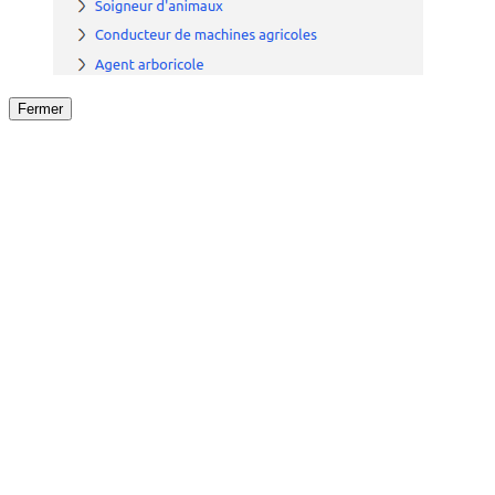
Fermer
Fermer
le détail de l'offre
/
Offre
sur
Offre précéden