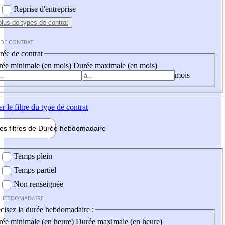
Reprise d'entreprise
plus
de types de contrat
 DE CONTRAT
ée de contrat
ée minimale (en mois)
Durée maximale (en mois)
mois
er
le filtre du type de contrat
les filtres de
Durée hebdo
madaire
 hebdomadaire
Temps plein
Temps partiel
Non renseignée
 HEBDOMADAIRE
cisez la durée hebdomadaire :
ée minimale (en heure)
Durée maximale (en heure)