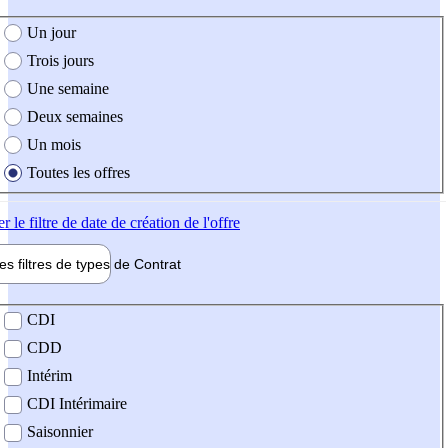
e création de l'offre
Un jour
Trois jours
Une semaine
Deux semaines
Un mois
Toutes les offres
er
le filtre de date de création de l'offre
les filtres de types de
Contrat
de contrat
CDI
CDD
Intérim
CDI Intérimaire
Saisonnier