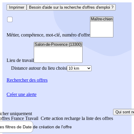
Imprimer
Besoin d'aide sur la recherche d'offres d'emploi ?
Métier, compétence, mot-clé, numéro d'offre
Lieu de travail
Distance autour du lieu choisi
Rechercher
des offres
Créer une alerte
Qui sont n
icher uniquement
 offres France Travail
Cette action recharge la liste des offres
les filtres de
Date de création
de l'offre