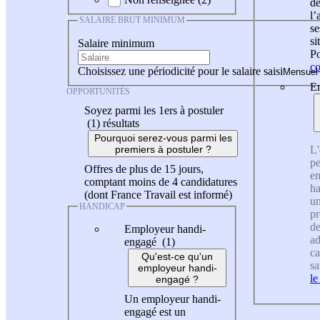
de
l
SALAIRE BRUT MINIMUM
se
si
Salaire minimum
Po
co
Choisissez une périodicité pour le salaire saisi
En
OPPORTUNITÉS
Soyez parmi les 1ers à postuler
(1)
résultats
Pourquoi serez-vous parmi les
L'
premiers à postuler ?
pe
Offres de plus de 15 jours,
en
comptant moins de 4 candidatures
ha
(dont France Travail est informé)
un
HANDICAP
pr
de
Employeur handi-
ad
engagé (1)
ca
Qu'est-ce qu'un
sa
employeur handi-
le
engagé ?
Un employeur handi-
engagé est un