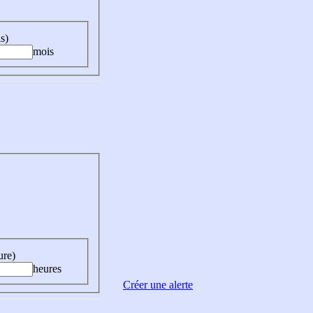
s)
mois
ure)
heures
Créer une alerte