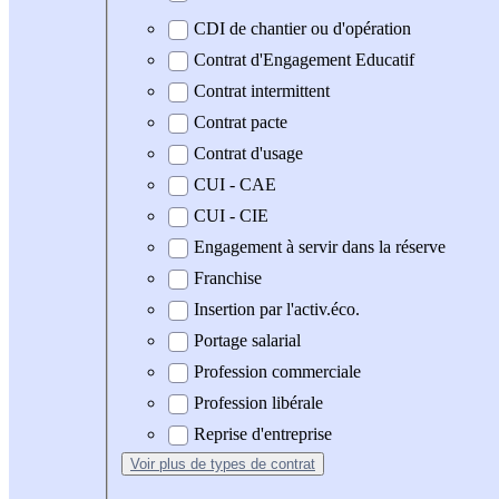
CDI de chantier ou d'opération
Contrat d'Engagement Educatif
Contrat intermittent
Contrat pacte
Contrat d'usage
CUI - CAE
CUI - CIE
Engagement à servir dans la réserve
Franchise
Insertion par l'activ.éco.
Portage salarial
Profession commerciale
Profession libérale
Reprise d'entreprise
Voir plus
de types de contrat