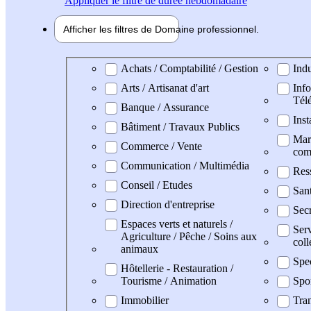
Appliquer
le filtre de durée hebdomadaire
Afficher les filtres de
Domaine pro
fessionnel
Domaine professionel
Achats / Comptabilité / Gestion
Indu
Arts / Artisanat d'art
Info
Tél
Banque / Assurance
Inst
Bâtiment / Travaux Publics
Mark
Commerce / Vente
com
Communication / Multimédia
Res
Conseil / Etudes
San
Direction d'entreprise
Secr
Espaces verts et naturels /
Serv
Agriculture / Pêche / Soins aux
coll
animaux
Spe
Hôtellerie - Restauration /
Tourisme / Animation
Spo
Immobilier
Tran