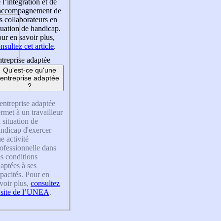
 l’intégration et de
’accompagnement de
s collaborateurs en
tuation de handicap.
ur en savoir plus,
nsultez cet article
.
treprise adaptée
Qu'est-ce qu'une
entreprise adaptée
?
entreprise adaptée
rmet à un travailleur
 situation de
ndicap d'exercer
e activité
ofessionnelle dans
s conditions
aptées à ses
pacités. Pour en
voir plus,
consultez
 site de l’UNEA
.