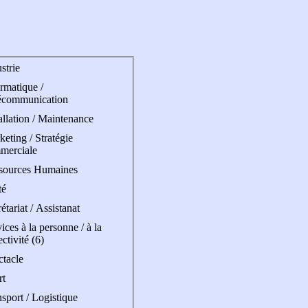
strie
rmatique /
écommunication
allation / Maintenance
eting / Stratégie
merciale
sources Humaines
té
étariat / Assistanat
ices à la personne / à la
ectivité (6)
ctacle
rt
sport / Logistique