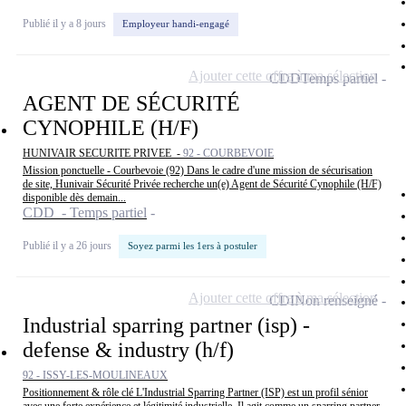
Publié il y a 8 jours
Employeur handi-engagé
Ajouter cette offre à ma sélection
CDD
Temps partiel
AGENT DE SÉCURITÉ
CYNOPHILE (H/F)
HUNIVAIR SECURITE PRIVEE -
92 - COURBEVOIE
Mission ponctuelle - Courbevoie (92) Dans le cadre d'une mission de sécurisation
de site, Hunivair Sécurité Privée recherche un(e) Agent de Sécurité Cynophile (H/F)
disponible dès demain...
CDD - Temps partiel
Publié il y a 26 jours
Soyez parmi les 1ers à postuler
Ajouter cette offre à ma sélection
CDI
Non renseigné
Industrial sparring partner (isp) -
defense & industry (h/f)
92 - ISSY-LES-MOULINEAUX
Positionnement & rôle clé L'Industrial Sparring Partner (ISP) est un profil sénior