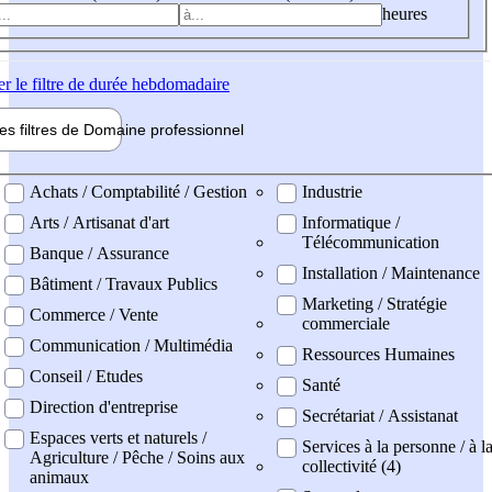
heures
er
le filtre de durée hebdomadaire
les filtres de
Domaine pro
fessionnel
ne professionel
Achats / Comptabilité / Gestion
Industrie
Arts / Artisanat d'art
Informatique /
Télécommunication
Banque / Assurance
Installation / Maintenance
Bâtiment / Travaux Publics
Marketing / Stratégie
Commerce / Vente
commerciale
Communication / Multimédia
Ressources Humaines
Conseil / Etudes
Santé
Direction d'entreprise
Secrétariat / Assistanat
Espaces verts et naturels /
Services à la personne / à l
Agriculture / Pêche / Soins aux
collectivité (4)
animaux