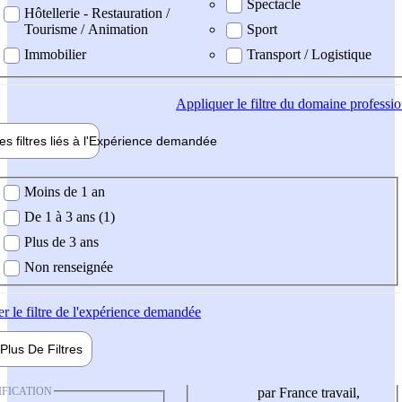
Spectacle
Hôtellerie - Restauration /
Tourisme / Animation
Sport
Immobilier
Transport / Logistique
Appliquer
le filtre du domaine professi
es filtres liés à l'
Expérience
demandée
ience demandée
Moins de 1 an
De 1 à 3 ans (1)
Plus de 3 ans
Non renseignée
er
le filtre de l'expérience demandée
Plus De
Filtres
IFICATION
par France travail,