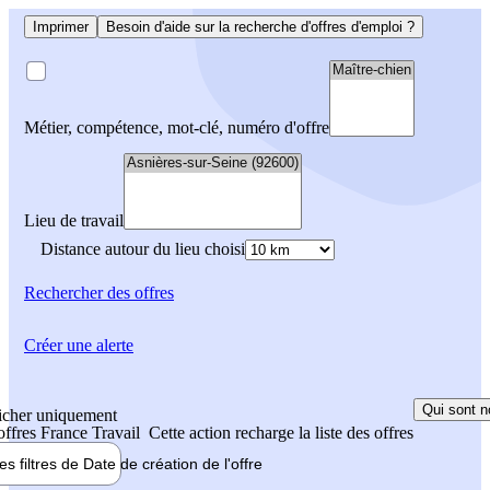
Imprimer
Besoin d'aide sur la recherche d'offres d'emploi ?
Métier, compétence, mot-clé, numéro d'offre
Lieu de travail
Distance autour du lieu choisi
Rechercher
des offres
Créer une alerte
Qui sont n
icher uniquement
 offres France Travail
Cette action recharge la liste des offres
les filtres de
Date de création
de l'offre