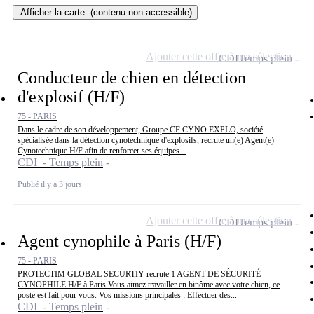
Afficher la carte
(contenu non-accessible)
Ajouter cette offre à ma sélection
CDI
Temps plein
Conducteur de chien en détection
d'explosif (H/F)
75 - PARIS
Dans le cadre de son développement, Groupe CF CYNO EXPLO, société
spécialisée dans la détection cynotechnique d'explosifs, recrute un(e) Agent(e)
Cynotechnique H/F afin de renforcer ses équipes...
CDI - Temps plein
Publié il y a 3 jours
Ajouter cette offre à ma sélection
CDI
Temps plein
Agent cynophile à Paris (H/F)
75 - PARIS
PROTECTIM GLOBAL SECURTIY recrute 1 AGENT DE SÉCURITÉ
CYNOPHILE H/F à Paris Vous aimez travailler en binôme avec votre chien, ce
poste est fait pour vous. Vos missions principales : Effectuer des...
CDI - Temps plein