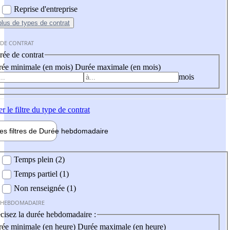
Reprise d'entreprise
plus
de types de contrat
 DE CONTRAT
ée de contrat
ée minimale (en mois)
Durée maximale (en mois)
mois
er
le filtre du type de contrat
les filtres de
Durée hebdo
madaire
 hebdomadaire
Temps plein (2)
Temps partiel (1)
Non renseignée (1)
 HEBDOMADAIRE
cisez la durée hebdomadaire :
ée minimale (en heure)
Durée maximale (en heure)