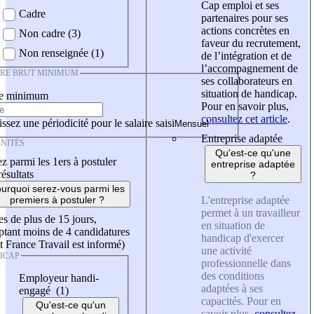
Cap emploi et ses
Cadre
partenaires pour ses
actions concrètes en
Non cadre (3)
faveur du recrutement,
Non renseignée (1)
de l’intégration et de
l’accompagnement de
IRE BRUT MINIMUM
ses collaborateurs en
situation de handicap.
re minimum
Pour en savoir plus,
consultez cet article
.
ssez une périodicité pour le salaire saisi
Entreprise adaptée
NITÉS
Qu'est-ce qu'une
z parmi les 1ers à postuler
entreprise adaptée
résultats
?
urquoi serez-vous parmi les
L'entreprise adaptée
premiers à postuler ?
permet à un travailleur
es de plus de 15 jours,
en situation de
tant moins de 4 candidatures
handicap d'exercer
t France Travail est informé)
une activité
ICAP
professionnelle dans
des conditions
Employeur handi-
adaptées à ses
engagé (1)
capacités. Pour en
Qu'est-ce qu'un
savoir plus,
consultez