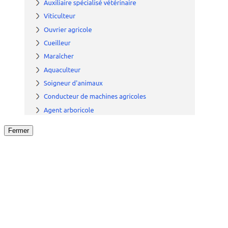
Fermer
Fermer
le détail de l'offre
/
Offre
sur
Offre précéden