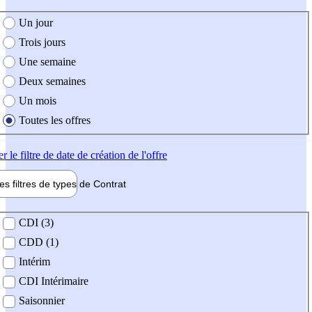
e création de l'offre
Un jour
Trois jours
Une semaine
Deux semaines
Un mois
Toutes les offres
er
le filtre de date de création de l'offre
les filtres de types de
Contrat
de contrat
CDI (3)
CDD (1)
Intérim
CDI Intérimaire
Saisonnier