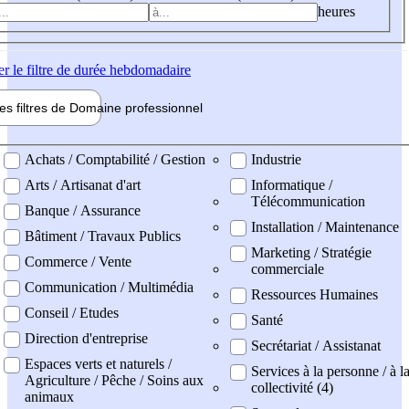
heures
er
le filtre de durée hebdomadaire
les filtres de
Domaine pro
fessionnel
ne professionel
Achats / Comptabilité / Gestion
Industrie
Arts / Artisanat d'art
Informatique /
Télécommunication
Banque / Assurance
Installation / Maintenance
Bâtiment / Travaux Publics
Marketing / Stratégie
Commerce / Vente
commerciale
Communication / Multimédia
Ressources Humaines
Conseil / Etudes
Santé
Direction d'entreprise
Secrétariat / Assistanat
Espaces verts et naturels /
Services à la personne / à l
Agriculture / Pêche / Soins aux
collectivité (4)
animaux