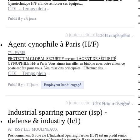
Cynotechnique H/F afin de renforcer ses équipes...
CDI - Temps plein
Publié il y a 6 jours
Ajouter cette offre à ma sélection
CDI
Temps plein
Agent cynophile à Paris (H/F)
75 - PARIS
PROTECTIM GLOBAL SECURTIY recrute 1 AGENT DE SÉCURITÉ
CYNOPHILE H/F à Paris Vous aimez travailler en binôme avec votre chien, ce
poste est fait pour vous. Vos missions principales : Effectuer des...
CDI - Temps plein
Publié il y a 11 jours
Employeur handi-engagé
Ajouter cette offre à ma sélection
CDI
Non renseigné
Industrial sparring partner (isp) -
defense & industry (h/f)
92 - ISSY-LES-MOULINEAUX
Positionnement & rôle clé L'Industrial Sparring Partner (ISP) est un profil sénior