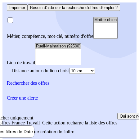
Imprimer
Besoin d'aide sur la recherche d'offres d'emploi ?
Métier, compétence, mot-clé, numéro d'offre
Lieu de travail
Distance autour du lieu choisi
Rechercher
des offres
Créer une alerte
Qui sont n
icher uniquement
 offres France Travail
Cette action recharge la liste des offres
les filtres de
Date de création
de l'offre