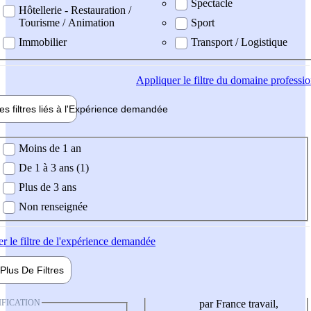
Spectacle
Hôtellerie - Restauration /
Tourisme / Animation
Sport
Immobilier
Transport / Logistique
Appliquer
le filtre du domaine professi
es filtres liés à l'
Expérience
demandée
ience demandée
Moins de 1 an
De 1 à 3 ans (1)
Plus de 3 ans
Non renseignée
er
le filtre de l'expérience demandée
Plus De
Filtres
IFICATION
par France travail,