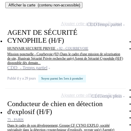
Afficher la carte
(contenu non-accessible)
Ajouter cette offre à ma sélection
CDD
Temps partiel
AGENT DE SÉCURITÉ
CYNOPHILE (H/F)
HUNIVAIR SECURITE PRIVEE -
92 - COURBEVOIE
Mission ponctuelle - Courbevoie (92) Dans le cadre d'une mission de sécurisation
de site, Hunivair Sécurité Privée recherche un(e) Agent de Sécurité Cynophile (H/F)
disponible dès demain...
CDD - Temps partiel
Publié il y a 29 jours
Soyez parmi les 1ers à postuler
Ajouter cette offre à ma sélection
CDI
Temps plein
Conducteur de chien en détection
d'explosif (H/F)
75 - PARIS
Dans le cadre de son développement, Groupe CF CYNO EXPLO, société
spécialisée dans la détection cynotechnique d'explosifs, recrute un(e) Agent(e)