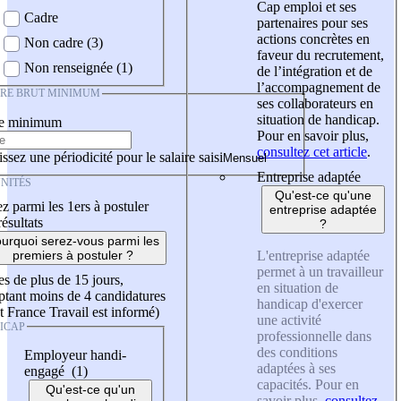
Cap emploi et ses
Cadre
partenaires pour ses
actions concrètes en
Non cadre (3)
faveur du recrutement,
Non renseignée (1)
de l’intégration et de
l’accompagnement de
IRE BRUT MINIMUM
ses collaborateurs en
situation de handicap.
re minimum
Pour en savoir plus,
consultez cet article
.
ssez une périodicité pour le salaire saisi
Entreprise adaptée
NITÉS
Qu'est-ce qu'une
z parmi les 1ers à postuler
entreprise adaptée
résultats
?
urquoi serez-vous parmi les
L'entreprise adaptée
premiers à postuler ?
permet à un travailleur
es de plus de 15 jours,
en situation de
tant moins de 4 candidatures
handicap d'exercer
t France Travail est informé)
une activité
ICAP
professionnelle dans
des conditions
Employeur handi-
adaptées à ses
engagé (1)
capacités. Pour en
Qu'est-ce qu'un
savoir plus,
consultez