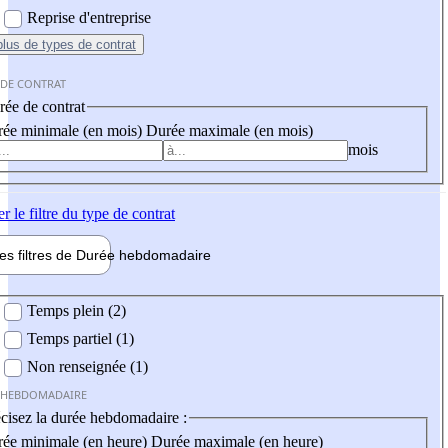
Reprise d'entreprise
plus
de types de contrat
 DE CONTRAT
ée de contrat
ée minimale (en mois)
Durée maximale (en mois)
mois
er
le filtre du type de contrat
les filtres de
Durée hebdo
madaire
 hebdomadaire
Temps plein (2)
Temps partiel (1)
Non renseignée (1)
 HEBDOMADAIRE
cisez la durée hebdomadaire :
ée minimale (en heure)
Durée maximale (en heure)