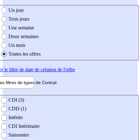
e création de l'offre
Un jour
Trois jours
Une semaine
Deux semaines
Un mois
Toutes les offres
er
le filtre de date de création de l'offre
les filtres de types de
Contrat
de contrat
CDI (3)
CDD (1)
Intérim
CDI Intérimaire
Saisonnier