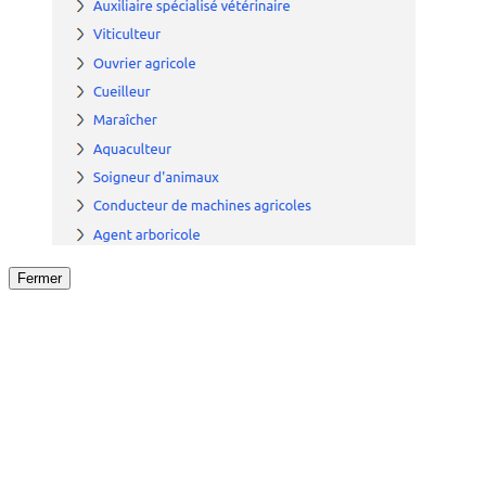
Fermer
Fermer
le détail de l'offre
/
Offre
sur
Offre précéden