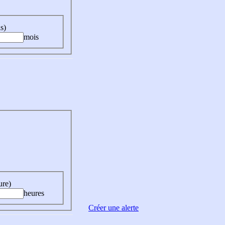
s)
mois
ure)
heures
Créer une alerte