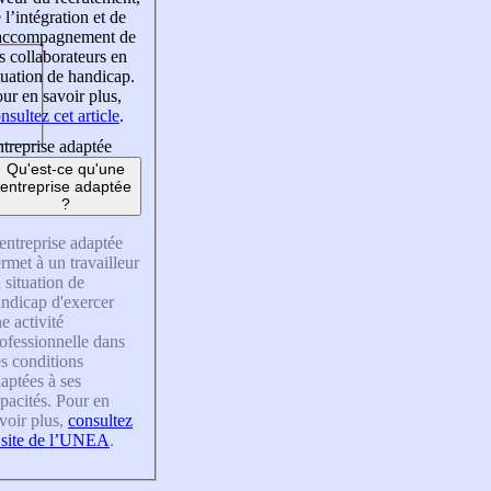
 l’intégration et de
’accompagnement de
s collaborateurs en
tuation de handicap.
ur en savoir plus,
nsultez cet article
.
treprise adaptée
Qu'est-ce qu'une
entreprise adaptée
?
entreprise adaptée
rmet à un travailleur
 situation de
ndicap d'exercer
e activité
ofessionnelle dans
s conditions
aptées à ses
pacités. Pour en
voir plus,
consultez
 site de l’UNEA
.