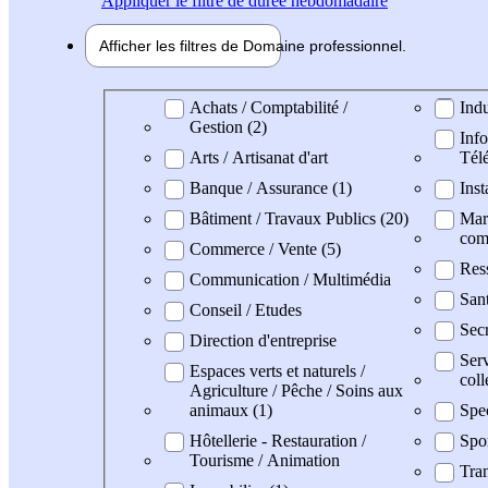
Appliquer
le filtre de durée hebdomadaire
Afficher les filtres de
Domaine pro
fessionnel
Domaine professionel
Achats / Comptabilité /
Indu
Gestion (2)
Info
Arts / Artisanat d'art
Tél
Banque / Assurance (1)
Inst
Bâtiment / Travaux Publics (20)
Mark
com
Commerce / Vente (5)
Res
Communication / Multimédia
Sant
Conseil / Etudes
Secr
Direction d'entreprise
Serv
Espaces verts et naturels /
coll
Agriculture / Pêche / Soins aux
animaux (1)
Spe
Hôtellerie - Restauration /
Spo
Tourisme / Animation
Tran