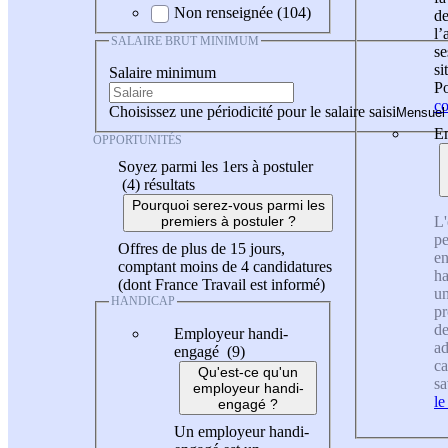
Non renseignée (104)
de
l
SALAIRE BRUT MINIMUM
se
si
Salaire minimum
Po
co
Choisissez une périodicité pour le salaire saisi
En
OPPORTUNITÉS
Soyez parmi les 1ers à postuler
(4)
résultats
Pourquoi serez-vous parmi les
L'
premiers à postuler ?
pe
Offres de plus de 15 jours,
en
comptant moins de 4 candidatures
ha
(dont France Travail est informé)
un
HANDICAP
pr
de
Employeur handi-
ad
engagé (9)
ca
Qu'est-ce qu'un
sa
employeur handi-
le
engagé ?
Un employeur handi-