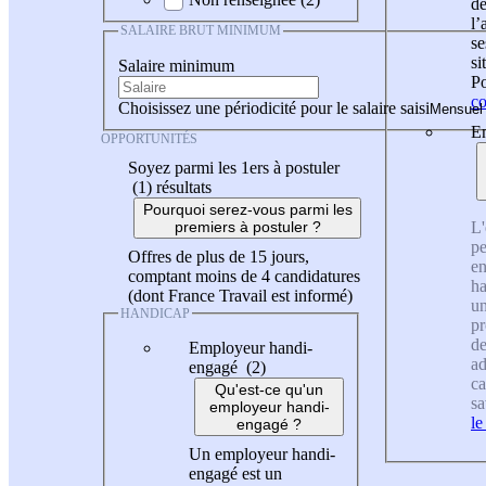
de
l
SALAIRE BRUT MINIMUM
se
si
Salaire minimum
Po
co
Choisissez une périodicité pour le salaire saisi
En
OPPORTUNITÉS
Soyez parmi les 1ers à postuler
(1)
résultats
Pourquoi serez-vous parmi les
L'
premiers à postuler ?
pe
Offres de plus de 15 jours,
en
comptant moins de 4 candidatures
ha
(dont France Travail est informé)
un
HANDICAP
pr
de
Employeur handi-
ad
engagé (2)
ca
Qu'est-ce qu'un
sa
employeur handi-
le
engagé ?
Un employeur handi-
engagé est un