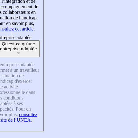
 l’intégration et de
’accompagnement de
s collaborateurs en
tuation de handicap.
ur en savoir plus,
nsultez cet article
.
treprise adaptée
Qu'est-ce qu'une
entreprise adaptée
?
entreprise adaptée
rmet à un travailleur
 situation de
ndicap d'exercer
e activité
ofessionnelle dans
s conditions
aptées à ses
pacités. Pour en
voir plus,
consultez
 site de l’UNEA
.