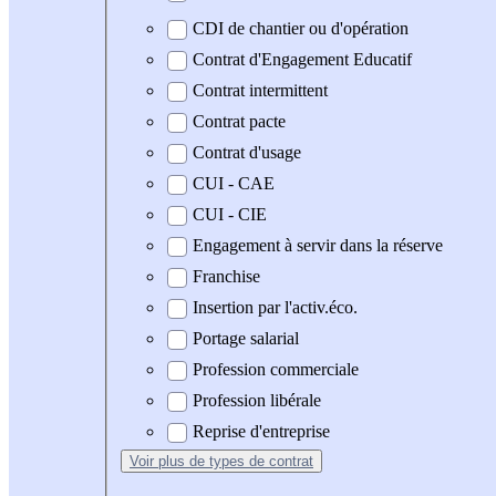
CDI de chantier ou d'opération
Contrat d'Engagement Educatif
Contrat intermittent
Contrat pacte
Contrat d'usage
CUI - CAE
CUI - CIE
Engagement à servir dans la réserve
Franchise
Insertion par l'activ.éco.
Portage salarial
Profession commerciale
Profession libérale
Reprise d'entreprise
Voir plus
de types de contrat