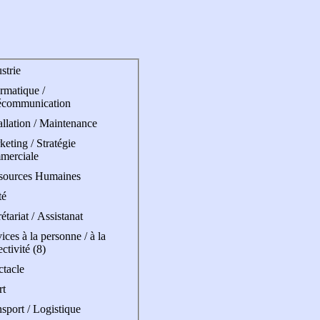
strie
rmatique /
écommunication
allation / Maintenance
eting / Stratégie
merciale
sources Humaines
té
étariat / Assistanat
ices à la personne / à la
ectivité (8)
ctacle
rt
sport / Logistique