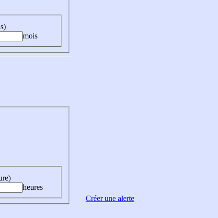
s)
mois
ure)
heures
Créer une alerte