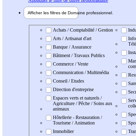
Appliquer
le filtre de durée hebdomadaire
Afficher les filtres de
Domaine pro
fessionnel
Domaine professionel
Achats / Comptabilité / Gestion
Indu
Arts / Artisanat d'art
Info
Tél
Banque / Assurance
Inst
Bâtiment / Travaux Publics
Mark
Commerce / Vente
com
Communication / Multimédia
Res
Conseil / Etudes
San
Direction d'entreprise
Secr
Espaces verts et naturels /
Serv
Agriculture / Pêche / Soins aux
coll
animaux
Spe
Hôtellerie - Restauration /
Tourisme / Animation
Spo
Immobilier
Tran