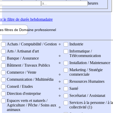
heures
er
le filtre de durée hebdomadaire
les filtres de
Domaine pro
fessionnel
ne professionel
Achats / Comptabilité / Gestion
Industrie
Arts / Artisanat d'art
Informatique /
Télécommunication
Banque / Assurance
Installation / Maintenance
Bâtiment / Travaux Publics
Marketing / Stratégie
Commerce / Vente
commerciale
Communication / Multimédia
Ressources Humaines
Conseil / Etudes
Santé
Direction d'entreprise
Secrétariat / Assistanat
Espaces verts et naturels /
Services à la personne / à l
Agriculture / Pêche / Soins aux
collectivité (1)
animaux