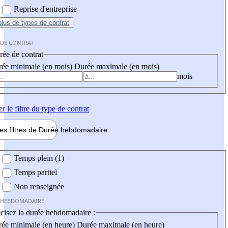
Reprise d'entreprise
plus
de types de contrat
 DE CONTRAT
ée de contrat
ée minimale (en mois)
Durée maximale (en mois)
mois
er
le filtre du type de contrat
les filtres de
Durée hebdo
madaire
 hebdomadaire
Temps plein (1)
Temps partiel
Non renseignée
 HEBDOMADAIRE
cisez la durée hebdomadaire :
ée minimale (en heure)
Durée maximale (en heure)