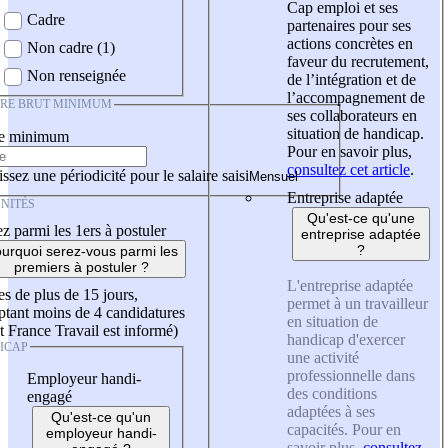
Cap emploi et ses
Cadre
partenaires pour ses
actions concrètes en
Non cadre (1)
faveur du recrutement,
Non renseignée
de l’intégration et de
l’accompagnement de
IRE BRUT MINIMUM
ses collaborateurs en
situation de handicap.
re minimum
Pour en savoir plus,
consultez cet article
.
ssez une périodicité pour le salaire saisi
Entreprise adaptée
NITÉS
Qu'est-ce qu'une
z parmi les 1ers à postuler
entreprise adaptée
?
urquoi serez-vous parmi les
premiers à postuler ?
L'entreprise adaptée
es de plus de 15 jours,
permet à un travailleur
tant moins de 4 candidatures
en situation de
t France Travail est informé)
handicap d'exercer
ICAP
une activité
professionnelle dans
Employeur handi-
des conditions
engagé
adaptées à ses
Qu'est-ce qu'un
capacités. Pour en
employeur handi-
savoir plus,
consultez