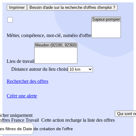
Imprimer
Besoin d'aide sur la recherche d'offres d'emploi ?
Métier, compétence, mot-clé, numéro d'offre
Lieu de travail
Distance autour du lieu choisi
Rechercher
des offres
Créer une alerte
Qui sont n
icher uniquement
 offres France Travail
Cette action recharge la liste des offres
les filtres de
Date de création
de l'offre