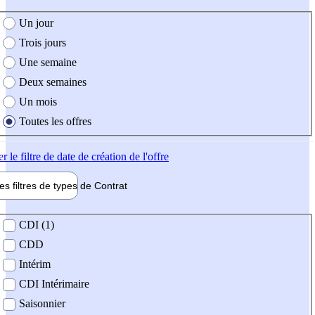
e création de l'offre
Un jour
Trois jours
Une semaine
Deux semaines
Un mois
Toutes les offres
er
le filtre de date de création de l'offre
les filtres de types de
Contrat
de contrat
CDI (1)
CDD
Intérim
CDI Intérimaire
Saisonnier