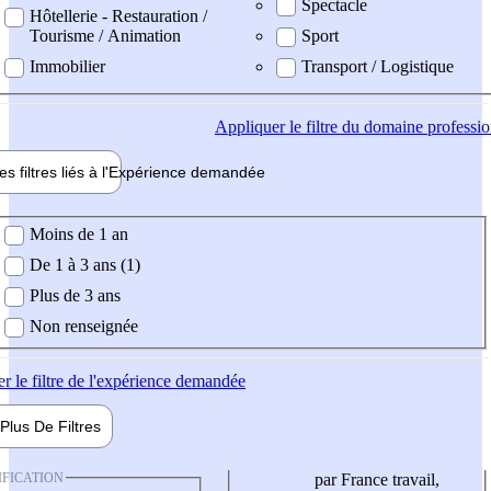
Spectacle
Hôtellerie - Restauration /
Tourisme / Animation
Sport
Immobilier
Transport / Logistique
Appliquer
le filtre du domaine professi
es filtres liés à l'
Expérience
demandée
ience demandée
Moins de 1 an
De 1 à 3 ans (1)
Plus de 3 ans
Non renseignée
er
le filtre de l'expérience demandée
Plus De
Filtres
IFICATION
par France travail,