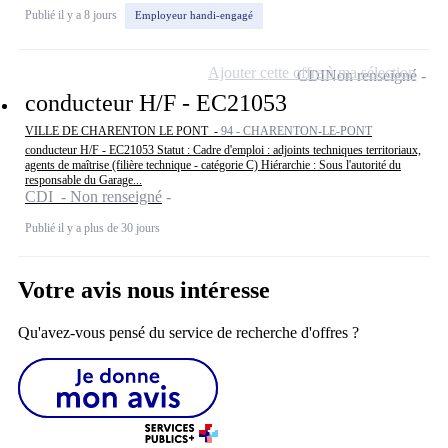
Publié il y a 8 jours
Employeur handi-engagé
Ajouter cette offre à ma sélection
CDI
Non renseigné
conducteur H/F - EC21053
VILLE DE CHARENTON LE PONT -
94 - CHARENTON-LE-PONT
conducteur H/F - EC21053 Statut : Cadre d'emploi : adjoints techniques territoriaux,
agents de maîtrise (filière technique - catégorie C) Hiérarchie : Sous l'autorité du
responsable du Garage...
CDI - Non renseigné
Publié il y a plus de 30 jours
Votre avis nous intéresse
Qu'avez-vous pensé du service de recherche d'offres ?