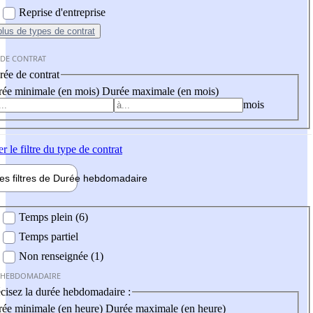
Reprise d'entreprise
plus
de types de contrat
 DE CONTRAT
ée de contrat
ée minimale (en mois)
Durée maximale (en mois)
mois
er
le filtre du type de contrat
les filtres de
Durée hebdo
madaire
 hebdomadaire
Temps plein (6)
Temps partiel
Non renseignée (1)
 HEBDOMADAIRE
cisez la durée hebdomadaire :
ée minimale (en heure)
Durée maximale (en heure)