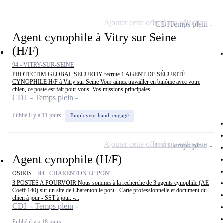
Ajouter cette offre à ma sélection
CDI
Temps plein
Agent cynophile à Vitry sur Seine
(H/F)
94 - VITRY-SUR-SEINE
PROTECTIM GLOBAL SECURTIY recrute 1 AGENT DE SÉCURITÉ
CYNOPHILE H/F à Vitry sur Seine Vous aimez travailler en binôme avec votre
chien, ce poste est fait pour vous. Vos missions principales...
CDI - Temps plein
Publié il y a 11 jours
Employeur handi-engagé
Ajouter cette offre à ma sélection
CDI
Temps plein
Agent cynophile (H/F)
OSIRIS -
94 - CHARENTON LE PONT
3 POSTES A POURVOIR Nous sommes à la recherche de 3 agents cynophile (AE
Coeff 140) sur un site de Charenton le pont - Carte professionnelle et document du
chien à jour - SST à jour. -...
CDI - Temps plein
Publié il y a 18 jours