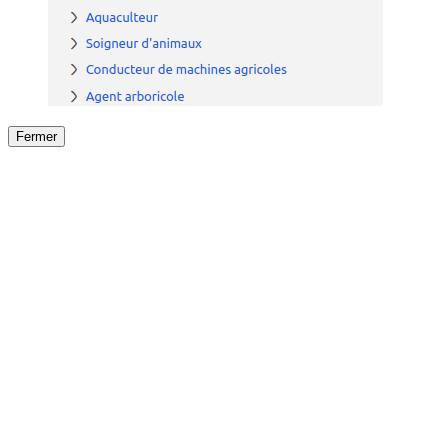
Fermer
Fermer
le détail de l'offre
/
Offre
sur
Offre précéden