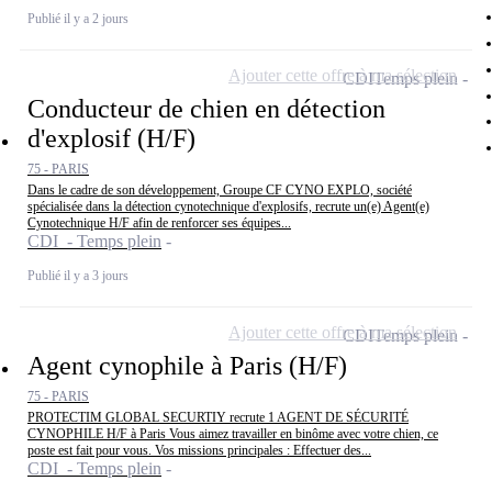
Publié il y a 2 jours
Ajouter cette offre à ma sélection
CDI
Temps plein
Conducteur de chien en détection
d'explosif (H/F)
75 - PARIS
Dans le cadre de son développement, Groupe CF CYNO EXPLO, société
spécialisée dans la détection cynotechnique d'explosifs, recrute un(e) Agent(e)
Cynotechnique H/F afin de renforcer ses équipes...
CDI - Temps plein
Publié il y a 3 jours
Ajouter cette offre à ma sélection
CDI
Temps plein
Agent cynophile à Paris (H/F)
75 - PARIS
PROTECTIM GLOBAL SECURTIY recrute 1 AGENT DE SÉCURITÉ
CYNOPHILE H/F à Paris Vous aimez travailler en binôme avec votre chien, ce
poste est fait pour vous. Vos missions principales : Effectuer des...
CDI - Temps plein