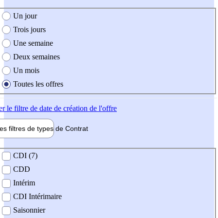
e création de l'offre
Un jour
Trois jours
Une semaine
Deux semaines
Un mois
Toutes les offres
er
le filtre de date de création de l'offre
les filtres de types de
Contrat
de contrat
CDI (7)
CDD
Intérim
CDI Intérimaire
Saisonnier