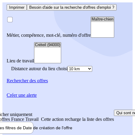
Imprimer
Besoin d'aide sur la recherche d'offres d'emploi ?
Métier, compétence, mot-clé, numéro d'offre
Lieu de travail
Distance autour du lieu choisi
Rechercher
des offres
Créer une alerte
Qui sont n
icher uniquement
 offres France Travail
Cette action recharge la liste des offres
les filtres de
Date de création
de l'offre