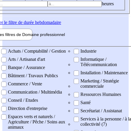
heures
er
le filtre de durée hebdomadaire
les filtres de
Domaine pro
fessionnel
ne professionel
Achats / Comptabilité / Gestion
Industrie
Arts / Artisanat d'art
Informatique /
Télécommunication
Banque / Assurance
Installation / Maintenance
Bâtiment / Travaux Publics
Marketing / Stratégie
Commerce / Vente
commerciale
Communication / Multimédia
Ressources Humaines
Conseil / Etudes
Santé
Direction d'entreprise
Secrétariat / Assistanat
Espaces verts et naturels /
Services à la personne / à l
Agriculture / Pêche / Soins aux
collectivité (7)
animaux