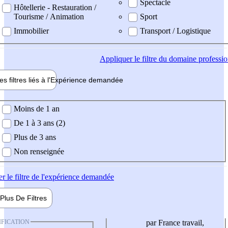
Spectacle
Hôtellerie - Restauration /
Tourisme / Animation
Sport
Immobilier
Transport / Logistique
Appliquer
le filtre du domaine professi
es filtres liés à l'
Expérience
demandée
ience demandée
Moins de 1 an
De 1 à 3 ans (2)
Plus de 3 ans
Non renseignée
er
le filtre de l'expérience demandée
Plus De
Filtres
IFICATION
par France travail,