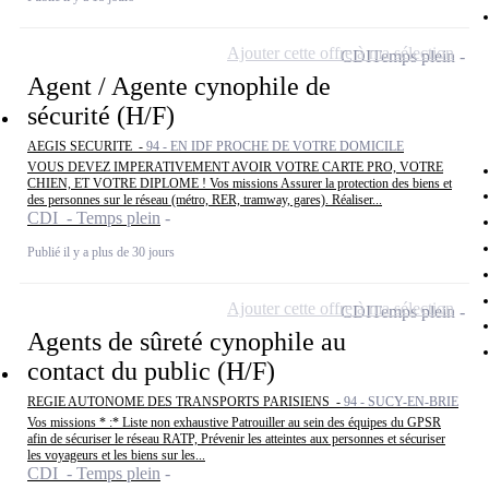
Ajouter cette offre à ma sélection
CDI
Temps plein
Agent / Agente cynophile de
sécurité (H/F)
AEGIS SECURITE -
94 - EN IDF PROCHE DE VOTRE DOMICILE
VOUS DEVEZ IMPERATIVEMENT AVOIR VOTRE CARTE PRO, VOTRE
CHIEN, ET VOTRE DIPLOME ! Vos missions Assurer la protection des biens et
des personnes sur le réseau (métro, RER, tramway, gares). Réaliser...
CDI - Temps plein
Publié il y a plus de 30 jours
Ajouter cette offre à ma sélection
CDI
Temps plein
Agents de sûreté cynophile au
contact du public (H/F)
REGIE AUTONOME DES TRANSPORTS PARISIENS -
94 - SUCY-EN-BRIE
Vos missions * :* Liste non exhaustive Patrouiller au sein des équipes du GPSR
afin de sécuriser le réseau RATP, Prévenir les atteintes aux personnes et sécuriser
les voyageurs et les biens sur les...
CDI - Temps plein