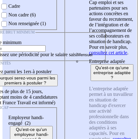
Cap emploi et ses
Cadre
partenaires pour ses
actions concrètes en
Non cadre (6)
faveur du recrutement,
Non renseignée (1)
de l’intégration et de
l’accompagnement de
IRE BRUT MINIMUM
ses collaborateurs en
situation de handicap.
re minimum
Pour en savoir plus,
consultez cet article
.
ssez une périodicité pour le salaire saisi
Entreprise adaptée
NITÉS
Qu'est-ce qu'une
z parmi les 1ers à postuler
entreprise adaptée
?
urquoi serez-vous parmi les
premiers à postuler ?
L'entreprise adaptée
es de plus de 15 jours,
permet à un travailleur
tant moins de 4 candidatures
en situation de
t France Travail est informé)
handicap d'exercer
ICAP
une activité
professionnelle dans
Employeur handi-
des conditions
engagé (2)
adaptées à ses
Qu'est-ce qu'un
capacités. Pour en
employeur handi-
savoir plus,
consultez