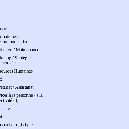
strie
rmatique /
écommunication
allation / Maintenance
eting / Stratégie
merciale
sources Humaines
té
étariat / Assistanat
ices à la personne / à la
ectivité (3)
ctacle
rt
sport / Logistique