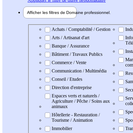
Appliquer
le filtre de durée hebdomadaire
Afficher les filtres de
Domaine pro
fessionnel
Domaine professionel
Achats / Comptabilité / Gestion
Indu
Arts / Artisanat d'art
Info
Tél
Banque / Assurance
Inst
Bâtiment / Travaux Publics
Mark
Commerce / Vente
com
Communication / Multimédia
Res
Conseil / Etudes
San
Direction d'entreprise
Secr
Espaces verts et naturels /
Serv
Agriculture / Pêche / Soins aux
coll
animaux
Spe
Hôtellerie - Restauration /
Tourisme / Animation
Spo
Immobilier
Tran