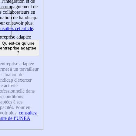
 l’intégration et de
’accompagnement de
s collaborateurs en
tuation de handicap.
ur en savoir plus,
nsultez cet article
.
treprise adaptée
Qu'est-ce qu'une
entreprise adaptée
?
entreprise adaptée
rmet à un travailleur
 situation de
ndicap d'exercer
e activité
ofessionnelle dans
s conditions
aptées à ses
pacités. Pour en
voir plus,
consultez
 site de l’UNEA
.