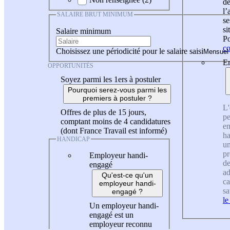
de
l
SALAIRE BRUT MINIMUM
se
si
Salaire minimum
Po
co
Choisissez une périodicité pour le salaire saisi
En
OPPORTUNITÉS
Soyez parmi les 1ers à postuler
Pourquoi serez-vous parmi les
premiers à postuler ?
L'
Offres de plus de 15 jours,
pe
comptant moins de 4 candidatures
en
(dont France Travail est informé)
ha
HANDICAP
un
pr
Employeur handi-
de
engagé
ad
Qu'est-ce qu'un
ca
employeur handi-
sa
engagé ?
le
Un employeur handi-
engagé est un
employeur reconnu