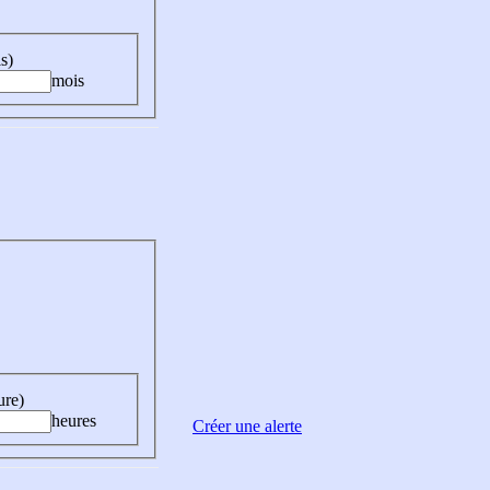
s)
mois
ure)
heures
Créer une alerte