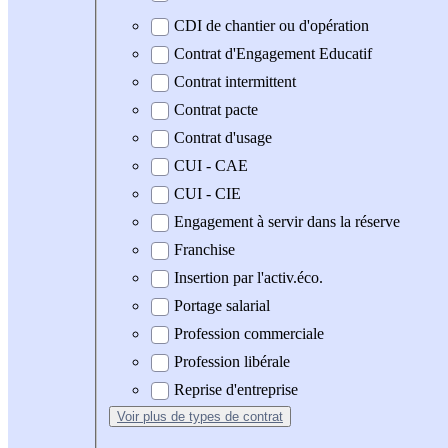
CDI de chantier ou d'opération
Contrat d'Engagement Educatif
Contrat intermittent
Contrat pacte
Contrat d'usage
CUI - CAE
CUI - CIE
Engagement à servir dans la réserve
Franchise
Insertion par l'activ.éco.
Portage salarial
Profession commerciale
Profession libérale
Reprise d'entreprise
Voir plus
de types de contrat