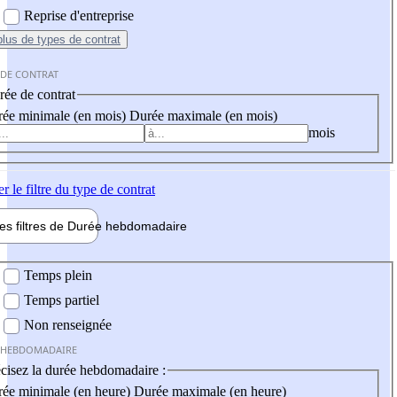
Reprise d'entreprise
plus
de types de contrat
 DE CONTRAT
ée de contrat
ée minimale (en mois)
Durée maximale (en mois)
mois
er
le filtre du type de contrat
les filtres de
Durée hebdo
madaire
 hebdomadaire
Temps plein
Temps partiel
Non renseignée
 HEBDOMADAIRE
cisez la durée hebdomadaire :
ée minimale (en heure)
Durée maximale (en heure)