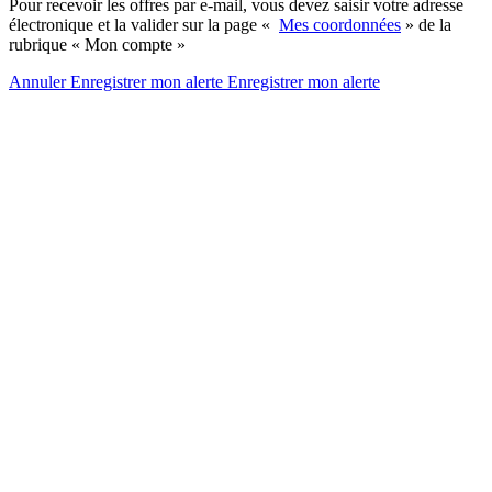
Pour recevoir les offres par e-mail, vous devez saisir votre adresse
électronique et la valider sur la page «
Mes coordonnées
» de la
rubrique « Mon compte »
Annuler
Enregistrer mon alerte
Enregistrer
mon alerte