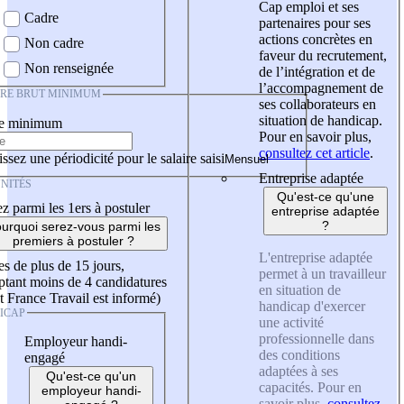
Cap emploi et ses
Cadre
partenaires pour ses
actions concrètes en
Non cadre
faveur du recrutement,
Non renseignée
de l’intégration et de
l’accompagnement de
IRE BRUT MINIMUM
ses collaborateurs en
situation de handicap.
re minimum
Pour en savoir plus,
consultez cet article
.
ssez une périodicité pour le salaire saisi
Entreprise adaptée
NITÉS
Qu'est-ce qu'une
z parmi les 1ers à postuler
entreprise adaptée
?
urquoi serez-vous parmi les
premiers à postuler ?
L'entreprise adaptée
es de plus de 15 jours,
permet à un travailleur
tant moins de 4 candidatures
en situation de
t France Travail est informé)
handicap d'exercer
ICAP
une activité
professionnelle dans
Employeur handi-
des conditions
engagé
adaptées à ses
Qu'est-ce qu'un
capacités. Pour en
employeur handi-
savoir plus,
consultez