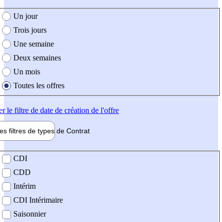
e création de l'offre
Un jour
Trois jours
Une semaine
Deux semaines
Un mois
Toutes les offres
er
le filtre de date de création de l'offre
les filtres de types de
Contrat
de contrat
CDI
CDD
Intérim
CDI Intérimaire
Saisonnier