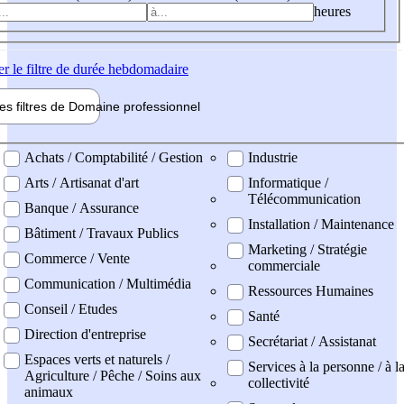
heures
er
le filtre de durée hebdomadaire
les filtres de
Domaine pro
fessionnel
ne professionel
Achats / Comptabilité / Gestion
Industrie
Arts / Artisanat d'art
Informatique /
Télécommunication
Banque / Assurance
Installation / Maintenance
Bâtiment / Travaux Publics
Marketing / Stratégie
Commerce / Vente
commerciale
Communication / Multimédia
Ressources Humaines
Conseil / Etudes
Santé
Direction d'entreprise
Secrétariat / Assistanat
Espaces verts et naturels /
Services à la personne / à l
Agriculture / Pêche / Soins aux
collectivité
animaux