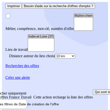
Imprimer
Besoin d'aide sur la recherche d'offres d'emploi ?
Métier, compétence, mot-clé, numéro d'offre
Lieu de travail
Distance autour du lieu choisi
Rechercher
des offres
Créer une alerte
Qui sont n
icher uniquement
 offres France Travail
Cette action recharge la liste des offres
les filtres de
Date de création
de l'offre