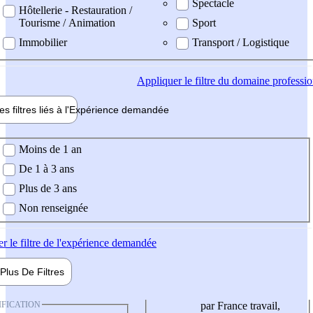
Spectacle
Hôtellerie - Restauration /
Tourisme / Animation
Sport
Immobilier
Transport / Logistique
Appliquer
le filtre du domaine professi
es filtres liés à l'
Expérience
demandée
ience demandée
Moins de 1 an
De 1 à 3 ans
Plus de 3 ans
Non renseignée
er
le filtre de l'expérience demandée
Plus De
Filtres
IFICATION
par France travail,