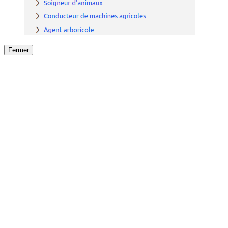
Fermer
Fermer
le détail de l'offre
/
Offre
sur
Offre précéden