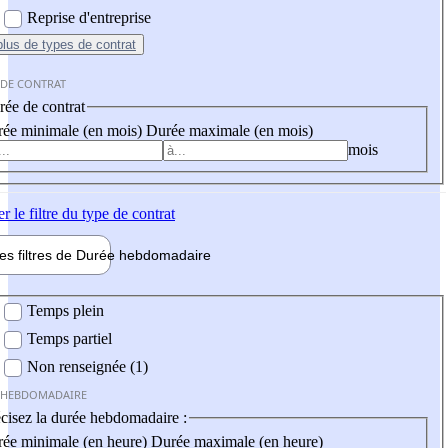
Reprise d'entreprise
plus
de types de contrat
 DE CONTRAT
ée de contrat
ée minimale (en mois)
Durée maximale (en mois)
mois
er
le filtre du type de contrat
les filtres de
Durée hebdo
madaire
 hebdomadaire
Temps plein
Temps partiel
Non renseignée (1)
 HEBDOMADAIRE
cisez la durée hebdomadaire :
ée minimale (en heure)
Durée maximale (en heure)