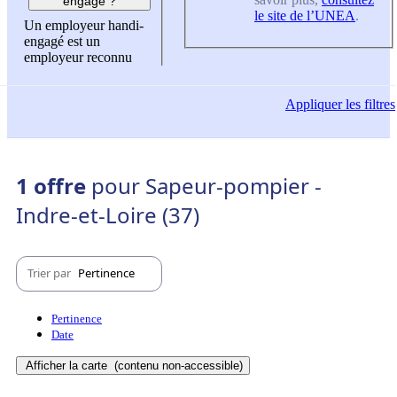
engagé ?
le site de l’UNEA
.
Un employeur handi-
engagé est un
employeur reconnu
Appliquer
les filtres
1 offre
pour Sapeur-pompier -
Indre-et-Loire (37)
Trier par
Pertinence
Pertinence
Date
Afficher la carte
(contenu non-accessible)