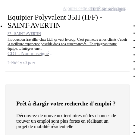
Ajouter cette offre à ma sélection
CDI
Non renseigné
Equipier Polyvalent 35H (H/F) -
SAINT-AVERTIN
37 - SAINT-AVERTIN
IntroductionTravailler chez Lidl, ça vaut le coup. C'est permettre à nos clients d'avoir
la meilleure expérience possible dans nos supermarchés ! En rejoignant notre
équipe, tu intègres une...
CDI - Non renseigné
Publié il y a 3 jours
Prêt à élargir votre recherche d’emploi ?
Découvrez de nouveaux territoires où les chances de
trouver un emploi sont plus fortes en réalisant un
projet de mobilité résidentielle