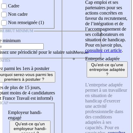
Cap emploi et ses
Cadre
partenaires pour ses
actions concrètes en
Non cadre
faveur du recrutement,
Non renseignée (1)
de l’intégration et de
l’accompagnement de
IRE BRUT MINIMUM
ses collaborateurs en
situation de handicap.
re minimum
Pour en savoir plus,
consultez cet article
.
ssez une périodicité pour le salaire saisi
Entreprise adaptée
NITÉS
Qu'est-ce qu'une
z parmi les 1ers à postuler
entreprise adaptée
?
urquoi serez-vous parmi les
premiers à postuler ?
L'entreprise adaptée
es de plus de 15 jours,
permet à un travailleur
tant moins de 4 candidatures
en situation de
t France Travail est informé)
handicap d'exercer
ICAP
une activité
professionnelle dans
Employeur handi-
des conditions
engagé
adaptées à ses
Qu'est-ce qu'un
capacités. Pour en
employeur handi-
savoir plus,
consultez