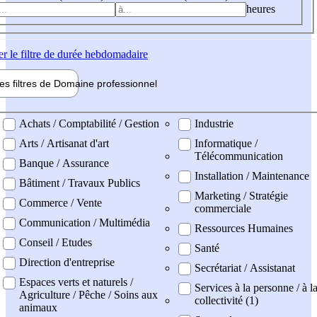
heures
er
le filtre de durée hebdomadaire
les filtres de
Domaine pro
fessionnel
ne professionel
Achats / Comptabilité / Gestion
Industrie
Arts / Artisanat d'art
Informatique /
Télécommunication
Banque / Assurance
Installation / Maintenance
Bâtiment / Travaux Publics
Marketing / Stratégie
Commerce / Vente
commerciale
Communication / Multimédia
Ressources Humaines
Conseil / Etudes
Santé
Direction d'entreprise
Secrétariat / Assistanat
Espaces verts et naturels /
Services à la personne / à l
Agriculture / Pêche / Soins aux
collectivité (1)
animaux