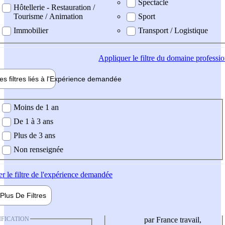
Spectacle
Hôtellerie - Restauration /
Tourisme / Animation
Sport
Immobilier
Transport / Logistique
Appliquer
le filtre du domaine professi
es filtres liés à l'
Expérience
demandée
ience demandée
Moins de 1 an
De 1 à 3 ans
Plus de 3 ans
Non renseignée
er
le filtre de l'expérience demandée
Plus De
Filtres
IFICATION
par France travail,