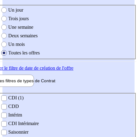
e création de l'offre
Un jour
Trois jours
Une semaine
Deux semaines
Un mois
Toutes les offres
er
le filtre de date de création de l'offre
les filtres de types de
Contrat
de contrat
CDI (1)
CDD
Intérim
CDI Intérimaire
Saisonnier