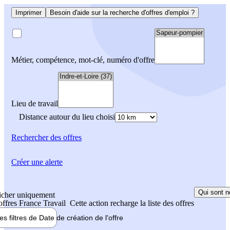
Imprimer
Besoin d'aide sur la recherche d'offres d'emploi ?
Métier, compétence, mot-clé, numéro d'offre
Lieu de travail
Distance autour du lieu choisi
Rechercher
des offres
Créer une alerte
Qui sont n
icher uniquement
 offres France Travail
Cette action recharge la liste des offres
les filtres de
Date de création
de l'offre