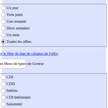
e création de l'offre
Un jour
Trois jours
Une semaine
Deux semaines
Un mois
Toutes les offres
er
le filtre de date de création de l'offre
les filtres de types de
Contrat
de contrat
CDI
CDD
Intérim
CDI Intérimaire
Saisonnier