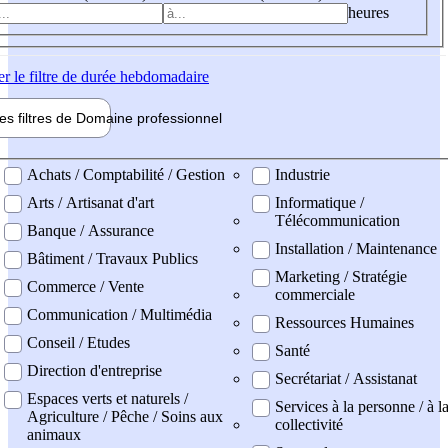
heures
er
le filtre de durée hebdomadaire
les filtres de
Domaine pro
fessionnel
ne professionel
Achats / Comptabilité / Gestion
Industrie
Arts / Artisanat d'art
Informatique /
Télécommunication
Banque / Assurance
Installation / Maintenance
Bâtiment / Travaux Publics
Marketing / Stratégie
Commerce / Vente
commerciale
Communication / Multimédia
Ressources Humaines
Conseil / Etudes
Santé
Direction d'entreprise
Secrétariat / Assistanat
Espaces verts et naturels /
Services à la personne / à l
Agriculture / Pêche / Soins aux
collectivité
animaux