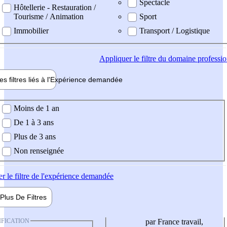
Spectacle
Hôtellerie - Restauration /
Tourisme / Animation
Sport
Immobilier
Transport / Logistique
Appliquer
le filtre du domaine professi
es filtres liés à l'
Expérience
demandée
ience demandée
Moins de 1 an
De 1 à 3 ans
Plus de 3 ans
Non renseignée
er
le filtre de l'expérience demandée
Plus De
Filtres
IFICATION
par France travail,