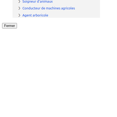
Fermer
Fermer
le détail de l'offre
/
Offre
sur
Offre précéden