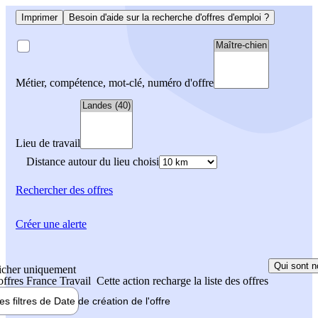
Imprimer
Besoin d'aide sur la recherche d'offres d'emploi ?
Métier, compétence, mot-clé, numéro d'offre
Lieu de travail
Distance autour du lieu choisi
Rechercher
des offres
Créer une alerte
Qui sont n
icher uniquement
 offres France Travail
Cette action recharge la liste des offres
les filtres de
Date de création
de l'offre