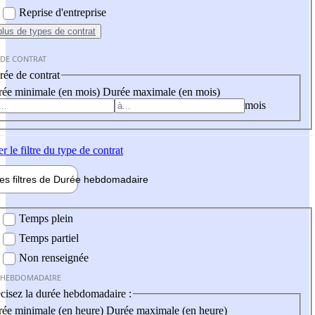
Reprise d'entreprise
plus
de types de contrat
 DE CONTRAT
ée de contrat
ée minimale (en mois)
Durée maximale (en mois)
mois
er
le filtre du type de contrat
les filtres de
Durée hebdo
madaire
 hebdomadaire
Temps plein
Temps partiel
Non renseignée
 HEBDOMADAIRE
cisez la durée hebdomadaire :
ée minimale (en heure)
Durée maximale (en heure)