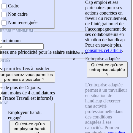
Cap emploi et ses
Cadre
partenaires pour ses
actions concrètes en
Non cadre
faveur du recrutement,
Non renseignée
de l’intégration et de
l’accompagnement de
IRE BRUT MINIMUM
ses collaborateurs en
situation de handicap.
re minimum
Pour en savoir plus,
consultez cet article
.
ssez une périodicité pour le salaire saisi
Entreprise adaptée
NITÉS
Qu'est-ce qu'une
z parmi les 1ers à postuler
entreprise adaptée
?
urquoi serez-vous parmi les
premiers à postuler ?
L'entreprise adaptée
es de plus de 15 jours,
permet à un travailleur
tant moins de 4 candidatures
en situation de
t France Travail est informé)
handicap d'exercer
ICAP
une activité
professionnelle dans
Employeur handi-
des conditions
engagé
adaptées à ses
Qu'est-ce qu'un
capacités. Pour en
employeur handi-
savoir plus,
consultez