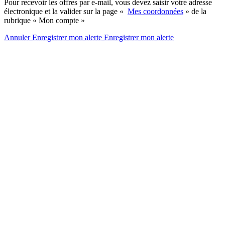
Pour recevoir les offres par e-mail, vous devez saisir votre adresse
électronique et la valider sur la page «
Mes coordonnées
» de la
rubrique « Mon compte »
Annuler
Enregistrer mon alerte
Enregistrer
mon alerte