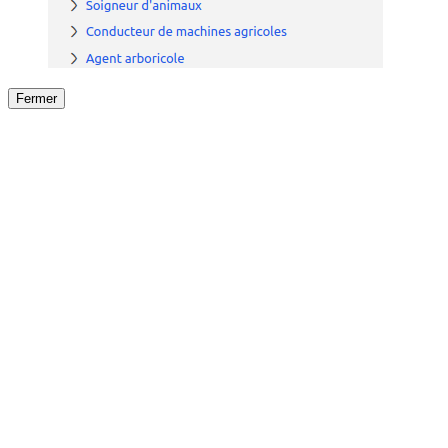
Fermer
Fermer
le détail de l'offre
/
Offre
sur
Offre précéden