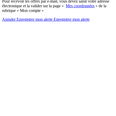
Pour recevoir les offres par e-mail, vous devez saisir votre adresse
électronique et la valider sur la page «
Mes coordonnées
» de la
rubrique « Mon compte »
Annuler
Enregistrer mon alerte
Enregistrer
mon alerte