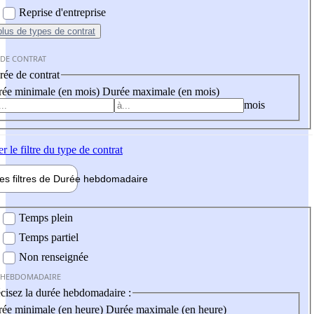
Reprise d'entreprise
plus
de types de contrat
 DE CONTRAT
ée de contrat
ée minimale (en mois)
Durée maximale (en mois)
mois
er
le filtre du type de contrat
les filtres de
Durée hebdo
madaire
 hebdomadaire
Temps plein
Temps partiel
Non renseignée
 HEBDOMADAIRE
cisez la durée hebdomadaire :
ée minimale (en heure)
Durée maximale (en heure)