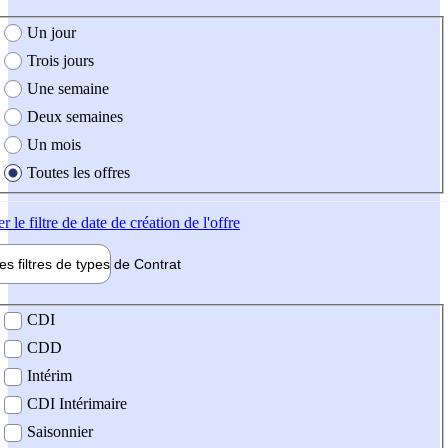
e création de l'offre
Un jour
Trois jours
Une semaine
Deux semaines
Un mois
Toutes les offres
er
le filtre de date de création de l'offre
les filtres de types de
Contrat
de contrat
CDI
CDD
Intérim
CDI Intérimaire
Saisonnier