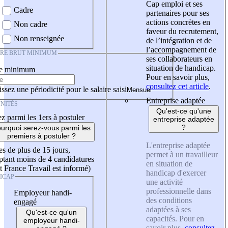
Cap emploi et ses
Cadre
partenaires pour ses
actions concrètes en
Non cadre
faveur du recrutement,
Non renseignée
de l’intégration et de
l’accompagnement de
IRE BRUT MINIMUM
ses collaborateurs en
situation de handicap.
re minimum
Pour en savoir plus,
consultez cet article
.
ssez une périodicité pour le salaire saisi
Entreprise adaptée
NITÉS
Qu'est-ce qu'une
z parmi les 1ers à postuler
entreprise adaptée
?
urquoi serez-vous parmi les
premiers à postuler ?
L'entreprise adaptée
es de plus de 15 jours,
permet à un travailleur
tant moins de 4 candidatures
en situation de
t France Travail est informé)
handicap d'exercer
ICAP
une activité
professionnelle dans
Employeur handi-
des conditions
engagé
adaptées à ses
Qu'est-ce qu'un
capacités. Pour en
employeur handi-
savoir plus,
consultez