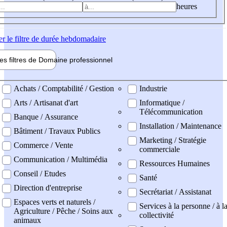
heures
er
le filtre de durée hebdomadaire
les filtres de
Domaine pro
fessionnel
ne professionel
Achats / Comptabilité / Gestion
Industrie
Arts / Artisanat d'art
Informatique /
Télécommunication
Banque / Assurance
Installation / Maintenance
Bâtiment / Travaux Publics
Marketing / Stratégie
Commerce / Vente
commerciale
Communication / Multimédia
Ressources Humaines
Conseil / Etudes
Santé
Direction d'entreprise
Secrétariat / Assistanat
Espaces verts et naturels /
Services à la personne / à l
Agriculture / Pêche / Soins aux
collectivité
animaux