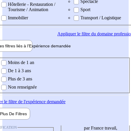
Spectacle
Hôtellerie - Restauration /
Tourisme / Animation
Sport
Immobilier
Transport / Logistique
Appliquer
le filtre du domaine professi
es filtres liés à l'
Expérience
demandée
ience demandée
Moins de 1 an
De 1 à 3 ans
Plus de 3 ans
Non renseignée
er
le filtre de l'expérience demandée
Plus De
Filtres
IFICATION
par France travail,