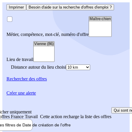
Imprimer
Besoin d'aide sur la recherche d'offres d'emploi ?
Métier, compétence, mot-clé, numéro d'offre
Lieu de travail
Distance autour du lieu choisi
Rechercher
des offres
Créer une alerte
Qui sont n
icher uniquement
 offres France Travail
Cette action recharge la liste des offres
les filtres de
Date de création
de l'offre