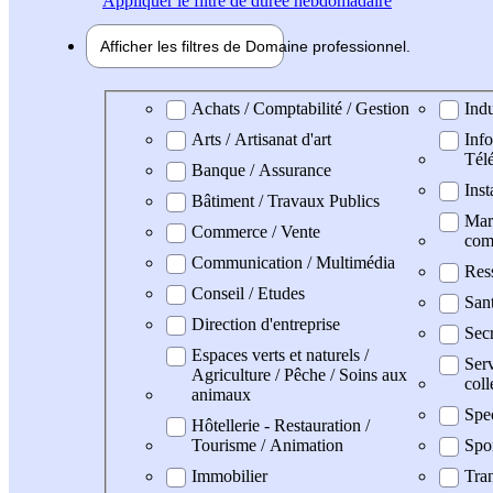
Appliquer
le filtre de durée hebdomadaire
Afficher les filtres de
Domaine pro
fessionnel
Domaine professionel
Achats / Comptabilité / Gestion
Indu
Arts / Artisanat d'art
Info
Tél
Banque / Assurance
Inst
Bâtiment / Travaux Publics
Mark
Commerce / Vente
com
Communication / Multimédia
Res
Conseil / Etudes
San
Direction d'entreprise
Secr
Espaces verts et naturels /
Serv
Agriculture / Pêche / Soins aux
coll
animaux
Spe
Hôtellerie - Restauration /
Tourisme / Animation
Spo
Immobilier
Tran