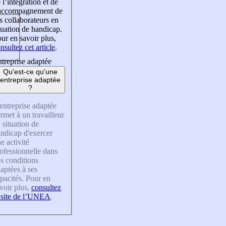
 l’intégration et de
’accompagnement de
s collaborateurs en
tuation de handicap.
ur en savoir plus,
nsultez cet article
.
treprise adaptée
Qu'est-ce qu'une
entreprise adaptée
?
entreprise adaptée
rmet à un travailleur
 situation de
ndicap d'exercer
e activité
ofessionnelle dans
s conditions
aptées à ses
pacités. Pour en
voir plus,
consultez
 site de l’UNEA
.