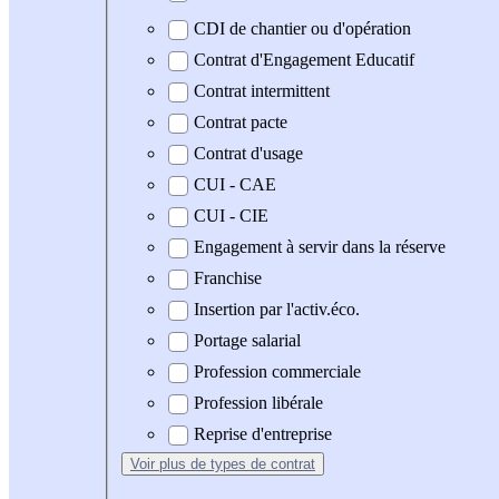
CDI de chantier ou d'opération
Contrat d'Engagement Educatif
Contrat intermittent
Contrat pacte
Contrat d'usage
CUI - CAE
CUI - CIE
Engagement à servir dans la réserve
Franchise
Insertion par l'activ.éco.
Portage salarial
Profession commerciale
Profession libérale
Reprise d'entreprise
Voir plus
de types de contrat