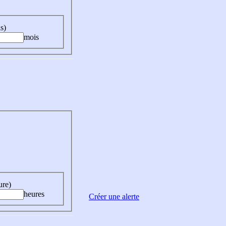
s)
mois
ure)
heures
Créer une alerte