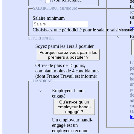
de
l
SALAIRE BRUT MINIMUM
se
si
Salaire minimum
Po
co
Choisissez une périodicité pour le salaire saisi
En
OPPORTUNITÉS
Soyez parmi les 1ers à postuler
Pourquoi serez-vous parmi les
premiers à postuler ?
L'
Offres de plus de 15 jours,
pe
comptant moins de 4 candidatures
en
(dont France Travail est informé)
ha
HANDICAP
un
pr
Employeur handi-
de
engagé
ad
Qu'est-ce qu'un
ca
employeur handi-
sa
engagé ?
le
Un employeur handi-
engagé est un
employeur reconnu