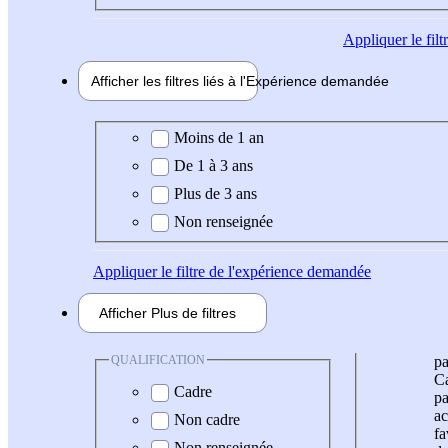
Appliquer
le fil
Afficher les filtres liés à l'
Expérience
demandée
Expérience demandée
Moins de 1 an
De 1 à 3 ans
Plus de 3 ans
Non renseignée
Appliquer
le filtre de l'expérience demandée
Afficher
Plus de
filtres
QUALIFICATION
pa
Ca
Cadre
pa
ac
Non cadre
fa
Non renseignée