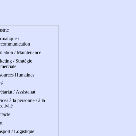
strie
rmatique /
écommunication
allation / Maintenance
eting / Stratégie
merciale
sources Humaines
té
étariat / Assistanat
ices à la personne / à la
ectivité
ctacle
rt
sport / Logistique