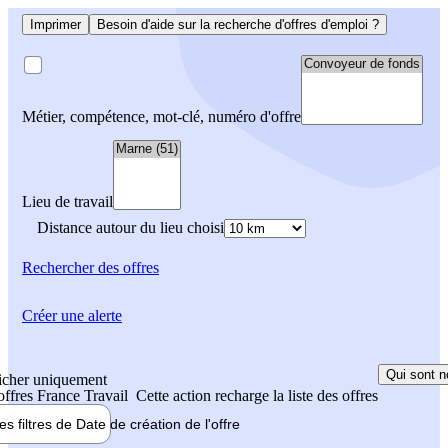
Imprimer
Besoin d'aide sur la recherche d'offres d'emploi ?
Métier, compétence, mot-clé, numéro d'offre
Lieu de travail
Distance autour du lieu choisi
Rechercher
des offres
Créer une alerte
Qui sont n
icher uniquement
 offres France Travail
Cette action recharge la liste des offres
les filtres de
Date de création
de l'offre