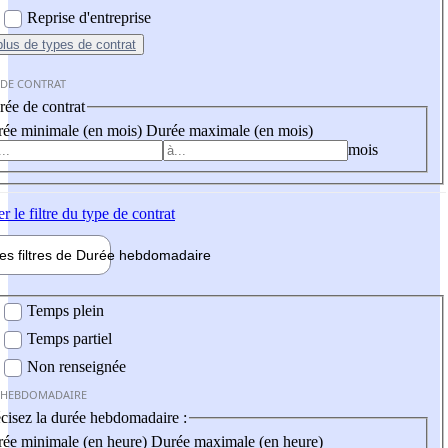
Reprise d'entreprise
plus
de types de contrat
 DE CONTRAT
ée de contrat
ée minimale (en mois)
Durée maximale (en mois)
mois
er
le filtre du type de contrat
les filtres de
Durée hebdo
madaire
 hebdomadaire
Temps plein
Temps partiel
Non renseignée
 HEBDOMADAIRE
cisez la durée hebdomadaire :
ée minimale (en heure)
Durée maximale (en heure)