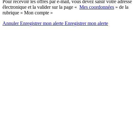
Pour recevoir les offres par e-mail, vous devez saisir votre adresse
électronique et la valider sur la page «
Mes coordonnées
» de la
rubrique « Mon compte »
Annuler
Enregistrer mon alerte
Enregistrer
mon alerte