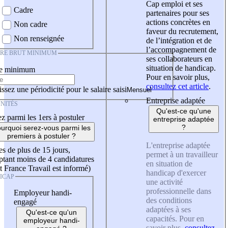
Cap emploi et ses
Cadre
partenaires pour ses
actions concrètes en
Non cadre
faveur du recrutement,
Non renseignée
de l’intégration et de
l’accompagnement de
IRE BRUT MINIMUM
ses collaborateurs en
situation de handicap.
re minimum
Pour en savoir plus,
consultez cet article
.
ssez une périodicité pour le salaire saisi
Entreprise adaptée
NITÉS
Qu'est-ce qu'une
z parmi les 1ers à postuler
entreprise adaptée
?
urquoi serez-vous parmi les
premiers à postuler ?
L'entreprise adaptée
es de plus de 15 jours,
permet à un travailleur
tant moins de 4 candidatures
en situation de
t France Travail est informé)
handicap d'exercer
ICAP
une activité
professionnelle dans
Employeur handi-
des conditions
engagé
adaptées à ses
Qu'est-ce qu'un
capacités. Pour en
employeur handi-
savoir plus,
consultez