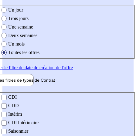
e création de l'offre
Un jour
Trois jours
Une semaine
Deux semaines
Un mois
Toutes les offres
er
le filtre de date de création de l'offre
les filtres de types de
Contrat
de contrat
CDI
CDD
Intérim
CDI Intérimaire
Saisonnier