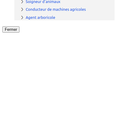
Fermer
Fermer
le détail de l'offre
/
Offre
sur
Offre précéden