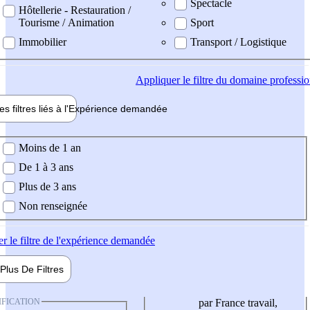
Spectacle
Hôtellerie - Restauration /
Tourisme / Animation
Sport
Immobilier
Transport / Logistique
Appliquer
le filtre du domaine professi
es filtres liés à l'
Expérience
demandée
ience demandée
Moins de 1 an
De 1 à 3 ans
Plus de 3 ans
Non renseignée
er
le filtre de l'expérience demandée
Plus De
Filtres
IFICATION
par France travail,