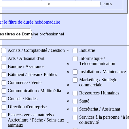
heures
er
le filtre de durée hebdomadaire
les filtres de
Domaine pro
fessionnel
ne professionel
Achats / Comptabilité / Gestion
Industrie
Arts / Artisanat d'art
Informatique /
Télécommunication
Banque / Assurance
Installation / Maintenance
Bâtiment / Travaux Publics
Marketing / Stratégie
Commerce / Vente
commerciale
Communication / Multimédia
Ressources Humaines
Conseil / Etudes
Santé
Direction d'entreprise
Secrétariat / Assistanat
Espaces verts et naturels /
Services à la personne / à l
Agriculture / Pêche / Soins aux
collectivité
animaux