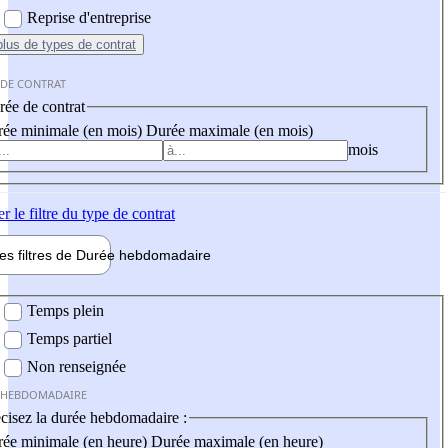
Reprise d'entreprise
plus
de types de contrat
 DE CONTRAT
ée de contrat
ée minimale (en mois)
Durée maximale (en mois)
mois
er
le filtre du type de contrat
les filtres de
Durée hebdo
madaire
 hebdomadaire
Temps plein
Temps partiel
Non renseignée
 HEBDOMADAIRE
cisez la durée hebdomadaire :
ée minimale (en heure)
Durée maximale (en heure)