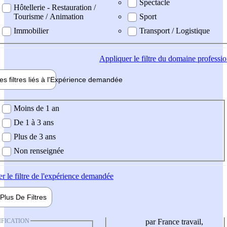
Spectacle
Hôtellerie - Restauration /
Tourisme / Animation
Sport
Immobilier
Transport / Logistique
Appliquer
le filtre du domaine professi
es filtres liés à l'
Expérience
demandée
ience demandée
Moins de 1 an
De 1 à 3 ans
Plus de 3 ans
Non renseignée
er
le filtre de l'expérience demandée
Plus De
Filtres
IFICATION
par France travail,