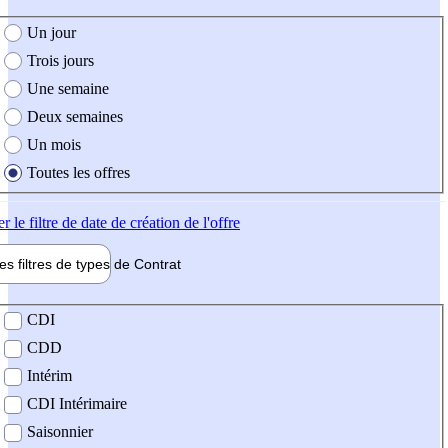
e création de l'offre
Un jour
Trois jours
Une semaine
Deux semaines
Un mois
Toutes les offres
er
le filtre de date de création de l'offre
les filtres de types de
Contrat
de contrat
CDI
CDD
Intérim
CDI Intérimaire
Saisonnier