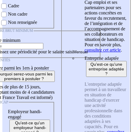
Cap emploi et ses
Cadre
partenaires pour ses
actions concrètes en
Non cadre
faveur du recrutement,
Non renseignée
de l’intégration et de
l’accompagnement de
IRE BRUT MINIMUM
ses collaborateurs en
situation de handicap.
re minimum
Pour en savoir plus,
consultez cet article
.
ssez une périodicité pour le salaire saisi
Entreprise adaptée
NITÉS
Qu'est-ce qu'une
z parmi les 1ers à postuler
entreprise adaptée
?
urquoi serez-vous parmi les
premiers à postuler ?
L'entreprise adaptée
es de plus de 15 jours,
permet à un travailleur
tant moins de 4 candidatures
en situation de
t France Travail est informé)
handicap d'exercer
ICAP
une activité
professionnelle dans
Employeur handi-
des conditions
engagé
adaptées à ses
Qu'est-ce qu'un
capacités. Pour en
employeur handi-
savoir plus,
consultez