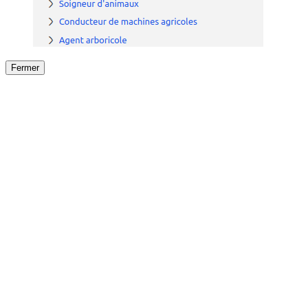
Fermer
Fermer
le détail de l'offre
/
Offre
sur
Offre précéden