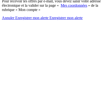
Pour recevoir les offres par e-mail, vous devez saisir votre adresse
électronique et la valider sur la page «
Mes coordonnées
» de la
rubrique « Mon compte »
Annuler
Enregistrer mon alerte
Enregistrer
mon alerte