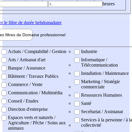
heures
er
le filtre de durée hebdomadaire
les filtres de
Domaine pro
fessionnel
ne professionel
Achats / Comptabilité / Gestion
Industrie
Arts / Artisanat d'art
Informatique /
Télécommunication
Banque / Assurance
Installation / Maintenance
Bâtiment / Travaux Publics
Marketing / Stratégie
Commerce / Vente
commerciale
Communication / Multimédia
Ressources Humaines
Conseil / Etudes
Santé
Direction d'entreprise
Secrétariat / Assistanat
Espaces verts et naturels /
Services à la personne / à l
Agriculture / Pêche / Soins aux
collectivité
animaux