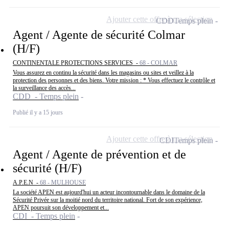
Ajouter cette offre à ma sélection
CDD
Temps plein
Agent / Agente de sécurité Colmar
(H/F)
CONTINENTALE PROTECTIONS SERVICES -
68 - COLMAR
Vous assurez en continu la sécurité dans les magasins ou sites et veillez à la
protection des personnes et des biens. Votre mission : * Vous effectuez le contrôle et
la surveillance des accès...
CDD - Temps plein
Publié il y a 15 jours
Ajouter cette offre à ma sélection
CDI
Temps plein
Agent / Agente de prévention et de
sécurité (H/F)
A.P.E.N -
68 - MULHOUSE
La société APEN est aujourd'hui un acteur incontournable dans le domaine de la
Sécurité Privée sur la moitié nord du territoire national. Fort de son expérience,
APEN poursuit son développement et...
CDI - Temps plein