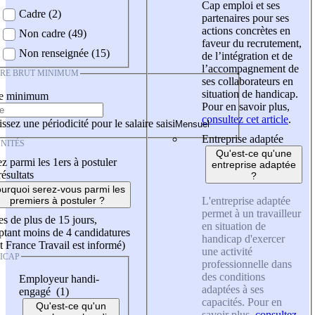
Cap emploi et ses
Cadre (2)
partenaires pour ses
actions concrètes en
Non cadre (49)
faveur du recrutement,
Non renseignée (15)
de l’intégration et de
l’accompagnement de
IRE BRUT MINIMUM
ses collaborateurs en
situation de handicap.
re minimum
Pour en savoir plus,
consultez cet article
.
ssez une périodicité pour le salaire saisi
Entreprise adaptée
NITÉS
Qu'est-ce qu'une
z parmi les 1ers à postuler
entreprise adaptée
résultats
?
urquoi serez-vous parmi les
L'entreprise adaptée
premiers à postuler ?
permet à un travailleur
es de plus de 15 jours,
en situation de
tant moins de 4 candidatures
handicap d'exercer
t France Travail est informé)
une activité
ICAP
professionnelle dans
des conditions
Employeur handi-
adaptées à ses
engagé (1)
capacités. Pour en
Qu'est-ce qu'un
savoir plus,
consultez