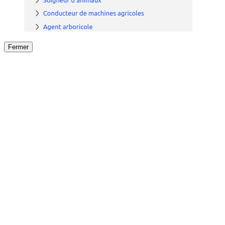
Fermer
Fermer
le détail de l'offre
/
Offre
sur
Offre précéden