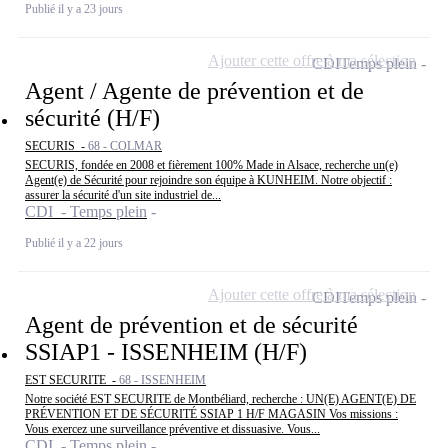
Publié il y a 23 jours
Ajouter cette offre à ma sélection
CDI
Temps plein
Agent / Agente de prévention et de
sécurité (H/F)
SECURIS -
68 - COLMAR
SECURIS, fondée en 2008 et fièrement 100% Made in Alsace, recherche un(e)
Agent(e) de Sécurité pour rejoindre son équipe à KUNHEIM. Notre objectif :
assurer la sécurité d'un site industriel de...
CDI - Temps plein
Publié il y a 22 jours
Ajouter cette offre à ma sélection
CDI
Temps plein
Agent de prévention et de sécurité
SSIAP1 - ISSENHEIM (H/F)
EST SECURITE -
68 - ISSENHEIM
Notre société EST SECURITE de Montbéliard, recherche : UN(E) AGENT(E) DE
PRÉVENTION ET DE SÉCURITÉ SSIAP 1 H/F MAGASIN Vos missions :
Vous exercez une surveillance préventive et dissuasive. Vous...
CDI - Temps plein