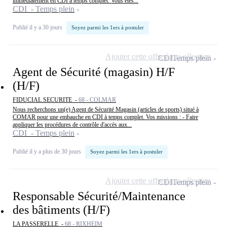
immédiatement en CDI à temps complet. Vous êtes...
CDI - Temps plein
Publié il y a 30 jours
Soyez parmi les 1ers à postuler
Ajouter cette offre à ma sélection
CDI
Temps plein
Agent de Sécurité (magasin) H/F
(H/F)
FIDUCIAL SECURITE -
68 - COLMAR
Nous recherchons un(e) Agent de Sécurité Magasin (articles de sports) situé à
COMAR pour une embauche en CDI à temps complet. Vos missions : - Faire
appliquer les procédures de contrôle d'accès aux...
CDI - Temps plein
Publié il y a plus de 30 jours
Soyez parmi les 1ers à postuler
Ajouter cette offre à ma sélection
CDI
Temps plein
Responsable Sécurité/Maintenance
des bâtiments (H/F)
LA PASSERELLE -
68 - RIXHEIM