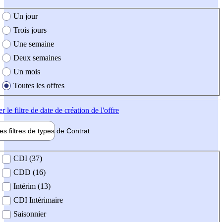
e création de l'offre
Un jour
Trois jours
Une semaine
Deux semaines
Un mois
Toutes les offres
er
le filtre de date de création de l'offre
les filtres de types de
Contrat
de contrat
CDI (37)
CDD (16)
Intérim (13)
CDI Intérimaire
Saisonnier