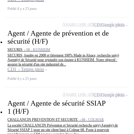
Publié il y a 23 jours
Ajouter cette offre à ma sélection
CDI
Temps plein
Agent / Agente de prévention et de
sécurité (H/F)
SECURIS -
68 - KUNHEIM
SECURIS, fondée en 2008 et fièrement 100% Made in Alsace, recherche un(e)
Agent(e) de Sécurité pour rejoindre son équipe à KUNHEIM. Notre objectif :
assurer la sécurité d'un site industriel de...
CDI - Temps plein
Publié il y a 25 jours
Ajouter cette offre à ma sélection
CDI
Temps plein
Agent / Agente de sécurité SSIAP
1 (H/F)
CHALLANCIN PREVENTION ET SECURITE -
68 - COLMAR
La société CHALLANCIN Prévention et Sécurité recherche un(e) Agent(e) de
Sécurité SSIAP 1 pour un site client basé à Colmar 68. Poste à pourvoir