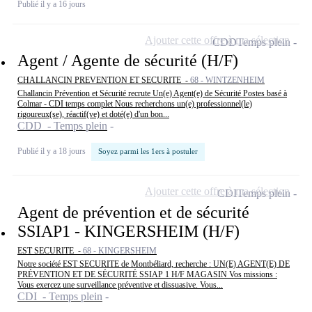
Publié il y a 16 jours
Ajouter cette offre à ma sélection
CDD
Temps plein
Agent / Agente de sécurité (H/F)
CHALLANCIN PREVENTION ET SECURITE -
68 - WINTZENHEIM
Challancin Prévention et Sécurité recrute Un(e) Agent(e) de Sécurité Postes basé à
Colmar - CDI temps complet Nous recherchons un(e) professionnel(le)
rigoureux(se), réactif(ve) et doté(e) d'un bon...
CDD - Temps plein
Publié il y a 18 jours
Soyez parmi les 1ers à postuler
Ajouter cette offre à ma sélection
CDI
Temps plein
Agent de prévention et de sécurité
SSIAP1 - KINGERSHEIM (H/F)
EST SECURITE -
68 - KINGERSHEIM
Notre société EST SECURITE de Montbéliard, recherche : UN(E) AGENT(E) DE
PRÉVENTION ET DE SÉCURITÉ SSIAP 1 H/F MAGASIN Vos missions :
Vous exercez une surveillance préventive et dissuasive. Vous...
CDI - Temps plein