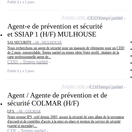
Publié il y a 2 jours
Ajouter cette offre à ma sélection
CDD
Temps partiel
Agent-e de prévention et sécurité
et SSIAP 1 (H/F) MULHOUSE
SAI SECURITY -
68 - MULHOUSE
Nous recherchons un agent de sécurité pour un magasin de vêtements pour un CDD
de 2 mois, renouvelable. Temps partiel ou temps plein Votre profil : titulaire de la
carte professionnelle agent de...
CDD - Temps partiel
Publié il y a 3 jours
Ajouter cette offre à ma sélection
CDI
Temps partiel
Agent / Agente de prévention et de
sécurité COLMAR (H/F)
I.P.S. -
68 - COLMAR
Notre groupe IPS, créé depuis 2005, assure la sécurité de sites allant de la prestation
d'accueil et de contrôles d'accès à la mise en place et gestion du service de sécurité
(sureté et incendie)....
CDI - Temps partiel