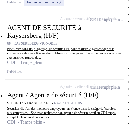
Publié hier
Employeur handi-engagé
Ajouter cette offre à ma sélection
CDI
Temps plein
AGENT DE SÉCURITÉ à
Kaysersberg (H/F)
68 - KAYSERSBERG VIGNOBLE
Nous recrutons un(e) agent(e) de sécurité H/F pour assurer le gardiennage et la
surveillance de site à Kaysersberg. Missions principales : Contrôler les accès au site
; Assurer les rondes de...
CDI - Temps plein
Publié hier
Ajouter cette offre à ma sélection
CDI
Temps plein
Agent / Agente de sécurité (H/F)
SECURITAS FRANCE SARL -
68 - SAINT-LOUIS
Securitas élu l'un des meilleurs employeurs en France dans la catégorie "services
aux entreprises". Securitas recherche son agent.e de sécurité retail en CDI temps
complet à hauteur de 4 jour par...
CDI - Temps plein