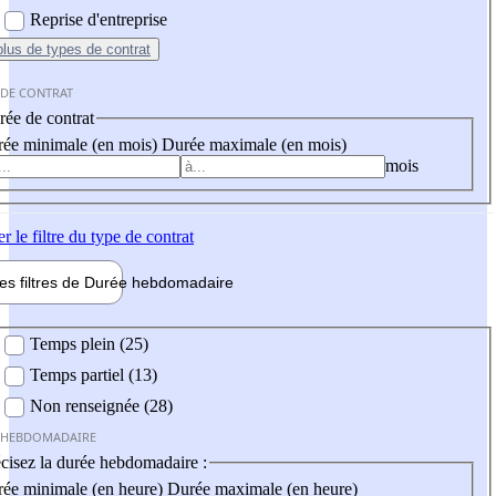
Reprise d'entreprise
plus
de types de contrat
 DE CONTRAT
ée de contrat
ée minimale (en mois)
Durée maximale (en mois)
mois
er
le filtre du type de contrat
les filtres de
Durée hebdo
madaire
 hebdomadaire
Temps plein (25)
Temps partiel (13)
Non renseignée (28)
 HEBDOMADAIRE
cisez la durée hebdomadaire :
ée minimale (en heure)
Durée maximale (en heure)