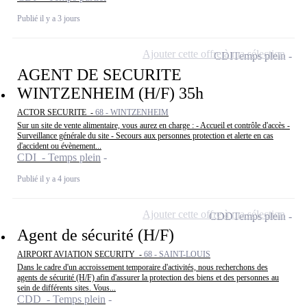
Publié il y a 3 jours
Ajouter cette offre à ma sélection
CDI
Temps plein
AGENT DE SECURITE
WINTZENHEIM (H/F) 35h
ACTOR SECURITE -
68 - WINTZENHEIM
Sur un site de vente alimentaire, vous aurez en charge : - Accueil et contrôle d'accès -
Surveillance générale du site - Secours aux personnes protection et alerte en cas
d'accident ou évènement...
CDI - Temps plein
Publié il y a 4 jours
Ajouter cette offre à ma sélection
CDD
Temps plein
Agent de sécurité (H/F)
AIRPORT AVIATION SECURITY -
68 - SAINT-LOUIS
Dans le cadre d'un accroissement temporaire d'activités, nous recherchons des
agents de sécurité (H/F) afin d'assurer la protection des biens et des personnes au
sein de différents sites. Vous...
CDD - Temps plein