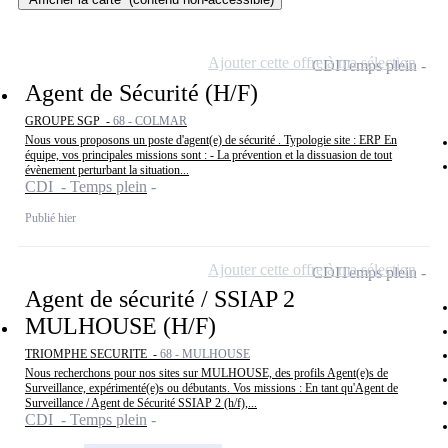
Ajouter cette offre à ma sélection
CDI
Temps plein
Agent de Sécurité (H/F)
GROUPE SGP -
68 - COLMAR
Nous vous proposons un poste d'agent(e) de sécurité . Typologie site : ERP En
équipe, vos principales missions sont : - La prévention et la dissuasion de tout
évènement perturbant la situation...
CDI - Temps plein
Publié hier
Ajouter cette offre à ma sélection
CDI
Temps plein
Agent de sécurité / SSIAP 2
MULHOUSE (H/F)
TRIOMPHE SECURITE -
68 - MULHOUSE
Nous recherchons pour nos sites sur MULHOUSE, des profils Agent(e)s de
Surveillance, expérimenté(e)s ou débutants. Vos missions : En tant qu'Agent de
Surveillance / Agent de Sécurité SSIAP 2 (h/f),...
CDI - Temps plein