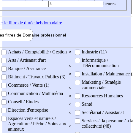
heures
er
le filtre de durée hebdomadaire
les filtres de
Domaine pro
fessionnel
ne professionel
Achats / Comptabilité / Gestion
Industrie (11)
Arts / Artisanat d'art
Informatique /
Télécommunication
Banque / Assurance
Installation / Maintenance (
Bâtiment / Travaux Publics (3)
Marketing / Stratégie
Commerce / Vente (1)
commerciale
Communication / Multimédia
Ressources Humaines
Conseil / Etudes
Santé
Direction d'entreprise
Secrétariat / Assistanat
Espaces verts et naturels /
Services à la personne / à l
Agriculture / Pêche / Soins aux
collectivité (48)
animaux