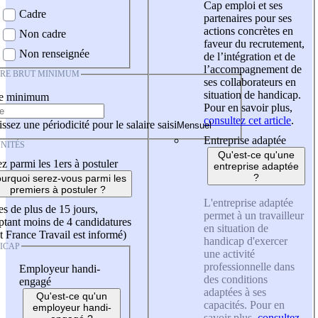
Cap emploi et ses
Cadre
partenaires pour ses
actions concrètes en
Non cadre
faveur du recrutement,
Non renseignée
de l’intégration et de
l’accompagnement de
IRE BRUT MINIMUM
ses collaborateurs en
situation de handicap.
re minimum
Pour en savoir plus,
consultez cet article
.
ssez une périodicité pour le salaire saisi
Entreprise adaptée
NITÉS
Qu'est-ce qu'une
z parmi les 1ers à postuler
entreprise adaptée
?
urquoi serez-vous parmi les
premiers à postuler ?
L'entreprise adaptée
es de plus de 15 jours,
permet à un travailleur
tant moins de 4 candidatures
en situation de
t France Travail est informé)
handicap d'exercer
ICAP
une activité
professionnelle dans
Employeur handi-
des conditions
engagé
adaptées à ses
Qu'est-ce qu'un
capacités. Pour en
employeur handi-
savoir plus,
consultez