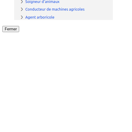
Fermer
Fermer
le détail de l'offre
/
Offre
sur
Offre précéden