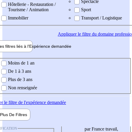
Spectacle
Hôtellerie - Restauration /
Tourisme / Animation
Sport
Immobilier
Transport / Logistique
Appliquer
le filtre du domaine professi
es filtres liés à l'
Expérience
demandée
ience demandée
Moins de 1 an
De 1 à 3 ans
Plus de 3 ans
Non renseignée
er
le filtre de l'expérience demandée
Plus De
Filtres
IFICATION
par France travail,