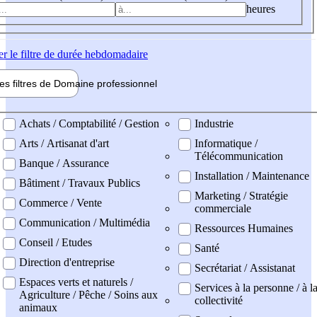
heures
er
le filtre de durée hebdomadaire
les filtres de
Domaine pro
fessionnel
ne professionel
Achats / Comptabilité / Gestion
Industrie
Arts / Artisanat d'art
Informatique /
Télécommunication
Banque / Assurance
Installation / Maintenance
Bâtiment / Travaux Publics
Marketing / Stratégie
Commerce / Vente
commerciale
Communication / Multimédia
Ressources Humaines
Conseil / Etudes
Santé
Direction d'entreprise
Secrétariat / Assistanat
Espaces verts et naturels /
Services à la personne / à l
Agriculture / Pêche / Soins aux
collectivité
animaux