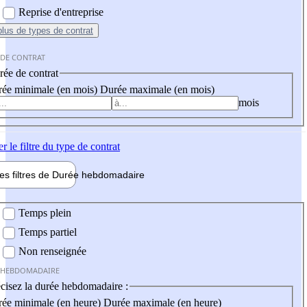
Reprise d'entreprise
plus
de types de contrat
 DE CONTRAT
ée de contrat
ée minimale (en mois)
Durée maximale (en mois)
mois
er
le filtre du type de contrat
les filtres de
Durée hebdo
madaire
 hebdomadaire
Temps plein
Temps partiel
Non renseignée
 HEBDOMADAIRE
cisez la durée hebdomadaire :
ée minimale (en heure)
Durée maximale (en heure)