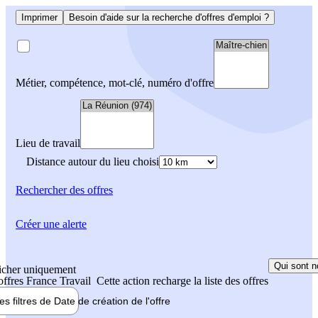
Imprimer
Besoin d'aide sur la recherche d'offres d'emploi ?
Métier, compétence, mot-clé, numéro d'offre
Lieu de travail
Distance autour du lieu choisi
Rechercher
des offres
Créer une alerte
Qui sont n
icher uniquement
 offres France Travail
Cette action recharge la liste des offres
les filtres de
Date de création
de l'offre