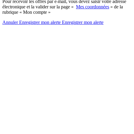
Pour recevoir les offres par e-mail, vous devez saisir votre adresse
électronique et la valider sur la page «
Mes coordonnées
» de la
rubrique « Mon compte »
Annuler
Enregistrer mon alerte
Enregistrer
mon alerte