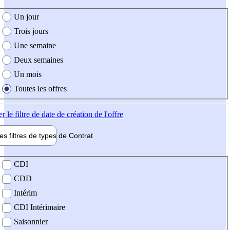
e création de l'offre
Un jour
Trois jours
Une semaine
Deux semaines
Un mois
Toutes les offres
er
le filtre de date de création de l'offre
les filtres de types de
Contrat
de contrat
CDI
CDD
Intérim
CDI Intérimaire
Saisonnier