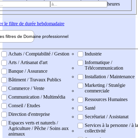
heures
er
le filtre de durée hebdomadaire
les filtres de
Domaine pro
fessionnel
ne professionel
Achats / Comptabilité / Gestion
Industrie
Arts / Artisanat d'art
Informatique /
Télécommunication
Banque / Assurance
Installation / Maintenance
Bâtiment / Travaux Publics
Marketing / Stratégie
Commerce / Vente
commerciale
Communication / Multimédia
Ressources Humaines
Conseil / Etudes
Santé
Direction d'entreprise
Secrétariat / Assistanat
Espaces verts et naturels /
Services à la personne / à l
Agriculture / Pêche / Soins aux
collectivité
animaux