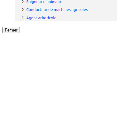
Fermer
Fermer
le détail de l'offre
/
Offre
sur
Offre précéden