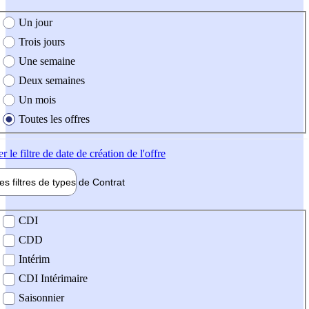
e création de l'offre
Un jour
Trois jours
Une semaine
Deux semaines
Un mois
Toutes les offres
er
le filtre de date de création de l'offre
les filtres de types de
Contrat
de contrat
CDI
CDD
Intérim
CDI Intérimaire
Saisonnier