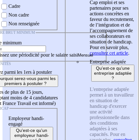
Cap emploi et ses
Cadre
partenaires pour ses
actions concrètes en
Non cadre
faveur du recrutement,
Non renseignée
de l’intégration et de
l’accompagnement de
IRE BRUT MINIMUM
ses collaborateurs en
situation de handicap.
re minimum
Pour en savoir plus,
consultez cet article
.
ssez une périodicité pour le salaire saisi
Entreprise adaptée
NITÉS
Qu'est-ce qu'une
z parmi les 1ers à postuler
entreprise adaptée
?
urquoi serez-vous parmi les
premiers à postuler ?
L'entreprise adaptée
es de plus de 15 jours,
permet à un travailleur
tant moins de 4 candidatures
en situation de
t France Travail est informé)
handicap d'exercer
ICAP
une activité
professionnelle dans
Employeur handi-
des conditions
engagé
adaptées à ses
Qu'est-ce qu'un
capacités. Pour en
employeur handi-
savoir plus,
consultez