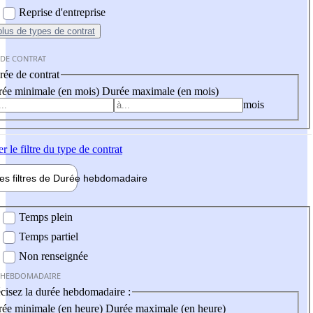
Reprise d'entreprise
plus
de types de contrat
 DE CONTRAT
ée de contrat
ée minimale (en mois)
Durée maximale (en mois)
mois
er
le filtre du type de contrat
les filtres de
Durée hebdo
madaire
 hebdomadaire
Temps plein
Temps partiel
Non renseignée
 HEBDOMADAIRE
cisez la durée hebdomadaire :
ée minimale (en heure)
Durée maximale (en heure)