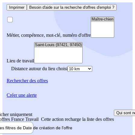
Imprimer
Besoin d'aide sur la recherche d'offres d'emploi ?
Métier, compétence, mot-clé, numéro d'offre
Lieu de travail
Distance autour du lieu choisi
Rechercher
des offres
Créer une alerte
Qui sont n
icher uniquement
 offres France Travail
Cette action recharge la liste des offres
les filtres de
Date de création
de l'offre