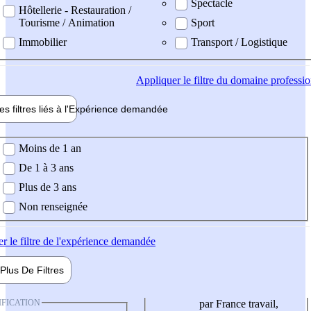
Spectacle
Hôtellerie - Restauration /
Tourisme / Animation
Sport
Immobilier
Transport / Logistique
Appliquer
le filtre du domaine professi
es filtres liés à l'
Expérience
demandée
ience demandée
Moins de 1 an
De 1 à 3 ans
Plus de 3 ans
Non renseignée
er
le filtre de l'expérience demandée
Plus De
Filtres
IFICATION
par France travail,