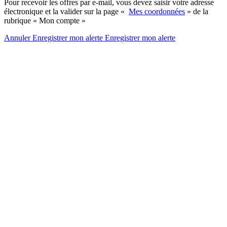
Pour recevoir les offres par e-mail, vous devez saisir votre adresse
électronique et la valider sur la page «
Mes coordonnées
» de la
rubrique « Mon compte »
Annuler
Enregistrer mon alerte
Enregistrer
mon alerte