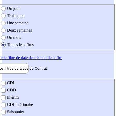
e création de l'offre
Un jour
Trois jours
Une semaine
Deux semaines
Un mois
Toutes les offres
er
le filtre de date de création de l'offre
les filtres de types de
Contrat
de contrat
CDI
CDD
Intérim
CDI Intérimaire
Saisonnier