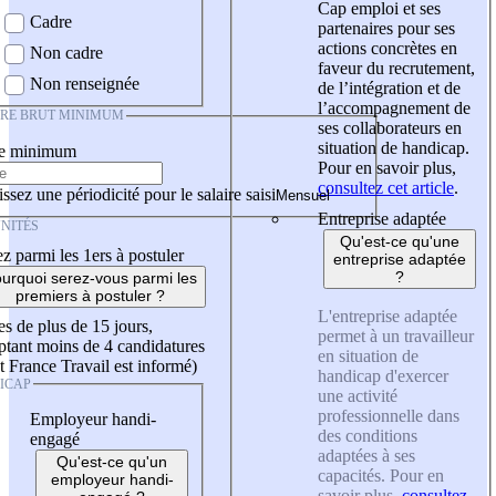
Cap emploi et ses
Cadre
partenaires pour ses
actions concrètes en
Non cadre
faveur du recrutement,
Non renseignée
de l’intégration et de
l’accompagnement de
IRE BRUT MINIMUM
ses collaborateurs en
situation de handicap.
re minimum
Pour en savoir plus,
consultez cet article
.
ssez une périodicité pour le salaire saisi
Entreprise adaptée
NITÉS
Qu'est-ce qu'une
z parmi les 1ers à postuler
entreprise adaptée
?
urquoi serez-vous parmi les
premiers à postuler ?
L'entreprise adaptée
es de plus de 15 jours,
permet à un travailleur
tant moins de 4 candidatures
en situation de
t France Travail est informé)
handicap d'exercer
ICAP
une activité
professionnelle dans
Employeur handi-
des conditions
engagé
adaptées à ses
Qu'est-ce qu'un
capacités. Pour en
employeur handi-
savoir plus,
consultez