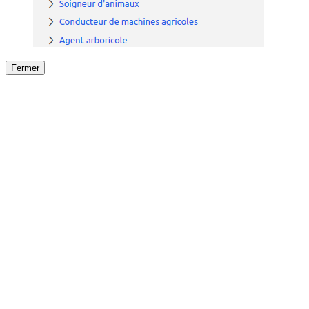
Fermer
Fermer
le détail de l'offre
/
Offre
sur
Offre précéden