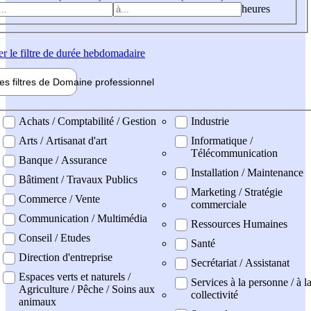
heures
er
le filtre de durée hebdomadaire
les filtres de
Domaine pro
fessionnel
ne professionel
Achats / Comptabilité / Gestion
Industrie
Arts / Artisanat d'art
Informatique /
Télécommunication
Banque / Assurance
Installation / Maintenance
Bâtiment / Travaux Publics
Marketing / Stratégie
Commerce / Vente
commerciale
Communication / Multimédia
Ressources Humaines
Conseil / Etudes
Santé
Direction d'entreprise
Secrétariat / Assistanat
Espaces verts et naturels /
Services à la personne / à l
Agriculture / Pêche / Soins aux
collectivité
animaux