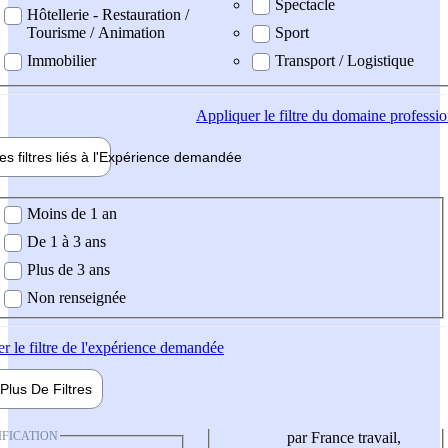
Spectacle
Hôtellerie - Restauration /
Tourisme / Animation
Sport
Immobilier
Transport / Logistique
Appliquer
le filtre du domaine professi
es filtres liés à l'
Expérience
demandée
ience demandée
Moins de 1 an
De 1 à 3 ans
Plus de 3 ans
Non renseignée
er
le filtre de l'expérience demandée
Plus De
Filtres
IFICATION
par France travail,