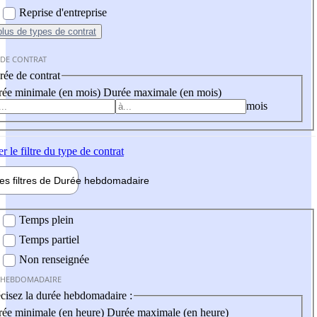
Reprise d'entreprise
plus
de types de contrat
 DE CONTRAT
ée de contrat
ée minimale (en mois)
Durée maximale (en mois)
mois
er
le filtre du type de contrat
les filtres de
Durée hebdo
madaire
 hebdomadaire
Temps plein
Temps partiel
Non renseignée
 HEBDOMADAIRE
cisez la durée hebdomadaire :
ée minimale (en heure)
Durée maximale (en heure)