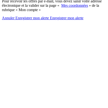
Pour recevoir les offres par e-mail, vous devez saisir votre adresse
électronique et la valider sur la page «
Mes coordonnées
» de la
rubrique « Mon compte »
Annuler
Enregistrer mon alerte
Enregistrer
mon alerte