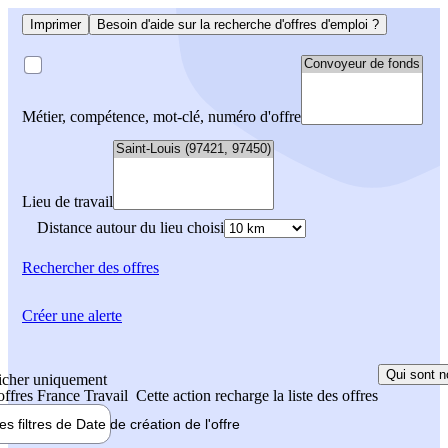
Imprimer
Besoin d'aide sur la recherche d'offres d'emploi ?
Métier, compétence, mot-clé, numéro d'offre
Lieu de travail
Distance autour du lieu choisi
Rechercher
des offres
Créer une alerte
Qui sont n
icher uniquement
 offres France Travail
Cette action recharge la liste des offres
les filtres de
Date de création
de l'offre